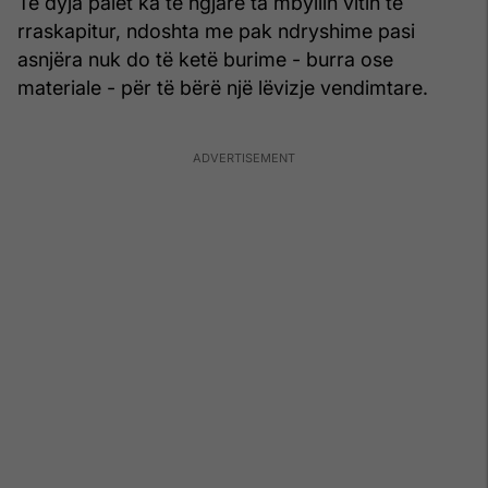
Të dyja palët ka të ngjarë ta mbyllin vitin të
rraskapitur, ndoshta me pak ndryshime pasi
asnjëra nuk do të ketë burime - burra ose
materiale - për të bërë një lëvizje vendimtare.