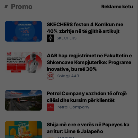
Promo
Reklamo këtu
SKECHERS feston 4 Korrikun me
40% zbritje në të gjithë artikujt
SKECHERS
AAB hap regjistrimet në Fakultetin e
Shkencave Kompjuterike: Programe
inovative, bursë 30%
Kolegji AAB
Petrol Company vazhdon të ofrojë
cilësi dhe kursim për klientët
Petrol Company
Shija më e re e verës në Popeyes ka
arritur: Lime & Jalapeño