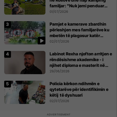
familjar: "Nuk jemi penduar
asnjë ditë"
01/07/2026
Pamjet e kamerave zbardhin
përleshjen mes familjarëve ku
mbetën të plagosur katër
persona
02/07/2026
Labinot Rexha njofton arritjen e
rëndësishme akademike - i
njihet diploma e masterit në
Psikologji në Zvicër
29/06/2026
Policia kërkon ndihmën e
qytetarëve për identifikimin e
këtij të dyshuari
02/07/2026