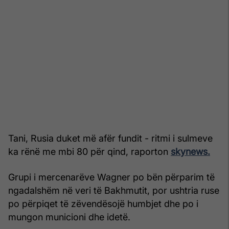
Tani, Rusia duket më afër fundit - ritmi i sulmeve
ka rënë me mbi 80 për qind, raporton
skynews.
Grupi i mercenarëve Wagner po bën përparim të
ngadalshëm në veri të Bakhmutit, por ushtria ruse
po përpiqet të zëvendësojë humbjet dhe po i
mungon municioni dhe idetë.