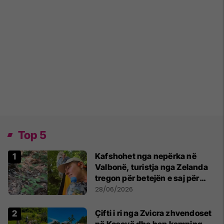
Top 5
Kafshohet nga nepërka në
Valbonë, turistja nga Zelanda
tregon për betejën e saj për
mbijetesë
28/06/2026
Çifti i ri nga Zvicra zhvendoset
në Kosovë dhe hap kamping