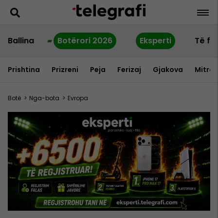
Ballina
Botërori 2026
Eksperti
Të fu
Prishtina
Prizreni
Peja
Ferizaj
Gjakova
Mitrov
Botë
>
Nga-bota
>
Evropa