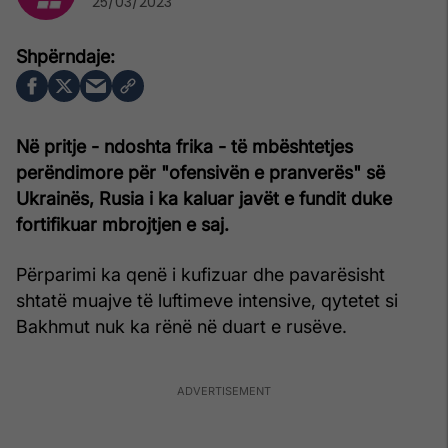
25/03/2023
Në pritje - ndoshta frika - të mbështetjes
perëndimore për "ofensivën e pranverës" së
Ukrainës, Rusia i ka kaluar javët e fundit duke
fortifikuar mbrojtjen e saj.
Përparimi ka qenë i kufizuar dhe pavarësisht
shtatë muajve të luftimeve intensive, qytetet si
Bakhmut nuk ka rënë në duart e rusëve.