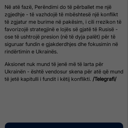
Në atë fazë, Perëndimi do të përballet me një
zgjedhje - të vazhdojë të mbështesë një konflikt
të zgjatur me burime në pakësim, i cili rrezikon të
favorizojë strategjinë e lojës së gjatë të Rusisë -
ose të ushtrojë presion (në të dyja palët) për të
siguruar fundin e gjakderdhjes dhe fokusimin në
rindërtimin e Ukrainës.
Aksionet nuk mund të jenë më të larta për
Ukrainën - është vendosur skena për atë që mund
të jetë kapitulli i fundit i këtij konflikti.
/Telegrafi/