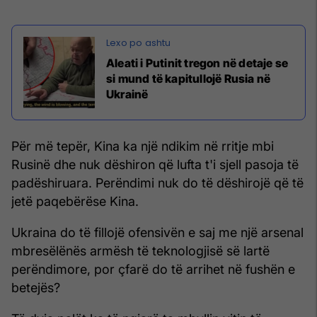
Aleati i Putinit tregon në detaje se
si mund të kapitullojë Rusia në
Ukrainë
Për më tepër, Kina ka një ndikim në rritje mbi
Rusinë dhe nuk dëshiron që lufta t'i sjell pasoja të
padëshiruara. Perëndimi nuk do të dëshirojë që të
jetë paqebërëse Kina.
Ukraina do të fillojë ofensivën e saj me një arsenal
mbresëlënës armësh të teknologjisë së lartë
perëndimore, por çfarë do të arrihet në fushën e
betejës?