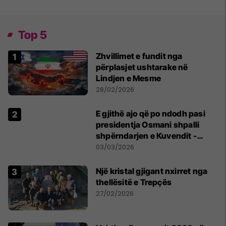
Top 5
Zhvillimet e fundit nga
përplasjet ushtarake në
Lindjen e Mesme
28/02/2026
E gjithë ajo që po ndodh pasi
presidentja Osmani shpalli
shpërndarjen e Kuvendit -
reagimet e fundit
03/03/2026
Një kristal gjigant nxirret nga
thellësitë e Trepçës
27/02/2026