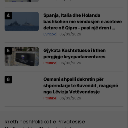
Spanja, Italia dhe Holanda
bashkohen me vendosjen e aseteve
detare në Qipro - pasi një dron i
prodhuar në Iran goditi bazën
Evropa
05/03/2026
britanike
Gjykata Kushtetuese i kthen
përgjigje kryeparlamentares
Politikë
06/03/2026
Osmani shpalli dekretin për
shpërndarje të Kuvendit, reagojnë
nga Lëvizja Vetëvendosje
Politikë
06/03/2026
Rreth nesh
Politikat e Privatësisë