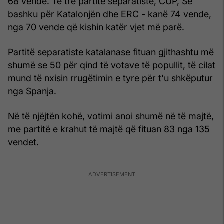
68 vende. Të tre partitë separatiste, CUP, Së
bashku për Katalonjën dhe ERC - kanë 74 vende,
nga 70 vende që kishin katër vjet më parë.
Partitë separatiste katalanase fituan gjithashtu më
shumë se 50 për qind të votave të popullit, të cilat
mund të nxisin rrugëtimin e tyre për t'u shkëputur
nga Spanja.
Në të njëjtën kohë, votimi anoi shumë në të majtë,
me partitë e krahut të majtë që fituan 83 nga 135
vendet.