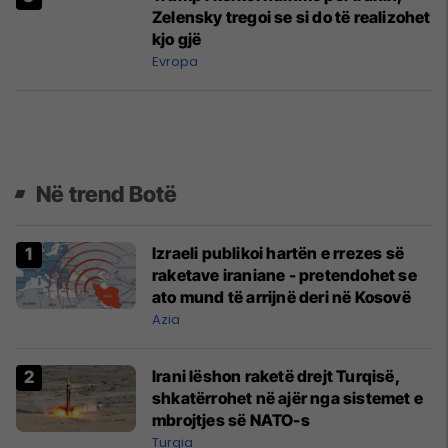
Zelensky tregoi se si do të realizohet
kjo gjë
Evropa
Në trend Botë
Izraeli publikoi hartën e rrezes së
raketave iraniane - pretendohet se
ato mund të arrijnë deri në Kosovë
Azia
Irani lëshon raketë drejt Turqisë,
shkatërrohet në ajër nga sistemet e
mbrojtjes së NATO-s
Turqia