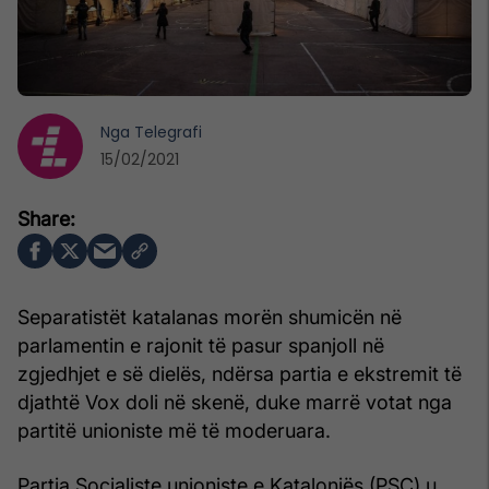
Nga
Telegrafi
15/02/2021
Separatistët katalanas morën shumicën në
parlamentin e rajonit të pasur spanjoll në
zgjedhjet e së dielës, ndërsa partia e ekstremit të
djathtë Vox doli në skenë, duke marrë votat nga
partitë unioniste më të moderuara.
Partia Socialiste unioniste e Katalonjës (PSC) u