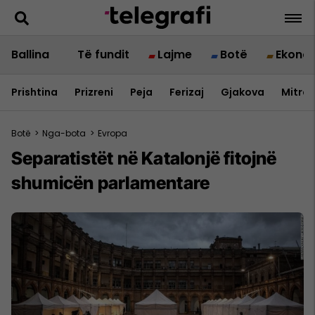
Ballina
Të fundit
Lajme
Botë
Ekono
Prishtina
Prizreni
Peja
Ferizaj
Gjakova
Mitrov
Botë
>
Nga-bota
>
Evropa
Separatistët në Katalonjë fitojnë
shumicën parlamentare