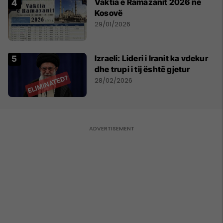
Vaktia e Ramazanit 2026 në
Kosovë
29/01/2026
Izraeli: Lideri i Iranit ka vdekur
dhe trupi i tij është gjetur
28/02/2026