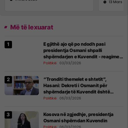
13 Mars 2
Më të lexuarat
E gjithë ajo që po ndodh pasi
presidentja Osmani shpalli
shpërndarjen e Kuvendit - reagimet
e fundit
Politikë
03/03/2026
​“Tronditi themelet e shtetit”,
Hasani: Dekreti i Osmanit për
shpërndarje të Kuvendit është
jokushtetues
Politikë
06/03/2026
Kosova në zgjedhje, presidentja
Osmani shpërndan Kuvendin
Politikë
06/03/2026