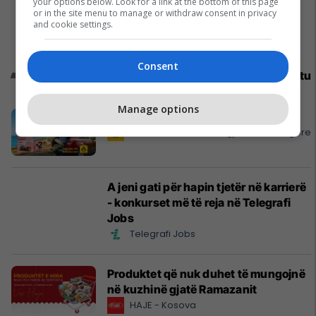
your options below. Look for a link at the bottom of this page
or in the site menu to manage or withdraw consent in privacy
and cookie settings.
Consent
Promo
Reklamo këtu
Manage options
Dhuratë për ty - APR LADY
APR - Asistencë E Përgjithshme Rrugore
A jeni gati për hapin tjetër në karrierë
- konkurset më të reja në Telegrafi
Jobs
Telegrafi Jobs
Produktet që nuk duhet të mungojnë
në kuzhinë gjatë Ramazanit
HAJE - Kosova