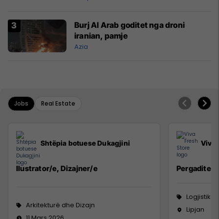
Burj Al Arab goditet nga droni
iranian, pamje
Azia
Jobs
Real Estate
Shtëpia botuese Dukagjini
Viva 
Ilustrator/e, Dizajner/e
Pergadites 
Logjistikë
Arkitekturë dhe Dizajn
Lipjan
11 Mars 2026