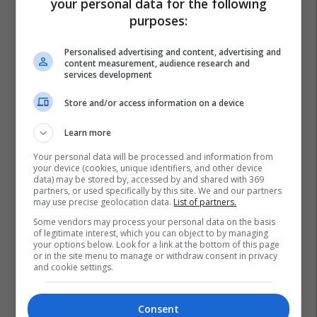
your personal data for the following
purposes:
Personalised advertising and content, advertising and
content measurement, audience research and
services development
Store and/or access information on a device
Learn more
Your personal data will be processed and information from
your device (cookies, unique identifiers, and other device
data) may be stored by, accessed by and shared with 369
partners, or used specifically by this site. We and our partners
may use precise geolocation data.
List of partners.
Some vendors may process your personal data on the basis
of legitimate interest, which you can object to by managing
your options below. Look for a link at the bottom of this page
or in the site menu to manage or withdraw consent in privacy
and cookie settings.
Janet Yellen
Nafta E Papërpunuar
Opec
Nafta
Consent
Shba