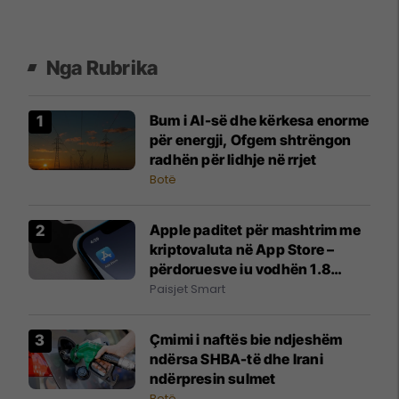
Nga Rubrika
Bum i AI-së dhe kërkesa enorme
për energji, Ofgem shtrëngon
radhën për lidhje në rrjet
Botë
Apple paditet për mashtrim me
kriptovaluta në App Store –
përdoruesve iu vodhën 1.8
milion dollarë
Paisjet Smart
Çmimi i naftës bie ndjeshëm
ndërsa SHBA-të dhe Irani
ndërpresin sulmet
Botë