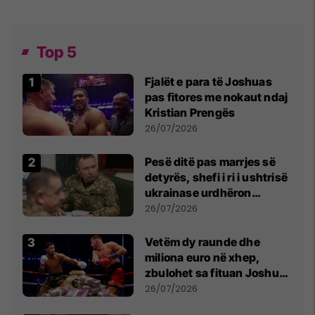
Top 5
Fjalët e para të Joshuas
pas fitores me nokaut ndaj
Kristian Prengës
26/07/2026
Pesë ditë pas marrjes së
detyrës, shefi i ri i ushtrisë
ukrainase urdhëron
kontroll të madh
26/07/2026
Vetëm dy raunde dhe
miliona euro në xhep,
zbulohet sa fituan Joshua
e Prenga
26/07/2026