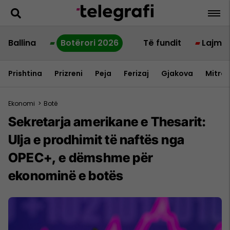
Ballina
Botërori 2026
Të fundit
Lajme
Prishtina
Prizreni
Peja
Ferizaj
Gjakova
Mitrov
Ekonomi
>
Botë
Sekretarja amerikane e Thesarit:
Ulja e prodhimit të naftës nga
OPEC+, e dëmshme për
ekonominë e botës