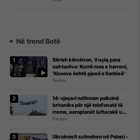
Në trend Botë
Sërish kërcënon, Vuçiq para
ushtarëve: Kurrë mos e harroni,
'Kosova është pjesë e Serbisë'
Serbia
14-vjeçari ndihmon policinë
britanike për një telefonatë të
rreme, aeroplanët luftarakë u
ngritën në ajër për të
Evropa
interceptuar fluturaken e Qatar
Airways që po shkonte drejt
Ukrainasit sulmohen në Poloni -
Mançesterit