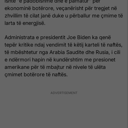
ishte “e padobishme dhe e pamatur” për
ekonominë botërore, veçanërisht për tregjet në
zhvillim të cilat janë duke u përballur me çmime të
larta të energjisë.
Administrata e presidentit Joe Biden ka qenë
tepër kritike ndaj vendimit të këtij karteli të naftës,
të mbështetur nga Arabia Saudite dhe Rusia, i cili
e ndërmori hapin në kundërshtim me presionet
amerikane për të mbajtur në nivele të ulëta
çmimet botërore të naftës.