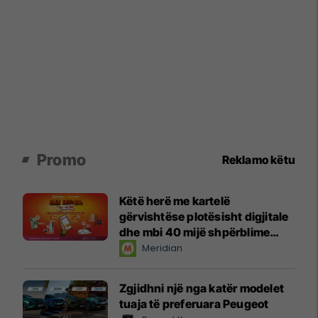
Promo
Reklamo këtu
Këtë herë me kartelë
gërvishtëse plotësisht digjitale
dhe mbi 40 mijë shpërblime
instant!
Meridian
Zgjidhni një nga katër modelet
tuaja të preferuara Peugeot