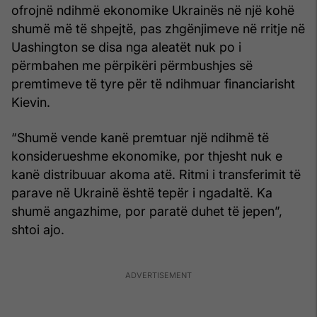
ofrojnë ndihmë ekonomike Ukrainës në një kohë
shumë më të shpejtë, pas zhgënjimeve në rritje në
Uashington se disa nga aleatët nuk po i
përmbahen me përpikëri përmbushjes së
premtimeve të tyre për të ndihmuar financiarisht
Kievin.
“Shumë vende kanë premtuar një ndihmë të
konsiderueshme ekonomike, por thjesht nuk e
kanë distribuuar akoma atë. Ritmi i transferimit të
parave në Ukrainë është tepër i ngadaltë. Ka
shumë angazhime, por paratë duhet të jepen”,
shtoi ajo.