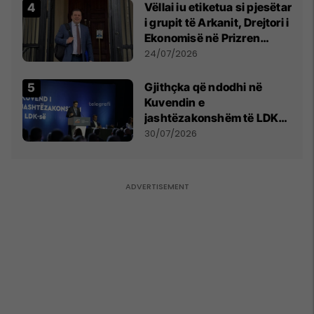
Vëllai iu etiketua si pjesëtar
i grupit të Arkanit, Drejtori i
Ekonomisë në Prizren
mohon pretendimet
24/07/2026
Gjithçka që ndodhi në
Kuvendin e
jashtëzakonshëm të LDK-
së
30/07/2026