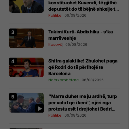
konstituohet Kuvendi, të gjithë
deputetët do të bëjnë shkelje të
rëndë kushtetuese
Politikë
06/08/2026
Takimi Kurti-Abdixhiku - s'ka
marrëveshje
Kosovë
06/08/2026
Shifra galaktike! Zbulohet paga
që Rodri do të përfitojë te
Barcelona
Ndërkombëtare
06/08/2026
“Marre duhet me ju ardhë, turp
për votat që i keni”, njëri nga
protestuesit i drejtohet Bedri
Hamzës
Politikë
06/08/2026