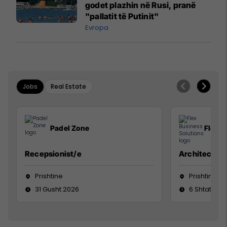
godet plazhin në Rusi, pranë
"pallatit të Putinit"
Evropa
Jobs
Real Estate
Padel Zone
Flex B
Recepsionist/e
Architect
Prishtine
Prishtinë
31 Gusht 2026
6 Shtator 2