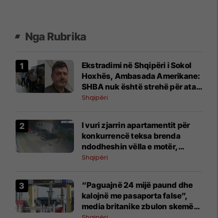
Nga Rubrika
Ekstradimi në Shqipëri i Sokol
Hoxhës, Ambasada Amerikane:
SHBA nuk është strehë për ata
që keqpërdorin emigracioni për
Shqipëri
t’i shpëtuar ligjit
I vuri zjarrin apartamentit për
konkurrencë teksa brenda
ndodheshin vëlla e motër,
arrestohet 33-vjeçari në Vlorë
Shqipëri
“Paguajnë 24 mijë paund dhe
kalojnë me pasaporta false”,
media britanike zbulon skemën
e kontrabandistëve shqiptarë
Shqipëri