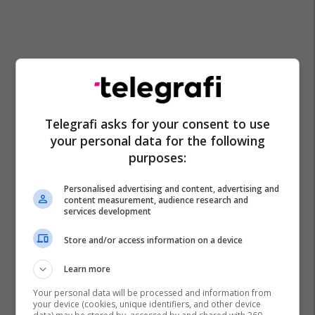
Promo
Reklamo këtu
Telegrafi asks for your consent to use
your personal data for the following
IPKO, Sponsor i Artë i DokuFest
purposes:
2026, mbështet filmin dhe
frymëzon gjeneratën e re të
Personalised advertising and content, advertising and
krijuesve
IPKO
content measurement, audience research and
services development
Pashtetat MEKA - zgjedhje
Store and/or access information on a device
praktike për mëngjes, piknik
Learn more
dhe rrugë
MEKA HALAL FOOD
Your personal data will be processed and information from
your device (cookies, unique identifiers, and other device