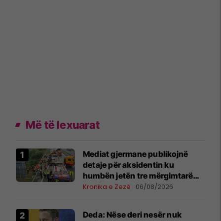
Më të lexuarat
Mediat gjermane publikojnë
detaje për aksidentin ku
humbën jetën tre mërgimtarë
nga Komogllava e Ferizajt
Kronika e Zezë
06/08/2026
Deda: Nëse deri nesër nuk