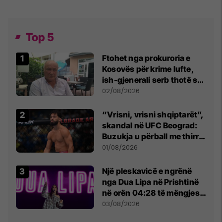
Top 5
Ftohet nga prokuroria e
Kosovës për krime lufte,
ish-gjenerali serb thotë se
dikush e tradhtoi në
02/08/2026
Beograd
“Vrisni, vrisni shqiptarët”,
skandal në UFC Beograd:
Buzukja u përball me thirrje
anti-shqiptare nga
01/08/2026
tribunat
Një pleskavicë e ngrënë
nga Dua Lipa në Prishtinë
në orën 04:28 të mëngjesit
- dhe bota digjitale serbe
03/08/2026
shpall gjendjen e luftës