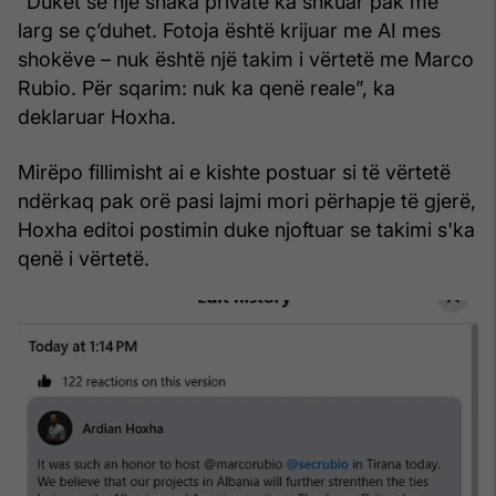
“Duket se një shaka private ka shkuar pak më
larg se ç’duhet. Fotoja është krijuar me AI mes
shokëve – nuk është një takim i vërtetë me Marco
Rubio. Për sqarim: nuk ka qenë reale”, ka
deklaruar Hoxha.
Mirëpo fillimisht ai e kishte postuar si të vërtetë
ndërkaq pak orë pasi lajmi mori përhapje të gjerë,
Hoxha editoi postimin duke njoftuar se takimi s'ka
qenë i vërtetë.