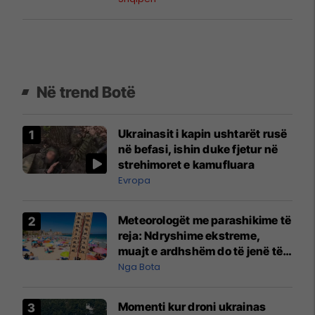
Në trend Botë
Ukrainasit i kapin ushtarët rusë
në befasi, ishin duke fjetur në
strehimoret e kamufluara
Evropa
Meteorologët me parashikime të
reja: Ndryshime ekstreme,
muajt e ardhshëm do të jenë të
pazakontë
Nga Bota
Momenti kur droni ukrainas