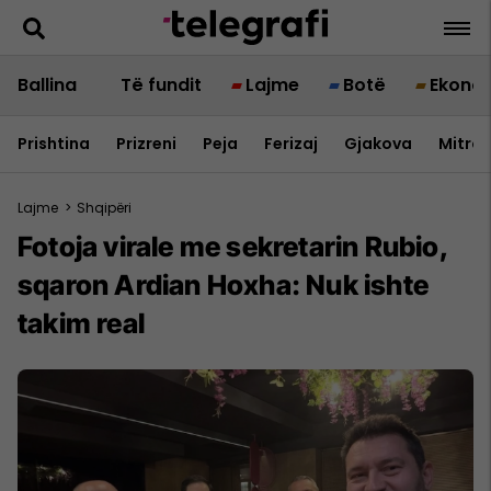
Ballina
Të fundit
Lajme
Botë
Ekono
Prishtina
Prizreni
Peja
Ferizaj
Gjakova
Mitrov
Lajme
>
Shqipëri
Fotoja virale me sekretarin Rubio,
sqaron Ardian Hoxha: Nuk ishte
takim real