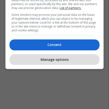
data) may be stored by, accessed by and shared with 369
A po don me rrnu n’deti?
partners, or used specifically by this site. We and our partners
may use precise geolocation data.
List of partners.
Kursimet mund t’ju sjellin një
banesë
Some vendors may process your personal data on the basis
of legitimate interest, which you can object to by managing
Banka Ekonomike
your options below. Look for a link at the bottom of this page
or in the site menu to manage or withdraw consent in privacy
and cookie settings.
Mësoni kujdesin shëndetësor
përmes përvojës praktike me
EduCare
Consent
Edu Care
Manage options