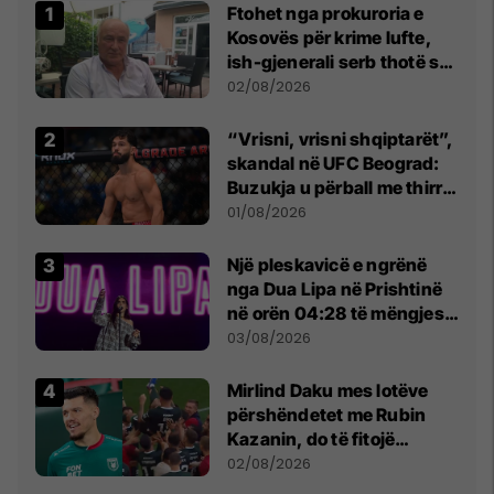
Ftohet nga prokuroria e
Kosovës për krime lufte,
ish-gjenerali serb thotë se
dikush e tradhtoi në
02/08/2026
Beograd
“Vrisni, vrisni shqiptarët”,
skandal në UFC Beograd:
Buzukja u përball me thirrje
anti-shqiptare nga
01/08/2026
tribunat
Një pleskavicë e ngrënë
nga Dua Lipa në Prishtinë
në orën 04:28 të mëngjesit
- dhe bota digjitale serbe
03/08/2026
shpall gjendjen e luftës
Mirlind Daku mes lotëve
përshëndetet me Rubin
Kazanin, do të fitojë
miliona te Spartak Moska
02/08/2026