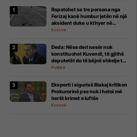
Rapotohet se tre persona nga
Ferizaj kanë humbur jetën në një
aksident duke u kthyer në
Gjermani
Kosovë
Deda: Nëse deri nesër nuk
konstituohet Kuvendi, të gjithë
deputetët do të bëjnë shkelje të
rëndë kushtetuese
Politikë
Eksperti i sigurisë Blakaj kritikon
Prokurorinë pse nuk i hetoi më
herët krimet e luftës
Kosovë