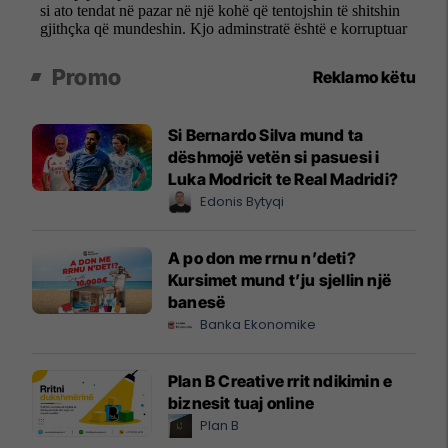
Promo
Reklamo këtu
Si Bernardo Silva mund ta
dëshmojë vetën si pasuesi i
Luka Modricit te Real Madridi?
Edonis Bytyqi
A po don me rrnu n’deti?
Kursimet mund t’ju sjellin një
banesë
Banka Ekonomike
Plan B Creative rrit ndikimin e
biznesit tuaj online
Plan B