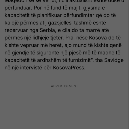
Maqedonisë së Veriut, i cili aktualisht është duke u
përfunduar. Por në fund të majit, gjysma e
kapacitetit të planifikuar përfundimtar që do të
kalojë përmes atij gazsjellësi tashmë është
rezervuar nga Serbia, e cila do ta marrë atë
përmes një lidhjeje tjetër. Pra, nëse Kosova do të
kishte vepruar më herët, ajo mund të kishte qenë
në gjendje të siguronte një pjesë më të madhe të
kapacitetit të ardhshëm të furnizimit”, tha Savidge
në një intervistë për KosovaPress.