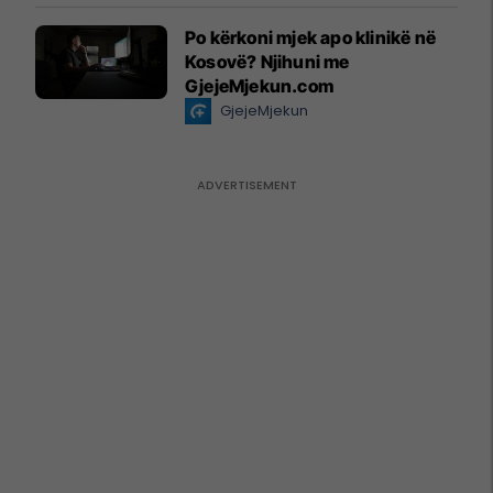
Po kërkoni mjek apo klinikë në
Kosovë? Njihuni me
GjejeMjekun.com
GjejeMjekun