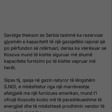
Savidge thekson se Serbia tashmë ka rezervuar
gjysmën e kapacitetit të një gazsjellësi rajonal që
po përfundon së ndërtuari, derisa ka vlerësuar se
Kosova mund të kishte siguruar më shumë
kapacitete furnizimi po të kishte vepruar më
herët.
Sipas tij, qasja në gazin natyror të lëngshëm
(LNG), e mbështetur nga një marrëveshje
afatgjatë me një furnizues amerikan, mund t’i
ofrojë Kosovës kosto më të parashikueshme të
energjisë dhe të mbështesë prodhimin vendor të