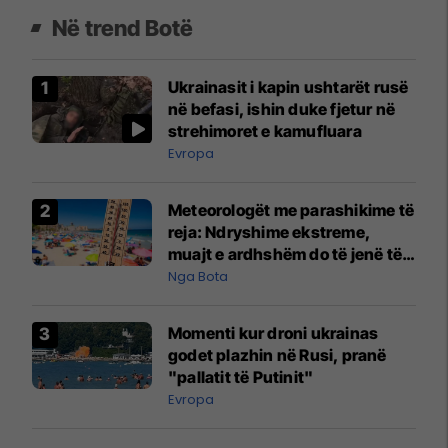
Në trend Botë
Ukrainasit i kapin ushtarët rusë
në befasi, ishin duke fjetur në
strehimoret e kamufluara
Evropa
Meteorologët me parashikime të
reja: Ndryshime ekstreme,
muajt e ardhshëm do të jenë të
pazakontë
Nga Bota
Momenti kur droni ukrainas
godet plazhin në Rusi, pranë
"pallatit të Putinit"
Evropa