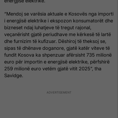
energjisë elektrike.
“Mendoj se varësia aktuale e Kosovës nga importi
i energjisë elektrike i ekspozon konsumatorët dhe
bizneset ndaj luhatjeve të tregut rajonal,
veçanërisht gjatë periudhave me kërkesë të lartë
dhe furnizim të kufizuar. Dëshiroj të theksoj se,
sipas të dhënave doganore, gjatë katër viteve të
fundit Kosova ka shpenzuar afërsisht 735 milionë
euro për importin e energjisë elektrike, përfshirë
259 milionë euro vetëm gjatë vitit 2025”, tha
Savidge.