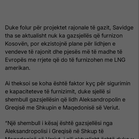
Duke folur për projektet rajonale të gazit, Savidge
tha se aktualisht nuk ka gazsjellës që furnizon
Kosovën, por ekzistojnë plane për lidhjen e
vendeve të rajonit dhe pjesës më të madhe të
Evropës me rrjete që do të furnizohen me LNG
amerikan.
Ai theksoi se koha është faktor kyç për sigurimin
e kapaciteteve të furnizimit, duke sjellë si
shembull gazsjellësin që lidh Aleksandropolin e
Greqisë me Shkupin e Maqedonisë së Veriut.
“Një shembull i kësaj është gazsjellësi nga
Aleksandropolisi i Greqisë në Shkup të