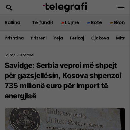
Ballina
Të fundit
Lajme
Botë
Ekono
Prishtina
Prizreni
Peja
Ferizaj
Gjakova
Mitrov
Lajme
>
Kosovë
Savidge: Serbia veproi më shpejt
për gazsjellësin, Kosova shpenzoi
735 milionë euro për import të
energjisë