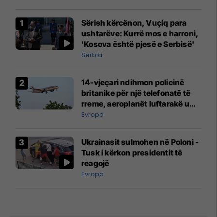
Sërish kërcënon, Vuçiq para
ushtarëve: Kurrë mos e harroni,
'Kosova është pjesë e Serbisë'
Serbia
14-vjeçari ndihmon policinë
britanike për një telefonatë të
rreme, aeroplanët luftarakë u
ngritën në ajër për të
Evropa
interceptuar fluturaken e Qatar
Airways që po shkonte drejt
Ukrainasit sulmohen në Poloni -
Mançesterit
Tusk i kërkon presidentit të
reagojë
Evropa