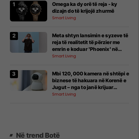
Omega ka dy orë të reja - ky
dizajn do të krijojë zhurmë
Smart Living
Meta shtyn lansimin e syzeve të
reja të realitetit të përzier me
emrin e koduar 'Phoenix' në
mënyrë që 'të marrë detajet siç
Smart Living
duhet'
Mbi 120,000 kamera në shtëpi e
biznese të hakuara në Korenë e
Jugut – nga to janë krijuar
materiale seksuale për një faqe
Smart Living
të huaj
Në trend Botë