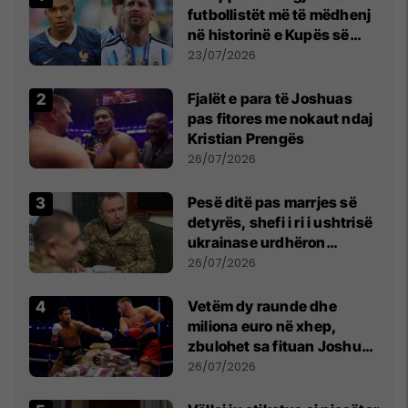
futbollistët më të mëdhenj
në historinë e Kupës së
Botës, Messi mbetet i dyti
23/07/2026
Fjalët e para të Joshuas
pas fitores me nokaut ndaj
Kristian Prengës
26/07/2026
Pesë ditë pas marrjes së
detyrës, shefi i ri i ushtrisë
ukrainase urdhëron
kontroll të madh
26/07/2026
Vetëm dy raunde dhe
miliona euro në xhep,
zbulohet sa fituan Joshua
e Prenga
26/07/2026