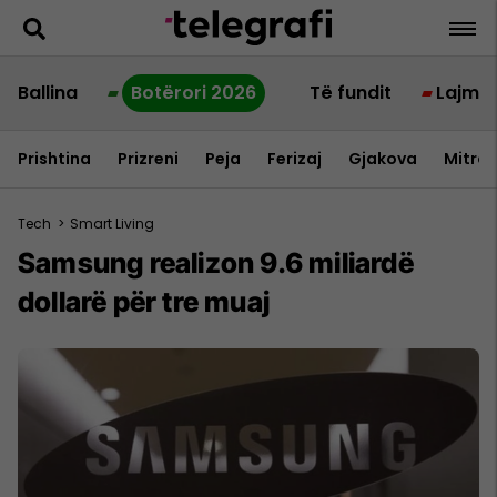
Ballina
Botërori 2026
Të fundit
Lajme
Prishtina
Prizreni
Peja
Ferizaj
Gjakova
Mitrov
Tech
>
Smart Living
Samsung realizon 9.6 miliardë
dollarë për tre muaj