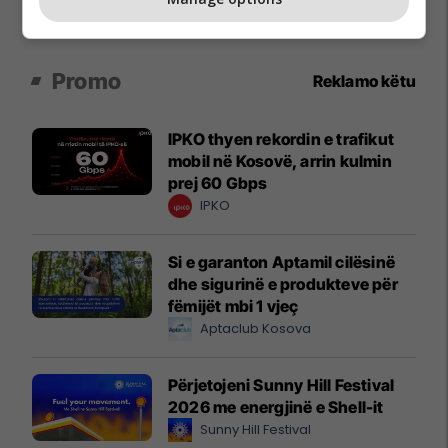
Promo
Reklamo këtu
IPKO thyen rekordin e trafikut
mobil në Kosovë, arrin kulmin
prej 60 Gbps
IPKO
Si e garanton Aptamil cilësinë
dhe sigurinë e produkteve për
fëmijët mbi 1 vjeç
Aptaclub Kosova
Përjetojeni Sunny Hill Festival
2026 me energjinë e Shell-it
Sunny Hill Festival