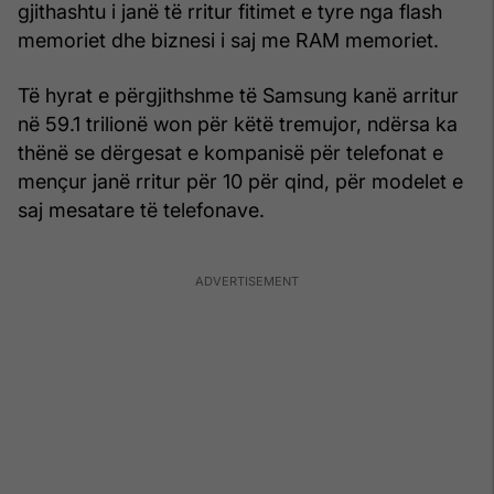
gjithashtu i janë të rritur fitimet e tyre nga flash
memoriet dhe biznesi i saj me RAM memoriet.
Të hyrat e përgjithshme të Samsung kanë arritur
në 59.1 trilionë won për këtë tremujor, ndërsa ka
thënë se dërgesat e kompanisë për telefonat e
mençur janë rritur për 10 për qind, për modelet e
saj mesatare të telefonave.