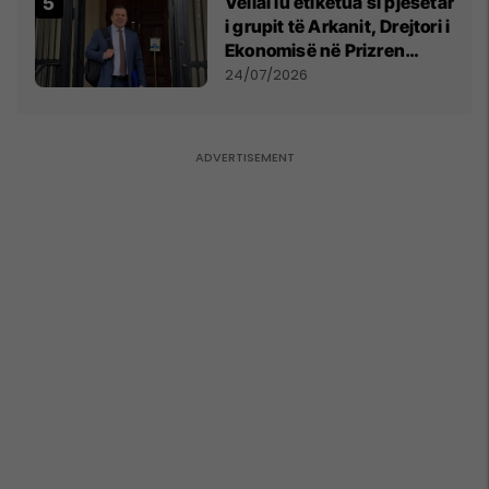
Vëllai iu etiketua si pjesëtar
i grupit të Arkanit, Drejtori i
Ekonomisë në Prizren
mohon pretendimet
24/07/2026