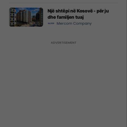
Një shtëpi në Kosovë - për ju
dhe familjen tuaj
Mercom Company