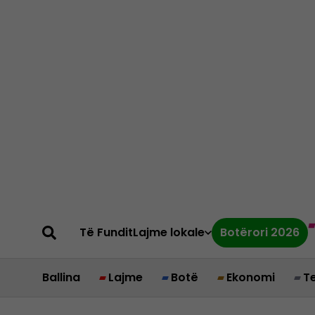
Të Fundit
Lajme lokale
Botërori 2026
Ballina
Lajme
Botë
Ekonomi
T