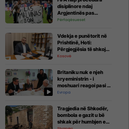
disiplinore ndaj
Argjentinës pas
incidentit në Kupën e
Përfaqësueset
Botës
Vdekja e punëtorit në
Prishtinë, Hoti:
Përgjegjësia të shkojë
deri në fund, do të
Kosovë
nisim inspektime me
dronë
Britaniku nuk e njeh
kryeministrin - i
moshuari reagoi pasi iu
prezantua: Sërish një
Evropa
tjetër? A ndërroheni
çdo pesë minuta atje?
Tragjedia në Shkodër,
bombola e gazit u bë
shkak për humbjen e
jetës së nënës dhe dy
Shqipëri