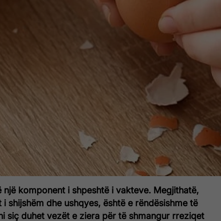
ë një komponent i shpeshtë i vakteve. Megjithatë,
t i shijshëm dhe ushqyes, është e rëndësishme të
jtoni siç duhet vezët e ziera për të shmangur rreziqet