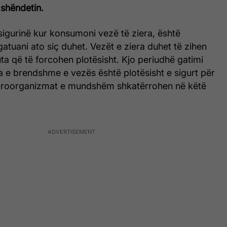
shëndetin.
sigurinë kur konsumoni vezë të ziera, është
gatuani ato siç duhet. Vezët e ziera duhet të zihen
ta që të forcohen plotësisht. Kjo periudhë gatimi
a e brendshme e vezës është plotësisht e sigurt për
kroorganizmat e mundshëm shkatërrohen në këtë