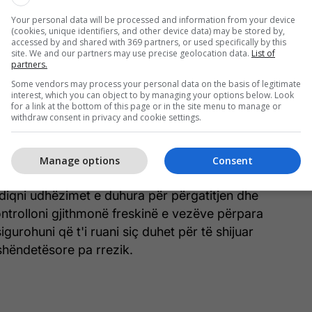
 ngrënë.
Your personal data will be processed and information from your device
(cookies, unique identifiers, and other device data) may be stored by,
ezët e ziera në frigorifer, mundësisht në
accessed by and shared with 369 partners, or used specifically by this
le për t'i mbajtur ato të freskëta më gjatë.
site. We and our partners may use precise geolocation data.
List of
partners.
Some vendors may process your personal data on the basis of legitimate
sigurt se sa kohë kanë qenë vezët në frigorifer,
interest, which you can object to by managing your options below. Look
duke i vendosur në një tas me ujë. Një vezë e
for a link at the bottom of this page or in the site menu to manage or
withdraw consent in privacy and cookie settings.
oset, ndërsa një e vjetër mund të fillojë të notojë
rave që zhvillohen brenda guaskës.
Manage options
Consent
ë një vakt ushqyes dhe i sigurt, por është e
diqni udhëzimet e duhura për përgatitjen dhe
Kontrolloni gjithmonë freskinë e vezëve përpara
gurohuni që t'i ruani siç duhet për të shijuar
 shëndetësore pa rrezik.