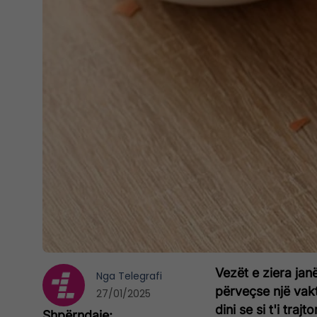
Vezët e ziera jan
Nga
Telegrafi
përveçse një vak
27/01/2025
dini se si t'i tra