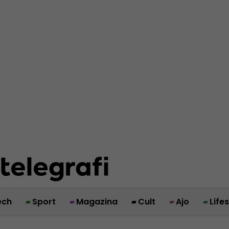
ech
Sport
Magazina
Cult
Ajo
Life