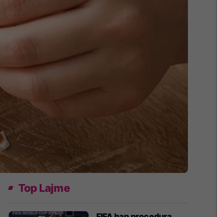
Top Lajme
FIFA hap procedura