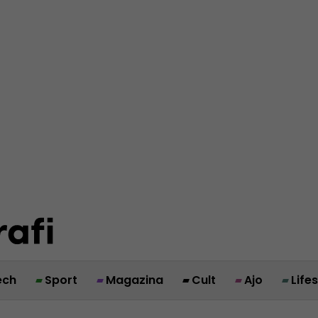
ech
Sport
Magazina
Cult
Ajo
Life