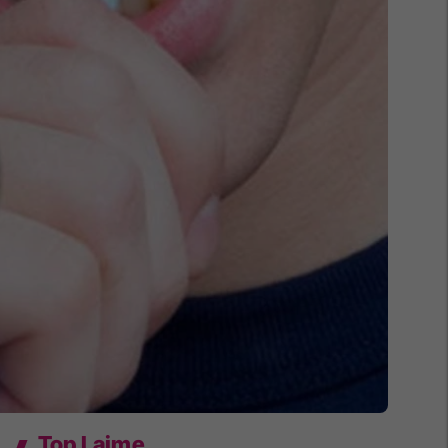
Top Lajme