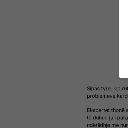
Sipas tyre, kjo r
problemeve kardio
Ekspertët thonë 
të duhur, ju i pa
ndërlidhje me h