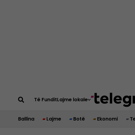
Të Fundit
Lajme lokale
Ballina
Lajme
Botë
Ekonomi
T