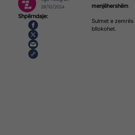
menjëhershëm
28/10/2024
Sulmet e zemrës 
bllokohet.