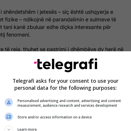
i i shëndetshëm i jetesës – siç është ushqyerja e
t fizike – ndikojnë në parandalimin e sulmeve të
 tani kanë zbuluar edhe diçka interesante për
tij fenomeni.
 të reja, thuhet se pastrimi i dhëmbëve dy herë në
 për t’ia zvogëluar vetes këtë rrezik.
ë se secili njeri duhet t’i pastrojë dhëmbët dy herë
inuta me pastë dhëmbësh që përmban fluorid,
Telegrafi asks for your consent to use your
afi.
personal data for the following purposes:
Personalised advertising and content, advertising and content
measurement, audience research and services development
Store and/or access information on a device
Learn more