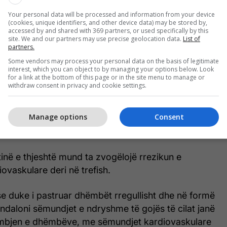
Your personal data will be processed and information from your device
(cookies, unique identifiers, and other device data) may be stored by,
accessed by and shared with 369 partners, or used specifically by this
site. We and our partners may use precise geolocation data.
List of
partners.
Some vendors may process your personal data on the basis of legitimate
interest, which you can object to by managing your options below. Look
for a link at the bottom of this page or in the site menu to manage or
withdraw consent in privacy and cookie settings.
Manage options
Consent
utinë e thjeshtë mund ta zvogëlojë rrezikun e
vaskulare deri në trefish.
se duke i pastruar dhëmbët rregullisht dhe në formë
randaloni sëmundjet e ndryshme të gojës të cilat janë
umbjen e dhëmbëve, me sëmundjet kardiovaskulare