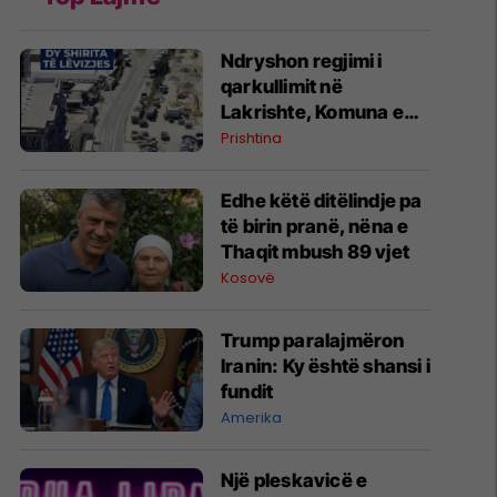
Ndryshon regjimi i
qarkullimit në
Lakrishte, Komuna e
Prishtinës ofron
Prishtina
shpjegime
Edhe këtë ditëlindje pa
të birin pranë, nëna e
Thaqit mbush 89 vjet
Kosovë
Trump paralajmëron
Iranin: Ky është shansi i
fundit
Amerika
Një pleskavicë e