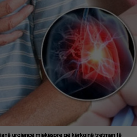
janë urgjencë mjekësore që kërkojnë tretman të