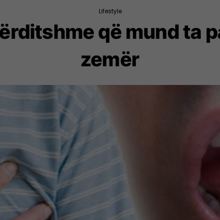
Lifestyle
 përditshme që mund ta p
zemër