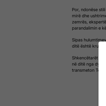
Por, ndonëse stil
mirë dhe ushtrime
zemrës, ekspertët
parandalimin e kë
Sipas hulumtimeve
ditë është krucial
Shkencëtarët thon
në ditë nga dy m
transmeton Telegr