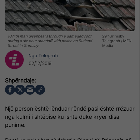
107:"A man disappears through a damaged roof
29:"Grimsby
during a six hour standoff with police on Rutland
Telegraph / MEN
Street in Grimsby
Media
Nga
Telegrafi
02/12/2019
Një person është lënduar rëndë pasi është rrëzuar
nga kulmi i shtëpisë ku ishte duke kryer disa
punime.