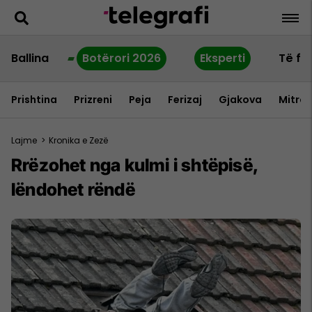
Ballina
Botërori 2026
Eksperti
Të fu
Prishtina
Prizreni
Peja
Ferizaj
Gjakova
Mitrov
Lajme
>
Kronika e Zezë
Rrëzohet nga kulmi i shtëpisë,
lëndohet rëndë