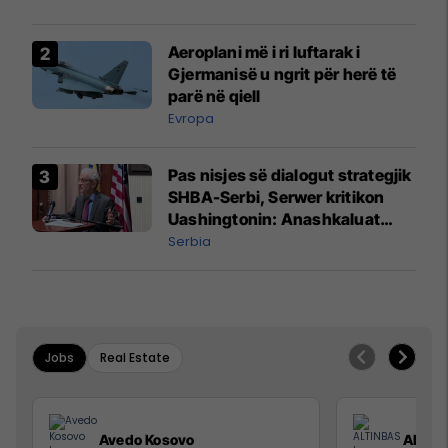
Aeroplani më i ri luftarak i
Gjermanisë u ngrit për herë të
parë në qiell
Evropa
Pas nisjes së dialogut strategjik
SHBA-Serbi, Serwer kritikon
Uashingtonin: Anashkaluat
Banjskën, sulmin ndaj KFOR-it
Serbia
dhe rrëmbimin e Policëve të
Kosovës
Jobs
Real Estate
Avedo Kosovo
ALTIN