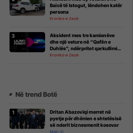
Baicë të Istogut, lëndohen katër
persona
Kronika e Zezë
Aksident mes tre kamionëve
dhe një veture në “Qafën e
Duhlës”, ndërpritet qarkullimi
në të dy drejtimet
Kronika e Zezë
Në trend Botë
Dritan Abazoviqi merret në
pyetje për dhënien e shtetësisë
së nderit biznesmenit kosovar
Mali i Zi