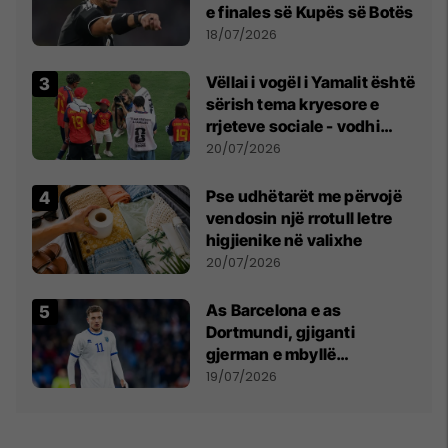
e finales së Kupës së Botës
18/07/2026
Vëllai i vogël i Yamalit është
sërish tema kryesore e
rrjeteve sociale - vodhi
vëmendjen pas finales së
20/07/2026
Kupës së Botës
Pse udhëtarët me përvojë
vendosin një rrotull letre
higjienike në valixhe
20/07/2026
As Barcelona e as
Dortmundi, gjiganti
gjerman e mbyllë
marrëveshjen për Fisnik
19/07/2026
Asllanin