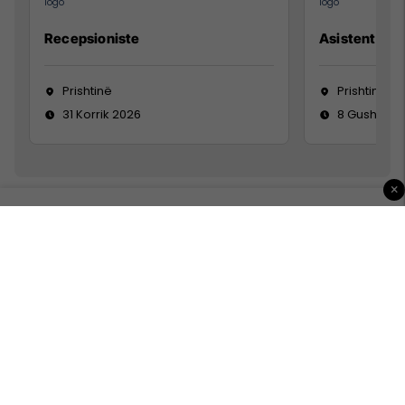
Recepsioniste
Asistente e S
Prishtinë
Prishtinë
31 Korrik 2026
8 Gusht 20
×