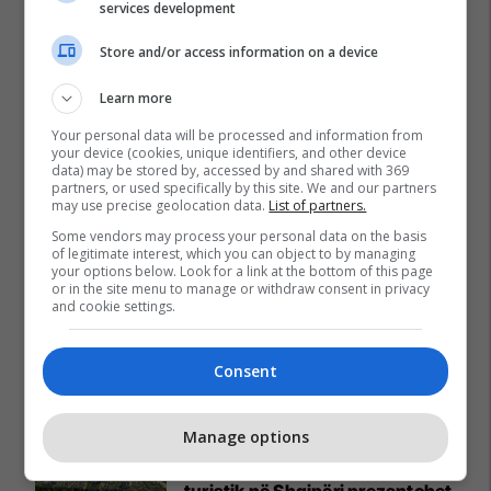
services development
Store and/or access information on a device
Learn more
Your personal data will be processed and information from
your device (cookies, unique identifiers, and other device
data) may be stored by, accessed by and shared with 369
partners, or used specifically by this site. We and our partners
may use precise geolocation data.
List of partners.
Some vendors may process your personal data on the basis
of legitimate interest, which you can object to by managing
your options below. Look for a link at the bottom of this page
or in the site menu to manage or withdraw consent in privacy
and cookie settings.
Consent
Promo
Reklamo këtu
Manage options
Baks Bay, projekti me i madh
turistik në Shqipëri prezantohet