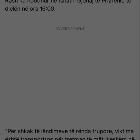
Rasti ka ndodhur në fshatin Gjonaj të Prizrenit, të
dielën në ora 16:00.
"Për shkak të lëndimeve të rënda trupore, viktima
është transportuar për tretman të mëtutjeshëm në