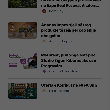
ne Expo Real Kosova: Vizitoni
shtandin dhe zbuloni
Baks Bay
mundësitë e investimit
Ananas Impex sjell në treg
produkte të reja për çdo shije
dhe gatim
Ananas Impex
Maturant, puno nga shtëpia!
Studio Siguri Kibernetike ose
Programim
Cacttus Education
Oferta e Korrikut në FAFA Sun
Fafa Resorts