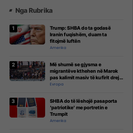
Nga Rubrika
Trump: SHBA do ta godasë
Iranin fuqishëm, duam ta
fitojmë luftën
Amerika
Më shumë se gjysma e
migrantëve kthehen në Marok
pas kalimit masiv të kufirit drejt
Ceutës
Evropa
SHBA do të lëshojë pasaporta
'patriotike' me portretin e
Trumpit
Amerika