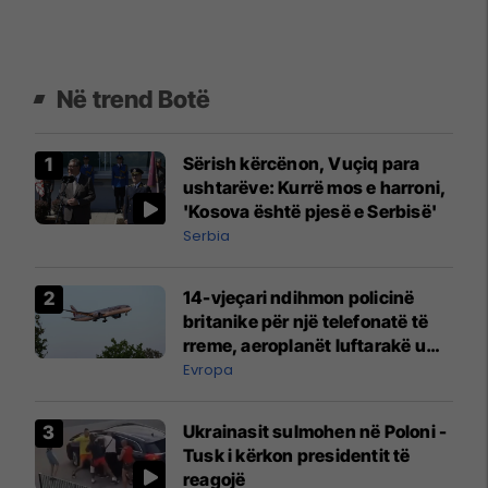
Në trend Botë
Sërish kërcënon, Vuçiq para
ushtarëve: Kurrë mos e harroni,
'Kosova është pjesë e Serbisë'
Serbia
14-vjeçari ndihmon policinë
britanike për një telefonatë të
rreme, aeroplanët luftarakë u
ngritën në ajër për të
Evropa
interceptuar fluturaken e Qatar
Airways që po shkonte drejt
Ukrainasit sulmohen në Poloni -
Mançesterit
Tusk i kërkon presidentit të
reagojë