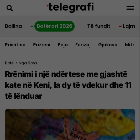
Ballina
Botërori 2026
Të fundit
Lajme
Prishtina
Prizreni
Peja
Ferizaj
Gjakova
Mitrov
Botë
>
Nga Bota
Rrënimi i një ndërtese me gjashtë
kate në Keni, la dy të vdekur dhe 11
të lënduar