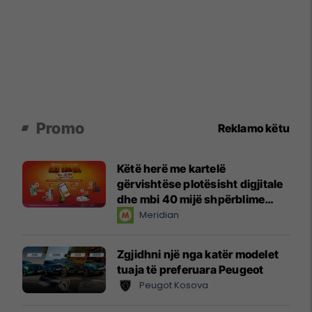
Promo
Reklamo këtu
Këtë herë me kartelë
gërvishtëse plotësisht digjitale
dhe mbi 40 mijë shpërblime
instant!
Meridian
Zgjidhni një nga katër modelet
tuaja të preferuara Peugeot
Peugot Kosova