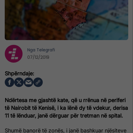
Nga
Telegrafi
07/12/2019
Ndërtesa me gjashtë kate, që u rrënua në periferi
të Nairobit të Kenisë, i ka lënë dy të vdekur, derisa
11 të lënduar, janë dërguar për tretman në spital.
Shumë banorë të zonës, i janë bashkuar njësiteve