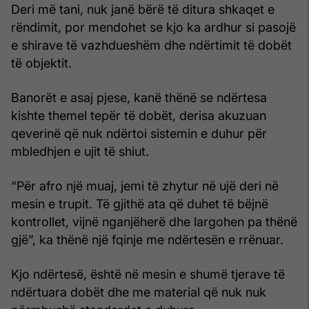
Deri më tani, nuk janë bërë të ditura shkaqet e
rëndimit, por mendohet se kjo ka ardhur si pasojë
e shirave të vazhdueshëm dhe ndërtimit të dobët
të objektit.
Banorët e asaj pjese, kanë thënë se ndërtesa
kishte themel tepër të dobët, derisa akuzuan
qeverinë që nuk ndërtoi sistemin e duhur për
mbledhjen e ujit të shiut.
“Për afro një muaj, jemi të zhytur në ujë deri në
mesin e trupit. Të gjithë ata që duhet të bëjnë
kontrollet, vijnë nganjëherë dhe largohen pa thënë
gjë”, ka thënë një fqinje me ndërtesën e rrënuar.
Kjo ndërtesë, është në mesin e shumë tjerave të
ndërtuara dobët dhe me material që nuk nuk