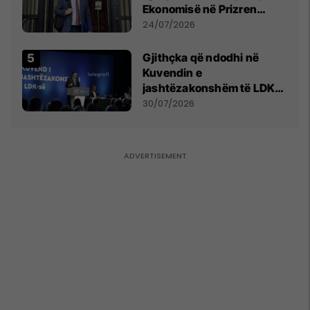
Ekonomisë në Prizren
mohon pretendimet
24/07/2026
Gjithçka që ndodhi në
Kuvendin e
jashtëzakonshëm të LDK-
së
30/07/2026