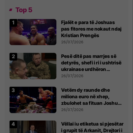
Top 5
Fjalët e para të Joshuas
pas fitores me nokaut ndaj
Kristian Prengës
26/07/2026
Pesë ditë pas marrjes së
detyrës, shefi i ri i ushtrisë
ukrainase urdhëron
kontroll të madh
26/07/2026
Vetëm dy raunde dhe
miliona euro në xhep,
zbulohet sa fituan Joshua
e Prenga
26/07/2026
Vëllai iu etiketua si pjesëtar
i grupit të Arkanit, Drejtori i