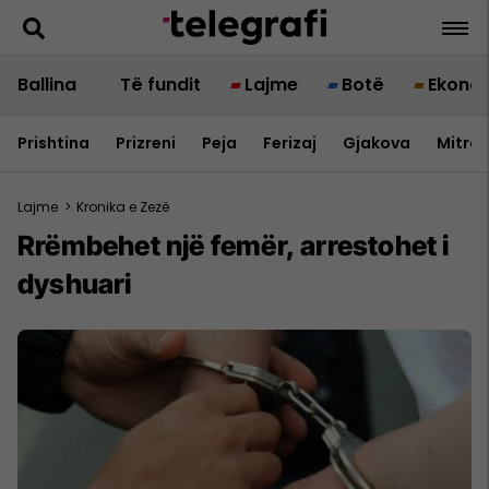
Ballina
Të fundit
Lajme
Botë
Ekono
Prishtina
Prizreni
Peja
Ferizaj
Gjakova
Mitrov
Lajme
>
Kronika e Zezë
Rrëmbehet një femër, arrestohet i
dyshuari