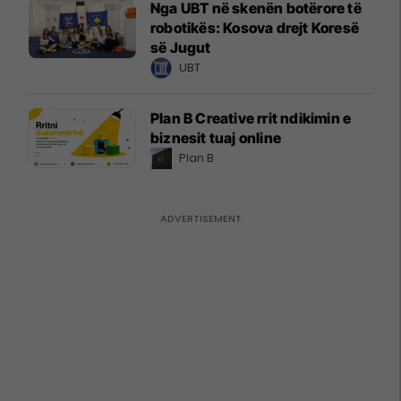
Nga UBT në skenën botërore të
robotikës: Kosova drejt Koresë
së Jugut
UBT
Plan B Creative rrit ndikimin e
biznesit tuaj online
Plan B