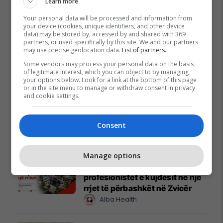
Learn more
Your personal data will be processed and information from
your device (cookies, unique identifiers, and other device
data) may be stored by, accessed by and shared with 369
partners, or used specifically by this site. We and our partners
may use precise geolocation data.
List of partners.
Some vendors may process your personal data on the basis
of legitimate interest, which you can object to by managing
Promo
Reklamo këtu
your options below. Look for a link at the bottom of this page
or in the site menu to manage or withdraw consent in privacy
and cookie settings.
Banesë 98.96m² në shitje në
Lakrishtë – banim modern pranë
Consent
qendrës #16060
Pro Real Estate
Manage options
Alba Health bashkon
profesionistët e kujdesit në një
rrjet të përbashkët në Zvicër
Alba Health