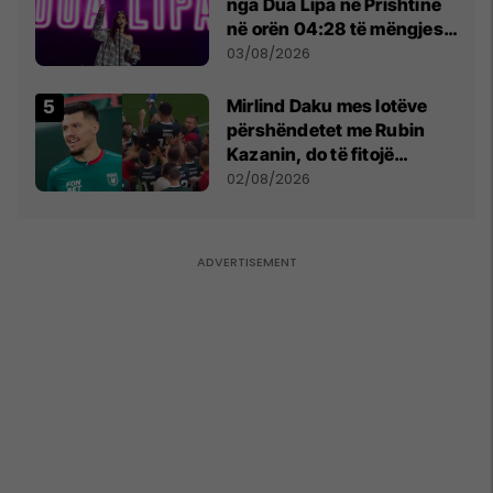
nga Dua Lipa në Prishtinë
në orën 04:28 të mëngjesit
- dhe bota digjitale serbe
03/08/2026
shpall gjendjen e luftës
Mirlind Daku mes lotëve
përshëndetet me Rubin
Kazanin, do të fitojë
miliona te Spartak Moska
02/08/2026