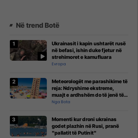
Në trend Botë
Ukrainasit i kapin ushtarët rusë
në befasi, ishin duke fjetur në
strehimoret e kamufluara
Evropa
Meteorologët me parashikime të
reja: Ndryshime ekstreme,
muajt e ardhshëm do të jenë të
pazakontë
Nga Bota
Momenti kur droni ukrainas
godet plazhin në Rusi, pranë
"pallatit të Putinit"