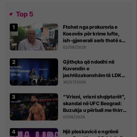
Top 5
Ftohet nga prokuroria e
Kosovës për krime lufte,
ish-gjenerali serb thotë se
dikush e tradhtoi në
02/08/2026
Beograd
Gjithçka që ndodhi në
Kuvendin e
jashtëzakonshëm të LDK-
së
30/07/2026
“Vrisni, vrisni shqiptarët”,
skandal në UFC Beograd:
Buzukja u përball me thirrje
anti-shqiptare nga
01/08/2026
tribunat
Një pleskavicë e ngrënë