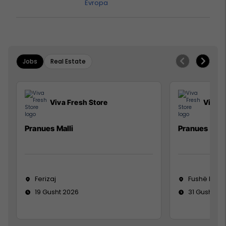
Evropa
Jobs
Real Estate
Viva Fresh Store
Viva F
Pranues Malli
Pranues mall
Ferizaj
Fushë Koso
19 Gusht 2026
31 Gusht 20