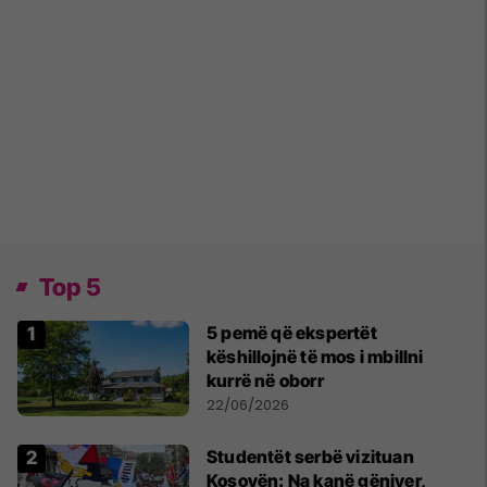
Top 5
5 pemë që ekspertët
këshillojnë të mos i mbillni
kurrë në oborr
22/06/2026
Studentët serbë vizituan
Kosovën: Na kanë gënjyer,