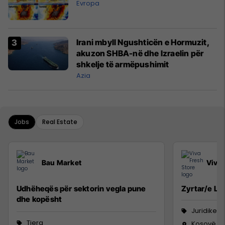
Evropa
Irani mbyll Ngushticën e Hormuzit,
akuzon SHBA-në dhe Izraelin për
shkelje të armëpushimit
Azia
Jobs
Real Estate
Bau Market
Viva 
Udhëheqës për sektorin vegla pune
Zyrtar/e Lig
dhe kopësht
Juridike
Tjera
Kosovë