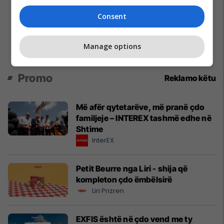
Consent
Manage options
Promo
Reklamo këtu
Më afër qytetarëve, më pranë çdo
familjeje – INTEREX tashmë edhe në
Shtime
InterEX
Petit Beurre nga Liri - shija që
kompleton çdo ëmbëlsirë
Liri Prizren
EXFIS është në çdo vend me ty