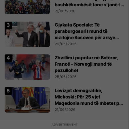
bashkëkombësit tanë s’janë të
shtypur
21/06/2026
​Gjykata Speciale: Të
paraburgosurit mund të
vizitojnë Kosovën për arsye
humanitare
22/06/2026
Zhvillim i papritur në Botëror,
Francë – Norvegji mund të
pezullohet
25/06/2026
Lëvizjet demografike,
Mickoski: Për 25 vjet
Maqedonia mund të mbetet pa
150 mijë deri në 250 mijë
21/06/2026
banorë