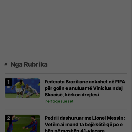
Nga Rubrika
Federata Braziliane ankohet në FIFA
për golin e anuluar të Vinicius ndaj
Skocisë, kërkon drejtësi
Përfaqësueset
Pedri i dashuruar me Lionel Messin:
Vetëm ai mund ta bëjë këtë që po e
bën në moshën 41-vjeçare