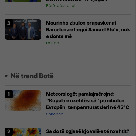
Përfaqësueset
Mourinho zbulon prapaskenat:
Barcelona e largoi Samuel Eto’o, nuk
e donte më
La Liga
Në trend Botë
Meteorologët paralajmërojnë:
“Kupola e nxehtësisë” po mbulon
Evropën, temperaturat deri në 45°C
Shkencë
Sa do të zgjasë kjo valë e të nxehtit?