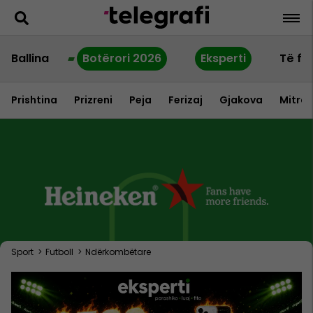
Ballina
Botërori 2026
Eksperti
Të fu
Prishtina
Prizreni
Peja
Ferizaj
Gjakova
Mitrov
Sport
>
Futboll
>
Ndërkombëtare