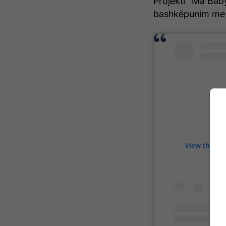
Projekti "Ma Baby
bashkëpunim me a
View this p