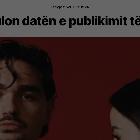
Magazina
>
Muzikë
ulon datën e publikimit t