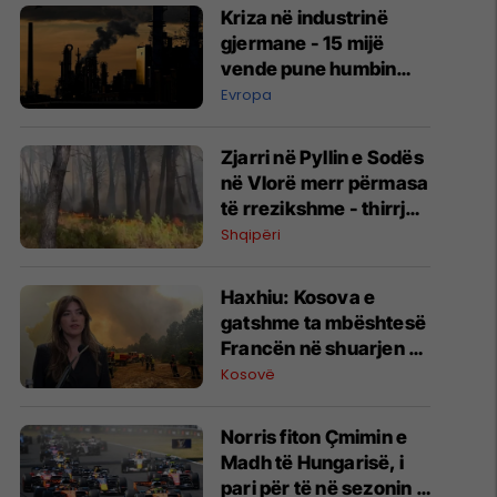
Kriza në industrinë
gjermane - 15 mijë
vende pune humbin
çdo muaj
Evropa
Zjarri në Pyllin e Sodës
në Vlorë merr përmasa
të rrezikshme - thirrje
qytetarëve të
Shqipëri
shmangin zonën
Haxhiu: Kosova e
gatshme ta mbështesë
Francën në shuarjen e
zjarreve
Kosovë
Norris fiton Çmimin e
Madh të Hungarisë, i
pari për të në sezonin e