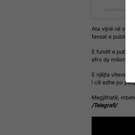
A post shared 
Ata vijnë në stili
fansat e publiku.
E fundit e publik
afro dy milionë kl
E njëjta viteve t
i cili edhe po pël
Megjithatë, mbetet
/Telegrafi/