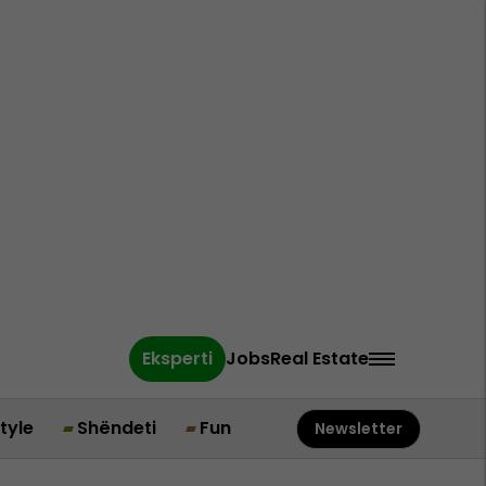
Eksperti
Jobs
Real Estate
style
Shëndeti
Fun
Newsletter