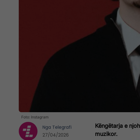
Foto: Instagram
Këngëtarja e njoh
Nga
Telegrafi
muzikor.
27/04/2026