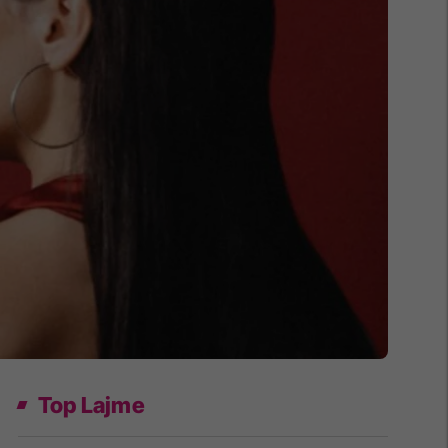
Top Lajme