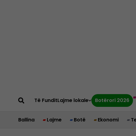
Të Fundit
Lajme lokale
Botërori 2026
Ballina
Lajme
Botë
Ekonomi
T