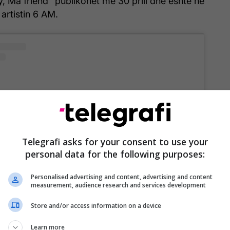
, Ma friend" publikohet më 30 prill dhe është në
rtistin 6 AM.
Telegrafi asks for your consent to use your
ost on Instagram
personal data for the following purposes:
Personalised advertising and content, advertising and content
measurement, audience research and services development
Store and/or access information on a device
Learn more