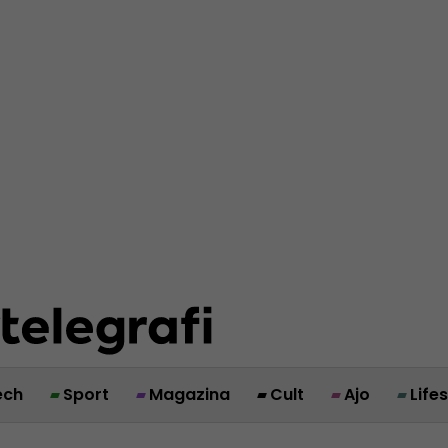
ech
Sport
Magazina
Cult
Ajo
Life