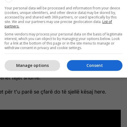
Your personal data will be processed and information from your device
by 6 AM (@6amusiqe)
(cookies, unique identifiers, and other device data) may be stored by,
accessed by and shared with 369 partners, or used specifically by this
site. We and our partners may use precise geolocation data.
List of
partners.
n e tyre dhe besohet se do të pritet mirë edhe nga
Some vendors may process your personal data on the basis of legitimate
interest, which you can object to by managing your options below. Look
for a link at the bottom of this page or in the site menu to manage or
withdraw consent in privacy and cookie settings.
uar nga Rina titullohet "Harro" që ka grumbulluar
ikime.
Manage options
Consent
ë fundit ka bërë një ndryshim të madh në stil muzikor,
qehet tejet shumë.
 për t'u parë se çfarë do të sjellë kësaj here.