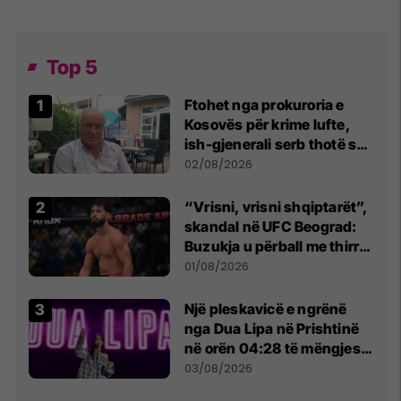
Top 5
Ftohet nga prokuroria e
Kosovës për krime lufte,
ish-gjenerali serb thotë se
dikush e tradhtoi në
02/08/2026
Beograd
“Vrisni, vrisni shqiptarët”,
skandal në UFC Beograd:
Buzukja u përball me thirrje
anti-shqiptare nga
01/08/2026
tribunat
Një pleskavicë e ngrënë
nga Dua Lipa në Prishtinë
në orën 04:28 të mëngjesit
- dhe bota digjitale serbe
03/08/2026
shpall gjendjen e luftës