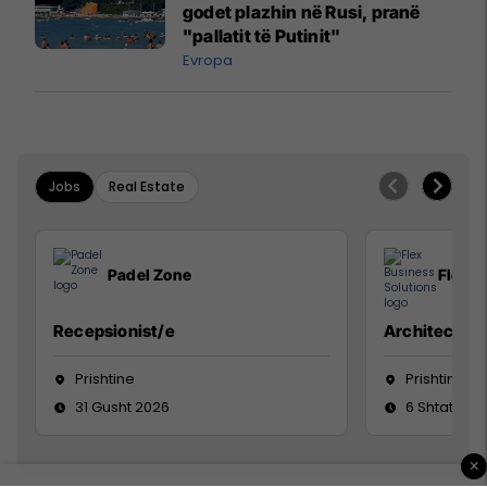
godet plazhin në Rusi, pranë
"pallatit të Putinit"
Evropa
Jobs
Real Estate
Padel Zone
Flex B
Recepsionist/e
Architect
Prishtine
Prishtinë
31 Gusht 2026
6 Shtator 2
×