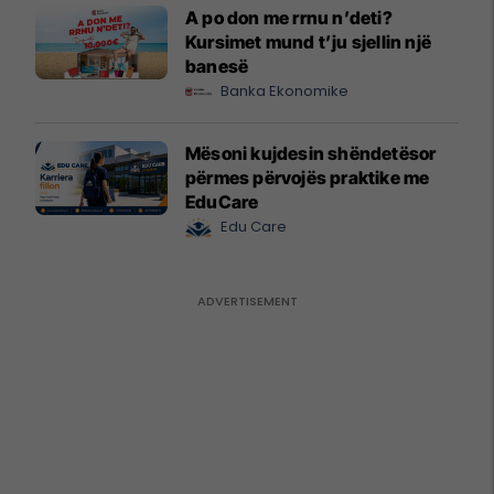
A po don me rrnu n’deti?
Kursimet mund t’ju sjellin një
banesë
Banka Ekonomike
Mësoni kujdesin shëndetësor
përmes përvojës praktike me
EduCare
Edu Care