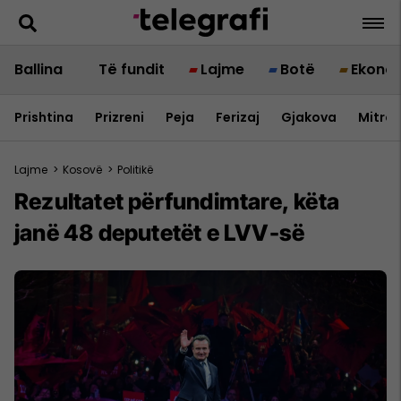
Ballina
Të fundit
Lajme
Botë
Ekono
Prishtina
Prizreni
Peja
Ferizaj
Gjakova
Mitrov
Lajme
>
Kosovë
>
Politikë
Rezultatet përfundimtare, këta
janë 48 deputetët e LVV-së