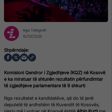
Nga
Telegrafi
15/03/2025
Komisioni Qendror i Zgjedhjeve (KQZ) në Kosovë
e ka miratuar të shtunën rezultatin përfundimtar
të zgjedhjeve parlamentare të 9 shkurti
Nga rezultatet e kandidatëve, që do të jenë
deputetë të ardhshëm të Kuvendit të Kosovës,
njeriu më i votuar në Kosovë është
Albin Kurti
me