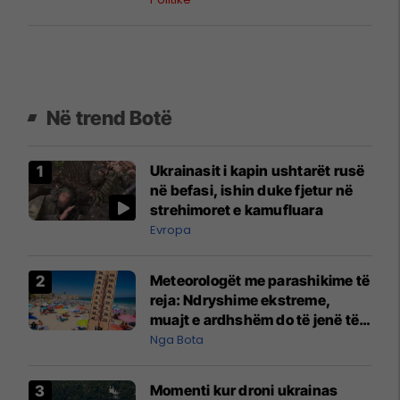
Në trend Botë
Ukrainasit i kapin ushtarët rusë
në befasi, ishin duke fjetur në
strehimoret e kamufluara
Evropa
Meteorologët me parashikime të
reja: Ndryshime ekstreme,
muajt e ardhshëm do të jenë të
pazakontë
Nga Bota
Momenti kur droni ukrainas