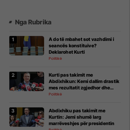
Nga Rubrika
A do të mbahet sot vazhdimi i
seancës konstituive?
Deklarohet Kurti
Politikë
Kurti pas takimit me
Abdixhikun: Kemi dallim drastik
mes rezultatit zgjedhor dhe
kërkesave të LDK-së
Politikë
Abdixhiku pas takimit me
Kurtin: Jemi shumë larg
marrëveshjes për presidentin
Politikë