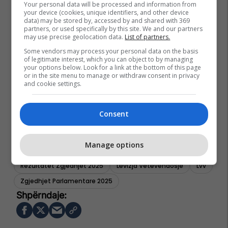
Your personal data will be processed and information from
your device (cookies, unique identifiers, and other device
data) may be stored by, accessed by and shared with 369
partners, or used specifically by this site. We and our partners
may use precise geolocation data.
List of partners.
Some vendors may process your personal data on the basis
of legitimate interest, which you can object to by managing
your options below. Look for a link at the bottom of this page
or in the site menu to manage or withdraw consent in privacy
and cookie settings.
Consent
Manage options
Rezultatet Zgjedhjet 2025
Lëvizja Vetëvendosje
Lvv
Zgjedhjet Parlamentare 2025