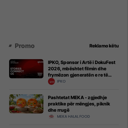
Promo
Reklamo këtu
IPKO, Sponsor i Artë i DokuFest
2026, mbështet filmin dhe
frymëzon gjeneratën e re të
krijuesve
IPKO
Pashtetat MEKA - zgjedhje
praktike për mëngjes, piknik
dhe rrugë
MEKA HALAL FOOD