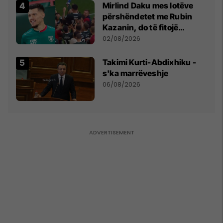
Mirlind Daku mes lotëve
përshëndetet me Rubin
Kazanin, do të fitojë
miliona te Spartak Moska
02/08/2026
Takimi Kurti-Abdixhiku -
s'ka marrëveshje
06/08/2026