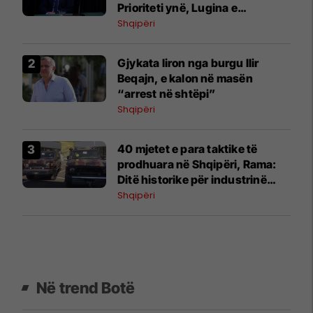
Prioriteti ynë, Lugina e
Preshevës
Shqipëri
Gjykata liron nga burgu Ilir
Beqajn, e kalon në masën
“arrest në shtëpi”
Shqipëri
40 mjetet e para taktike të
prodhuara në Shqipëri, Rama:
Ditë historike për industrinë
ushtarake
Shqipëri
Në trend Botë