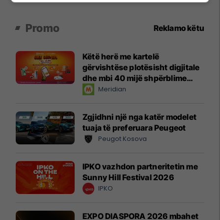
Promo
Reklamo këtu
Këtë herë me kartelë
gërvishtëse plotësisht digjitale
dhe mbi 40 mijë shpërblime
instant!
Meridian
Zgjidhni një nga katër modelet
tuaja të preferuara Peugeot
Peugot Kosova
IPKO vazhdon partneritetin me
Sunny Hill Festival 2026
IPKO
EXPO DIASPORA 2026 mbahet