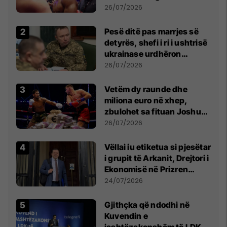
26/07/2026
Pesë ditë pas marrjes së
detyrës, shefi i ri i ushtrisë
ukrainase urdhëron
kontroll të madh
26/07/2026
Vetëm dy raunde dhe
miliona euro në xhep,
zbulohet sa fituan Joshua
e Prenga
26/07/2026
Vëllai iu etiketua si pjesëtar
i grupit të Arkanit, Drejtori i
Ekonomisë në Prizren
mohon pretendimet
24/07/2026
Gjithçka që ndodhi në
Kuvendin e
jashtëzakonshëm të LDK-