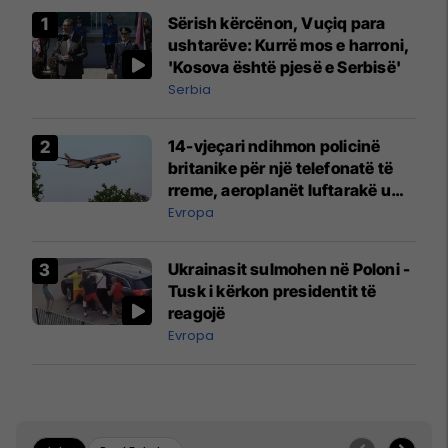
Sërish kërcënon, Vuçiq para
ushtarëve: Kurrë mos e harroni,
'Kosova është pjesë e Serbisë'
Serbia
14-vjeçari ndihmon policinë
britanike për një telefonatë të
rreme, aeroplanët luftarakë u
ngritën në ajër për të
Evropa
interceptuar fluturaken e Qatar
Airways që po shkonte drejt
Ukrainasit sulmohen në Poloni -
Mançesterit
Tusk i kërkon presidentit të
reagojë
Evropa