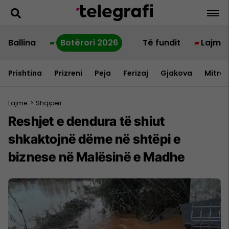
Ballina
Botërori 2026
Të fundit
Lajme
Prishtina
Prizreni
Peja
Ferizaj
Gjakova
Mitrov
Lajme
>
Shqipëri
Reshjet e dendura të shiut
shkaktojnë dëme në shtëpi e
biznese në Malësinë e Madhe