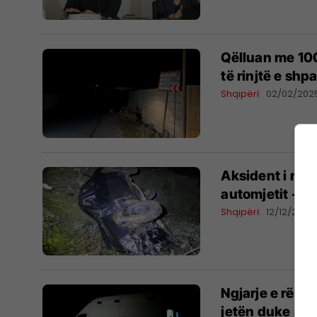
Qëlluan me 100
të rinjtë e shp
Shqipëri
02/02/202
Aksident i rënd
automjetit - nd
Shqipëri
12/12/2024
Ngjarje e rënd
jetën duke pre