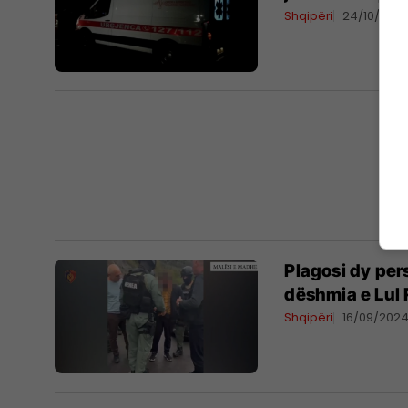
Shqipëri
24/10/202
Plagosi dy per
dëshmia e Lul 
Shqipëri
16/09/202