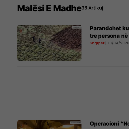
Malësi E Madhe
38 Artikuj
Parandohet kul
tre persona në
Shqipëri
01/04/202
Operacioni “Ne