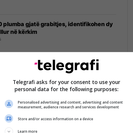
 plumba gjatë grabitjes, identifikohen dy
allur në kërkim
5
ë rrugor në Koplik, humbi kontrollin e
ërron jetë 21-vjeçari
Telegrafi asks for your consent to use your
personal data for the following purposes:
Personalised advertising and content, advertising and content
measurement, audience research and services development
Store and/or access information on a device
ë në Malësinë e Madhe, 39-vjeçari humb
rë dru
Learn more