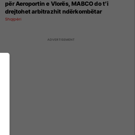
për Aeroportin e Vlorës, MABCO do t’i
drejtohet arbitrazhit ndërkombëtar
Shqipëri