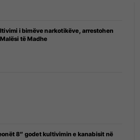
tivimi i bimëve narkotikëve, arrestohen
 Malësi të Madhe
6
onët 8” godet kultivimin e kanabisit në