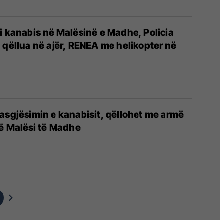
i kanabis në Malësinë e Madhe, Policia
 qëllua në ajër, RENEA me helikopter në
4
asgjësimin e kanabisit, qëllohet me armë
në Malësi të Madhe
4