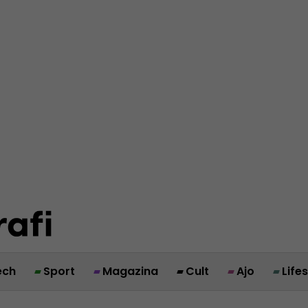
ech
Sport
Magazina
Cult
Ajo
Life