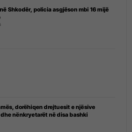
në Shkodër, policia asgjëson mbi 16 mijë
e
5
amës, dorëhiqen drejtuesit e njësive
 dhe nënkryetarët në disa bashki
5