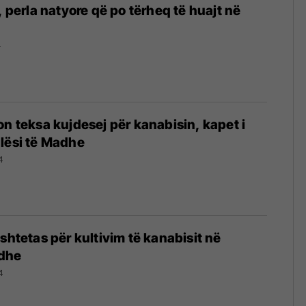
, perla natyore që po tërheq të huajt në
4
on teksa kujdesej për kanabisin, kapet i
lësi të Madhe
4
shtetas për kultivim të kanabisit në
adhe
4