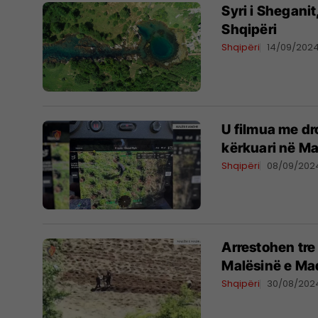
Syri i Sheganit
Shqipëri
Shqipëri
14/09/202
U filmua me dr
kërkuari në Ma
Shqipëri
08/09/202
Arrestohen tre 
Malësinë e M
Shqipëri
30/08/202