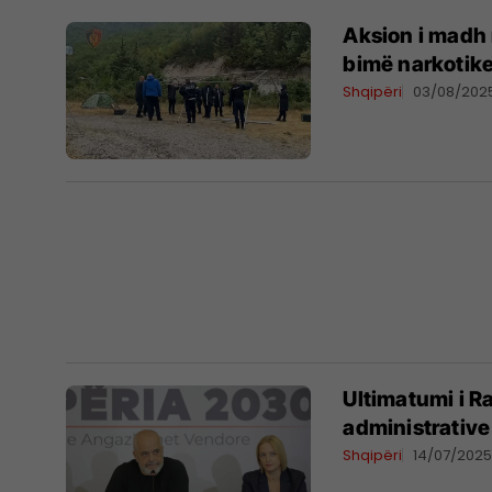
Aksion i madh 
bimë narkotik
Shqipëri
03/08/202
Ultimatumi i R
administrative
Shqipëri
14/07/202