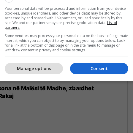
4
Your personal data will be processed and information from your device
(cookies, unique identifiers, and other device data) may be stored by,
accessed by and shared with 369 partners, or used specifically by this
site. We and our partners may use precise geolocation data.
List of
partners.
Some vendors may process your personal data on the basis of legitimate
interest, which you can object to by managing your options below. Look
for a link at the bottom of this page or in the site menu to manage or
withdraw consent in privacy and cookie settings.
Manage options
Consent
sona në Malësi të Madhe, zbardhet
Rakaj
4