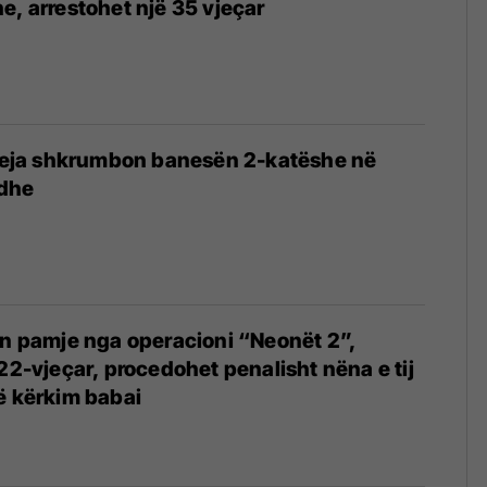
e, arrestohet një 35 vjeçar
6
ufeja shkrumbon banesën 2-katëshe në
adhe
on pamje nga operacioni “Neonët 2”,
 22-vjeçar, procedohet penalisht nëna e tij
ë kërkim babai