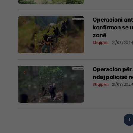
Operacioni ant
konfirmon se u
zonë
Shqipëri
21/08/202
Operacion për 
ndaj policisë 
Shqipëri
21/08/202
1