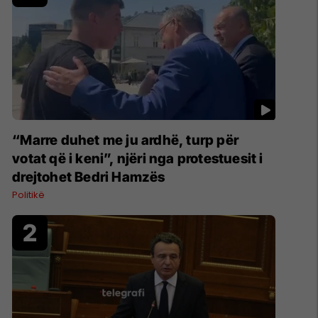
“Marre duhet me ju ardhë, turp për
votat që i keni”, njëri nga protestuesit i
drejtohet Bedri Hamzës
Politikë