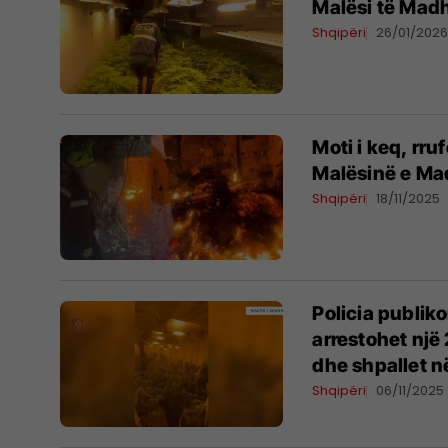
Malësi të Madh
Shqipëri
26/01/202
Moti i keq, rr
Malësinë e M
Shqipëri
18/11/2025
Policia publik
arrestohet një
dhe shpallet n
Shqipëri
06/11/2025