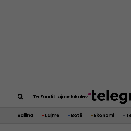
Të Fundit
Lajme lokale
Ballina
Lajme
Botë
Ekonomi
T