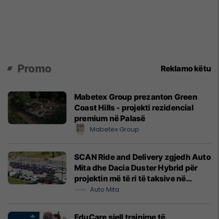
Promo
Reklamo këtu
Mabetex Group prezanton Green
Coast Hills - projekti rezidencial
premium në Palasë
Mabetex Group
SCAN Ride and Delivery zgjedh Auto
Mita dhe Dacia Duster Hybrid për
projektin më të ri të taksive në
Prishtinë
Auto Mita
EduCare sjell trajnime të