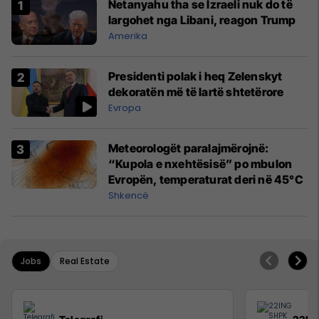
Netanyahu tha se Izraeli nuk do të
largohet nga Libani, reagon Trump
Amerika
Presidenti polak i heq Zelenskyt
dekoratën më të lartë shtetërore
Evropa
Meteorologët paralajmërojnë:
“Kupola e nxehtësisë” po mbulon
Evropën, temperaturat deri në 45°C
Shkencë
Jobs
Real Estate