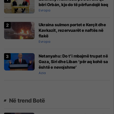
bëri Orbán, kjo do të përfundojë keq
Evropa
Ukraina sulmon portet e Kerçit dhe
Kavkazit, rezervuarët e naftës në
flakë
Evropa
Netanyahu: Do t’i mbajmë trupat në
Gaza, Siri dhe Liban ‘për aq kohë sa
është e nevojshme’
Azia
Në trend Botë