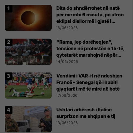
Dita do shndërrohet në natë
për më mbi 6 minuta, po afron
eklipsi diellor më i gjatë i
shekullit të 21-të
16/06/2026
“Rama, jep dorëheqjen”,
tensione në protestën e 15-të,
qytetarët marshojnë nëpër
kryeqytet
14/06/2026
Vendimi i VAR-it në ndeshjen
Francë - Senegal që i habiti
gjyqtarët më të mirë në botë
17/06/2026
Ushtari arbëresh i Italisë
surprizon me shqipen e tij
18/06/2026