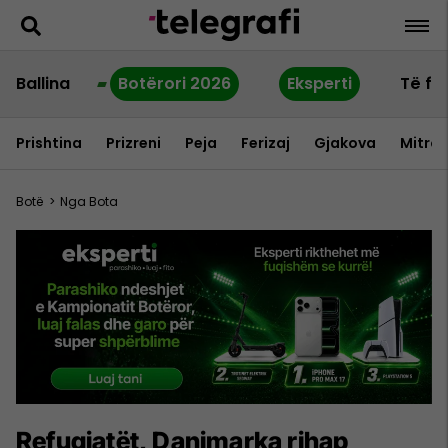
Ballina
Botërori 2026
Eksperti
Të fu
Prishtina
Prizreni
Peja
Ferizaj
Gjakova
Mitrov
Botë
>
Nga Bota
Refugjatët, Danimarka rihap