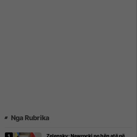
Nga Rubrika
Zelensky: Nawrocki po bën atë që