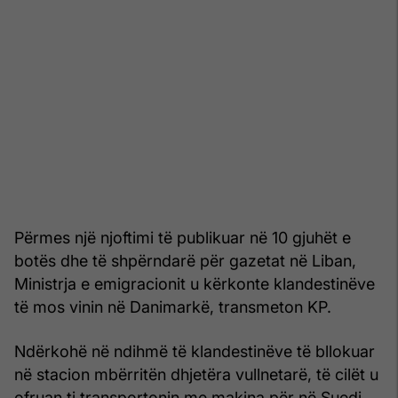
Përmes një njoftimi të publikuar në 10 gjuhët e
botës dhe të shpërndarë për gazetat në Liban,
Ministrja e emigracionit u kërkonte klandestinëve
të mos vinin në Danimarkë, transmeton KP.
Ndërkohë në ndihmë të klandestinëve të bllokuar
në stacion mbërritën dhjetëra vullnetarë, të cilët u
ofruan ti transportonin me makina për në Suedi.