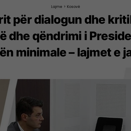
Lajme
>
Kosovë
t për dialogun dhe kritik
së dhe qëndrimi i Preside
ën minimale – lajmet e j