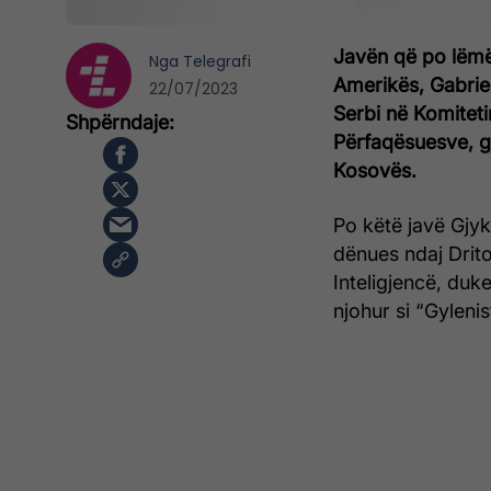
Javën që po lëmë 
Nga
Telegrafi
Amerikës, Gabrie
22/07/2023
Serbi në Komitet
Përfaqësuesve, gje
Kosovës.
Po këtë javë Gjyk
dënues ndaj Drito
Inteligjencë, duk
njohur si “Gylenis