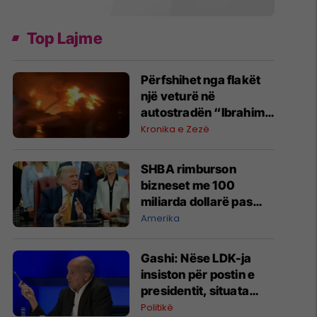
Top Lajme
Përfshihet nga flakët
një veturë në
autostradën “Ibrahim
Rugova”
Kronika e Zezë
SHBA rimburson
bizneset me 100
miliarda dollarë pas
anulimit të tarifave të
Amerika
Trumpit
Gashi: Nëse LDK-ja
insiston për postin e
presidentit, situata
komplikohet - pres që
Politikë