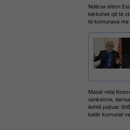
Ndërsa shton Esc
kërkohet që të zb
të komunave me 
Masat ndaj Kosov
sanksione, deris
është pajtuar ShB
katër komunat ve