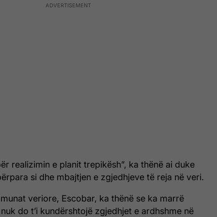
r realizimin e planit trepikësh”, ka thënë ai duke
përpara si dhe mbajtjen e zgjedhjeve të reja në veri.
omunat veriore, Escobar, ka thënë se ka marrë
 nuk do t’i kundërshtojë zgjedhjet e ardhshme në