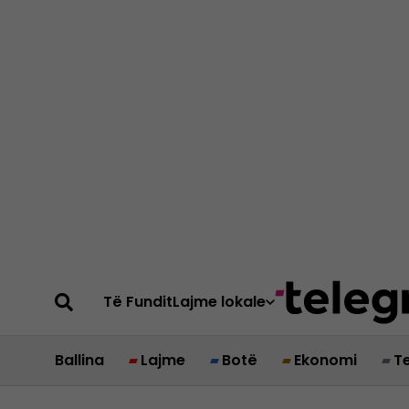
Të Fundit
Lajme lokale
Ballina
Lajme
Botë
Ekonomi
T