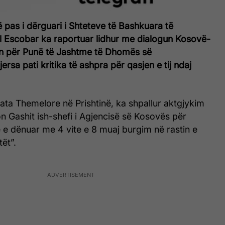
pas i dërguari i Shteteve të Bashkuara të
l Escobar ka raportuar lidhur me dialogun Kosovë-
in për Punë të Jashtme të Dhomës së
rsa pati kritika të ashpra për qasjen e tij ndaj
ata Themelore në Prishtinë, ka shpallur aktgjykim
n Gashit ish-shefi i Agjencisë së Kosovës për
e e dënuar me 4 vite e 8 muaj burgim në rastin e
tët”.