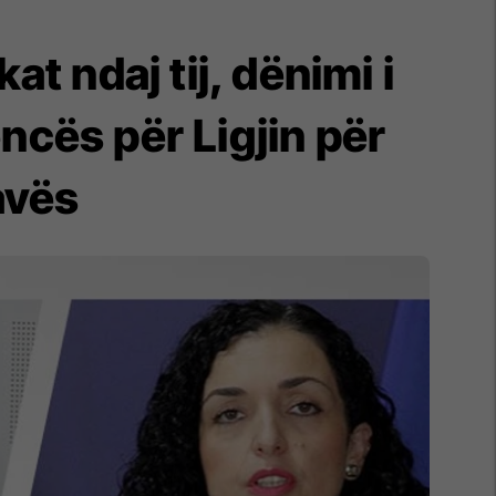
at ndaj tij, dënimi i
ncës për Ligjin për
avës