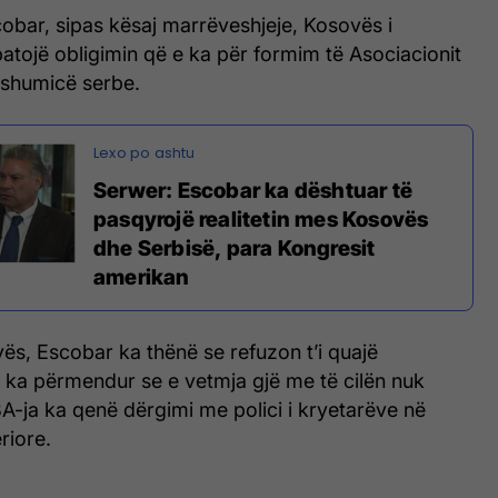
obar, sipas kësaj marrëveshjeje, Kosovës i
atojë obligimin që e ka për formim të Asociacionit
shumicë serbe.
Serwer: Escobar ka dështuar të
pasqyrojë realitetin mes Kosovës
dhe Serbisë, para Kongresit
amerikan
ës, Escobar ka thënë se refuzon t’i quajë
a ka përmendur se e vetmja gjë me të cilën nuk
A-ja ka qenë dërgimi me polici i kryetarëve në
riore.