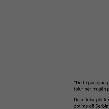
“Do të punojmë pë
folur për rrugën 
Duke folur për k
zotime që Serbia