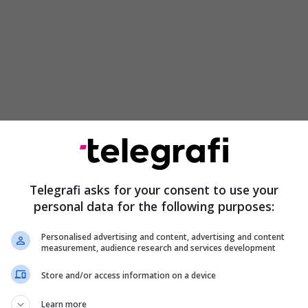
dën e shumë ligjeve që përfunduan në Gjykatë
anca për Ardhmërinë e Kosovës të premten dërgoi
Telegrafi asks for your consent to use your
e edhe Ligjin për pagën minimale.
personal data for the following purposes:
balancuar, nuk ka dyshim se Vuçiqi ka nxitur
Personalised advertising and content, advertising and content
edhjeve” – pyetjet për Escobarin
measurement, audience research and services development
Store and/or access information on a device
teve të Bashkuara të Amerikës, Gabriel Escobar ka
im të kësaj jave para Komitetit për Punë të Jashtme
Learn more