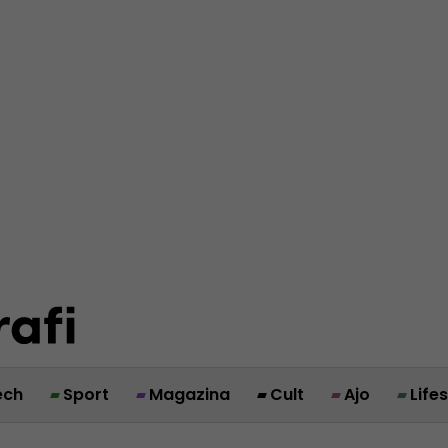
ech
Sport
Magazina
Cult
Ajo
Life