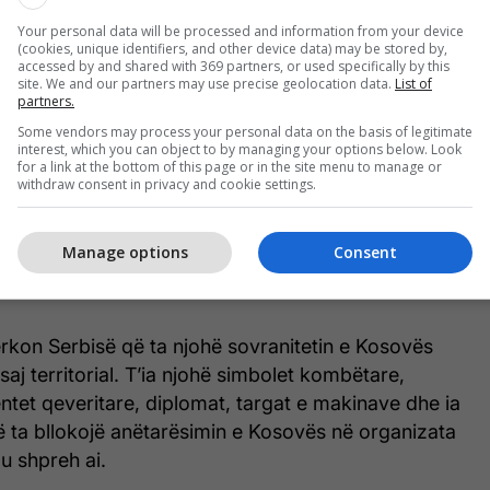
faqësuesve të Shteteve të Bashkuara të Amerikës
Your personal data will be processed and information from your device
n, dialogun Kosovë-Serbi dhe çështje tjera.
(cookies, unique identifiers, and other device data) may be stored by,
accessed by and shared with 369 partners, or used specifically by this
site. We and our partners may use precise geolocation data.
List of
-së për Ballkanin Perëndimor theksoi se janë të
partners.
tensionim dhe se janë duke punuar për t’i çuar
Some vendors may process your personal data on the basis of legitimate
interest, which you can object to by managing your options below. Look
 Ballkanit Perëndimor drejt integrimeve evropiane
for a link at the bottom of this page or in the site menu to manage or
e.
withdraw consent in privacy and cookie settings.
për Marrëveshjen e Ohrit, dukë thënë se i kërkohet
Manage options
Consent
hë sovranitetin e Kosovës dhe integritetin e saj
rkon Serbisë që ta njohë sovranitetin e Kosovës
 saj territorial. T’ia njohë simbolet kombëtare,
tet qeveritare, diplomat, targat e makinave dhe ia
ë ta bllokojë anëtarësimin e Kosovës në organizata
u shpreh ai.