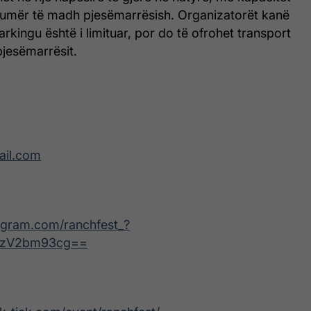
ë numër të madh pjesëmarrësish. Organizatorët kanë
arkingu është i limituar, por do të ofrohet transport
pjesëmarrësit.
ail.com
agram.com/ranchfest_?
bzV2bm93cg==