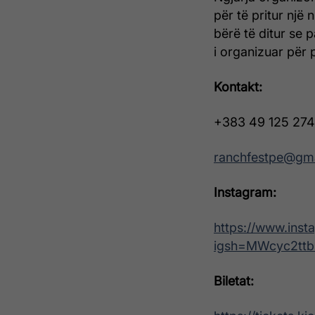
për të pritur nj
bërë të ditur se p
i organizuar për 
Kontakt:
+383 49 125 274
ranchfestpe@gm
Instagram:
https://www.inst
igsh=MWcyc2tt
Biletat: