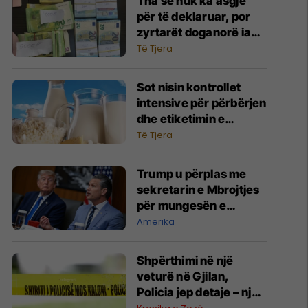
Tha se nuk ka asgjë
për të deklaruar, por
zyrtarët doganorë ia
gjejnë 30 mijë euro
Të Tjera
Sot nisin kontrollet
intensive për përbërjen
dhe etiketimin e
qumështit dhe
Të Tjera
produkteve
Trump u përplas me
sekretarin e Mbrojtjes
për mungesën e
raketave amerikane
Amerika
Shpërthimi në një
veturë në Gjilan,
Policia jep detaje – një