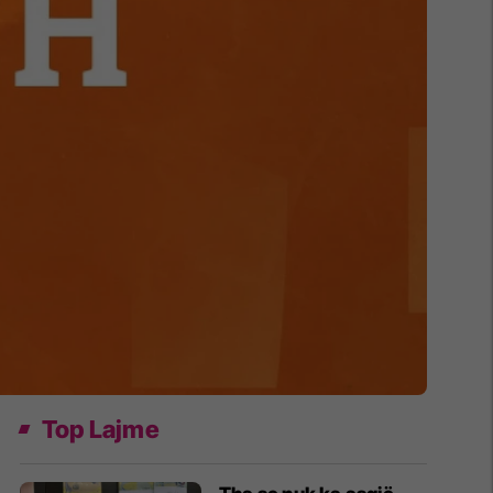
Top Lajme