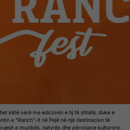
het këtë verë me edicionin e tij të shtatë, duke e
tin e "Ranch"-it në Pejë në një destinacion të
ruesit e muzikës, natyrës dhe përvojave kulturore.