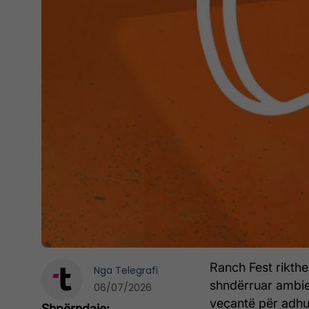
Ranch Fest rikthe
Nga
Telegrafi
shndërruar ambien
06/07/2026
veçantë për adhu