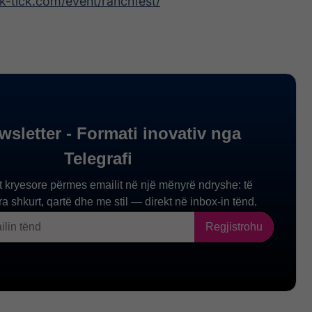
ick-tick.com/event/ranchfest/