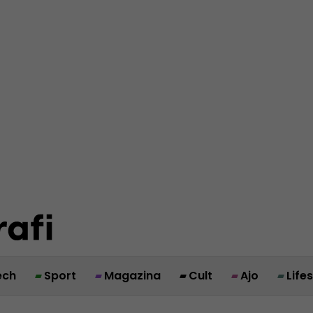
ech
Sport
Magazina
Cult
Ajo
Life