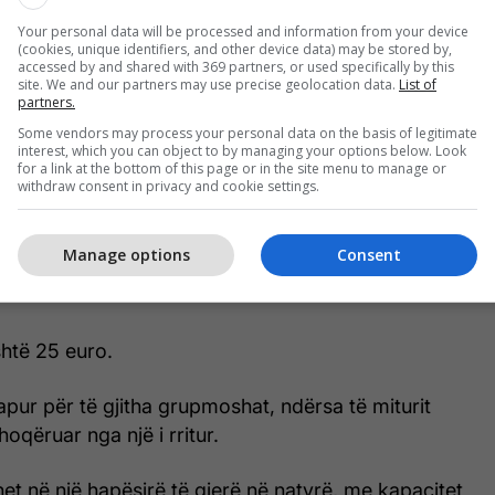
r kontakte të reja dhe për të zgjeruar rrjetin e
Your personal data will be processed and information from your device
(cookies, unique identifiers, and other device data) may be stored by,
accessed by and shared with 369 partners, or used specifically by this
uar aktivitete kulturore dhe artistike në ambient të
site. We and our partners may use precise geolocation data.
List of
partners.
pjesë e një komuniteti që promovon kulturën,
Some vendors may process your personal data on the basis of legitimate
interest, which you can object to by managing your options below. Look
e bashkëjetesën me natyrën
for a link at the bottom of this page or in the site menu to manage or
withdraw consent in privacy and cookie settings.
ër biletat, pjesëmarrësit
Manage options
Consent
 Fest mund të blihen përmes platformës online të
shtë 25 euro.
hapur për të gjitha grupmoshat, ndërsa të miturit
hoqëruar nga një i rritur.
et në një hapësirë të gjerë në natyrë, me kapacitet