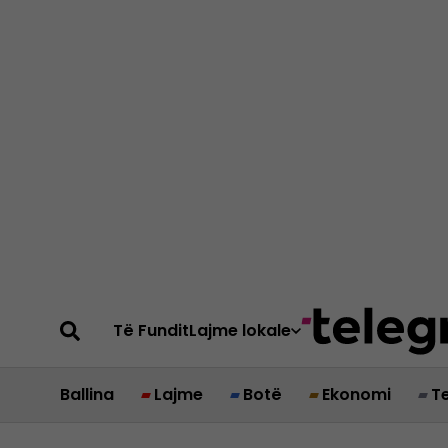
Të Fundit
Lajme lokale
Ballina
Lajme
Botë
Ekonomi
T