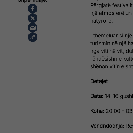
Përgjatë festival
një atmosferë uni
natyrore.
I themeluar si nj
turizmin në një h
nga viti në vit, 
rëndësishme kultu
shënon vitin e sht
Detajet
Data:
14–16 gush
Koha:
20:00 – 03
Vendndodhja:
Res