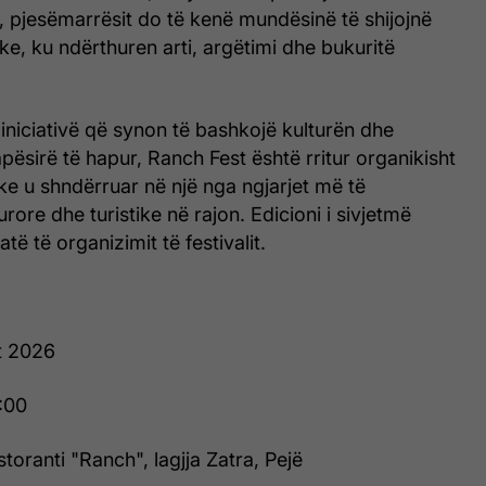
it, pjesëmarrësit do të kenë mundësinë të shijojnë
ke, ku ndërthuren arti, argëtimi dhe bukuritë
ë iniciativë që synon të bashkojë kulturën dhe
apësirë të hapur, Ranch Fest është rritur organikisht
duke u shndërruar në një nga ngjarjet më të
rore dhe turistike në rajon. Edicioni i sivjetmë
atë të organizimit të festivalit.
t 2026
:00
toranti "Ranch", lagjja Zatra, Pejë