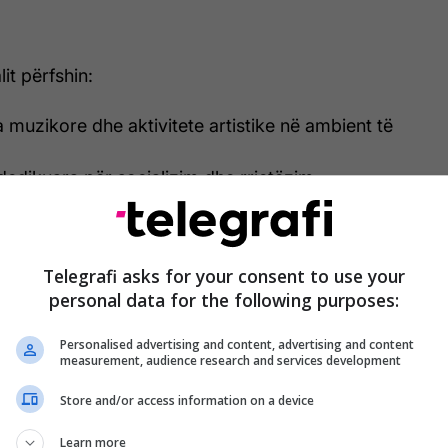
lit përfshin:
muzikore dhe aktivitete artistike në ambient të
dedikuara për socializim dhe rrjetëzim
rgëtuese në natyrë
urore dhe turistike për pjesëmarrësit
iv që ndërthur muzikën, natyrën dhe komunitetin
Telegrafi asks for your consent to use your
personal data for the following purposes:
të merrni pjesë
Personalised advertising and content, advertising and content
tuar një atmosferë unike që bashkon muzikën dhe
measurement, audience research and services development
Store and/or access information on a device
r argëtim cilësor në një nga festivalet më të njohura
end
Learn more