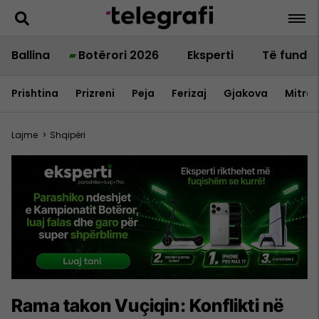
Ballina
Botërori 2026
Eksperti
Të fundit
Prishtina
Prizreni
Peja
Ferizaj
Gjakova
Mitrov
Lajme
>
Shqipëri
Rama takon Vuçiqin: Konflikti në