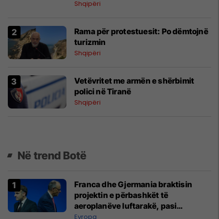
Shqipëri
Rama për protestuesit: Po dëmtojnë
turizmin
Shqipëri
Vetëvritet me armën e shërbimit
polici në Tiranë
Shqipëri
Në trend Botë
Franca dhe Gjermania braktisin
projektin e përbashkët të
aeroplanëve luftarakë, pasi
kompanitë nuk arrijnë marrëveshje
Evropa