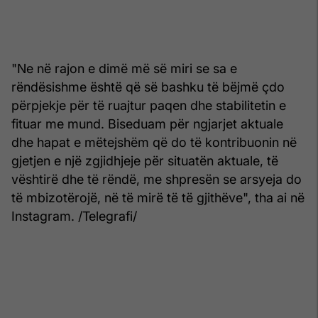
"Ne në rajon e dimë më së miri se sa e
rëndësishme është që së bashku të bëjmë çdo
përpjekje për të ruajtur paqen dhe stabilitetin e
fituar me mund. Biseduam për ngjarjet aktuale
dhe hapat e mëtejshëm që do të kontribuonin në
gjetjen e një zgjidhjeje për situatën aktuale, të
vështirë dhe të rëndë, me shpresën se arsyeja do
të mbizotërojë, në të mirë të të gjithëve", tha ai në
Instagram. /Telegrafi/