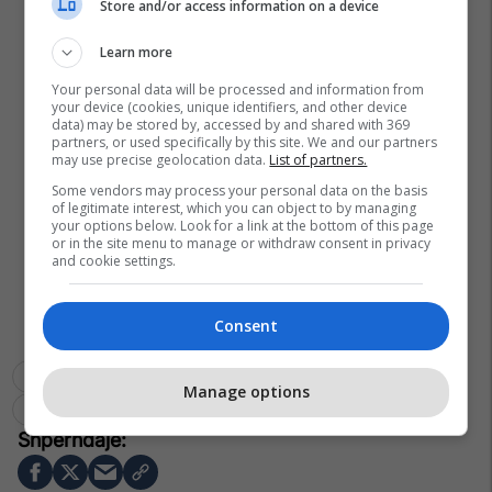
Store and/or access information on a device
Learn more
Your personal data will be processed and information from
your device (cookies, unique identifiers, and other device
data) may be stored by, accessed by and shared with 369
partners, or used specifically by this site. We and our partners
may use precise geolocation data.
List of partners.
Some vendors may process your personal data on the basis
of legitimate interest, which you can object to by managing
your options below. Look for a link at the bottom of this page
or in the site menu to manage or withdraw consent in privacy
and cookie settings.
Consent
Aleksandar Vuçiq
Edi Rama
Kosovë-Serbi
Manage options
Veriu I Kosovës