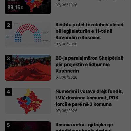
07/06/2026
Kështu pritet të ndahen ulëset
në legjislaturën e 11-të në
Kuvendin e Kosovës
07/06/2026
BE-ja paralajmëron Shqipërinë
për projektin e lidhur me
Kushnerin
07/06/2026
Numërimi i votave drejt fundit,
LVV dominon komunat, PDK
forcë e parë në 3 komuna
07/06/2026
Kosova votoi - gjithçka që