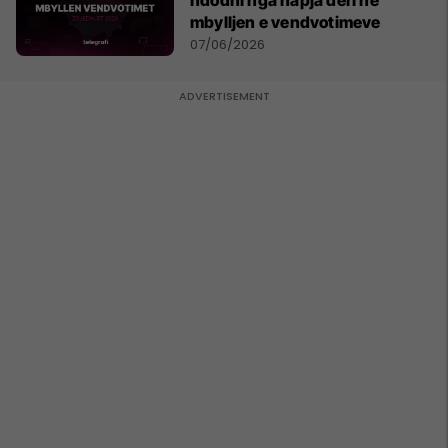
ndodhi nga hapja deri në
mbylljen e vendvotimeve
07/06/2026