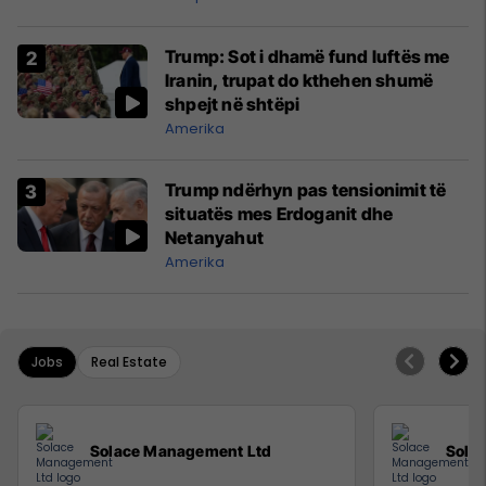
Trump: Sot i dhamë fund luftës me
Iranin, trupat do kthehen shumë
shpejt në shtëpi
Amerika
Trump ndërhyn pas tensionimit të
situatës mes Erdoganit dhe
Netanyahut
Amerika
Jobs
Real Estate
Solace Management Ltd
Sola