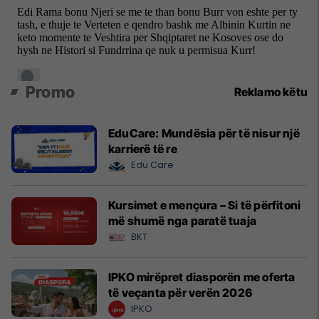
Promo
Reklamo këtu
EduCare: Mundësia për të nisur një
karrierë të re
Edu Care
Kursimet e mençura – Si të përfitoni
më shumë nga paratë tuaja
BKT
IPKO mirëpret diasporën me oferta
të veçanta për verën 2026
IPKO