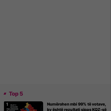
Top 5
Numërohen mbi 99% të votave,
ky është rezultati sipas KQZ-së