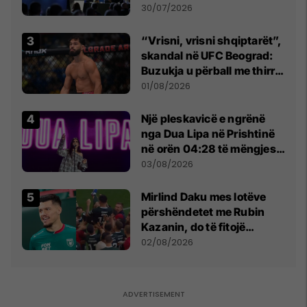
së
30/07/2026
“Vrisni, vrisni shqiptarët”,
skandal në UFC Beograd:
Buzukja u përball me thirrje
anti-shqiptare nga
01/08/2026
tribunat
Një pleskavicë e ngrënë
nga Dua Lipa në Prishtinë
në orën 04:28 të mëngjesit
- dhe bota digjitale serbe
03/08/2026
shpall gjendjen e luftës
Mirlind Daku mes lotëve
përshëndetet me Rubin
Kazanin, do të fitojë
miliona te Spartak Moska
02/08/2026