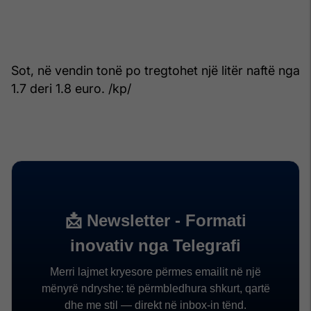
Sot, në vendin tonë po tregtohet një litër naftë nga
1.7 deri 1.8 euro. /kp/