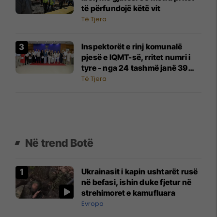
të përfundojë këtë vit
Të Tjera
Inspektorët e rinj komunalë
pjesë e IQMT-së, rritet numri i
tyre - nga 24 tashmë janë 39
inspektorë
Të Tjera
Në trend Botë
Ukrainasit i kapin ushtarët rusë
në befasi, ishin duke fjetur në
strehimoret e kamufluara
Evropa