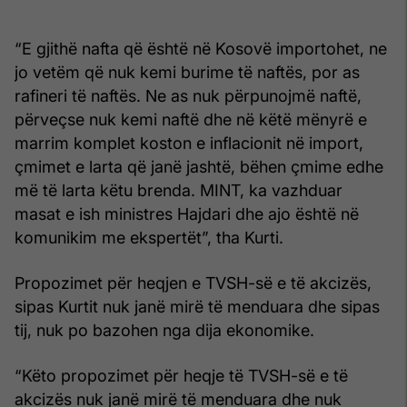
“E gjithë nafta që është në Kosovë importohet, ne
jo vetëm që nuk kemi burime të naftës, por as
rafineri të naftës. Ne as nuk përpunojmë naftë,
përveçse nuk kemi naftë dhe në këtë mënyrë e
marrim komplet koston e inflacionit në import,
çmimet e larta që janë jashtë, bëhen çmime edhe
më të larta këtu brenda. MINT, ka vazhduar
masat e ish ministres Hajdari dhe ajo është në
komunikim me ekspertët”, tha Kurti.
Propozimet për heqjen e TVSH-së e të akcizës,
sipas Kurtit nuk janë mirë të menduara dhe sipas
tij, nuk po bazohen nga dija ekonomike.
“Këto propozimet për heqje të TVSH-së e të
akcizës nuk janë mirë të menduara dhe nuk