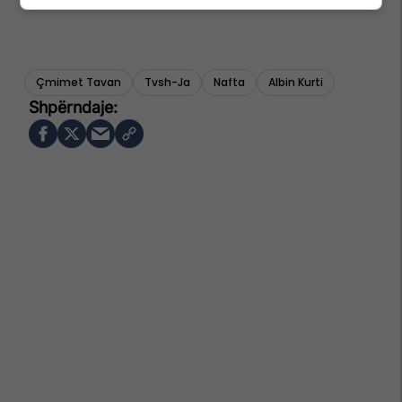
Çmimet Tavan
Tvsh-Ja
Nafta
Albin Kurti