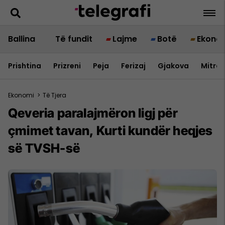
Ballina
Të fundit
Lajme
Botë
Ekono
Prishtina
Prizreni
Peja
Ferizaj
Gjakova
Mitrov
Ekonomi
>
Të Tjera
Qeveria paralajmëron ligj për
çmimet tavan, Kurti kundër heqjes
së TVSH-së