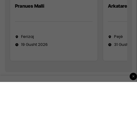
Pranues Malli
Arkatare
Ferizaj
Pejë
19 Gusht 2026
31 Gusht 20
×