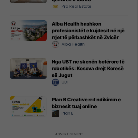
Pro Real Estate
Alba Health bashkon
profesionistët e kujdesit në një
rrjet të përbashkët në Zvicër
Alba Health
Nga UBT në skenën botërore të
robotikës: Kosova drejt Koresë
së Jugut
UBT
Plan B Creative rrit ndikimin e
biznesit tuaj online
Plan B