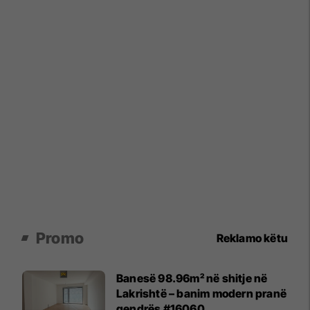
Promo
Reklamo këtu
Banesë 98.96m² në shitje në
Lakrishtë – banim modern pranë
qendrës #16060