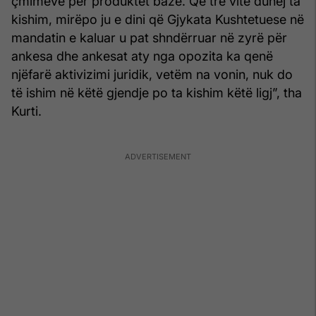
çmimeve për produktet bazë. Që tre vite duhej ta
kishim, mirëpo ju e dini që Gjykata Kushtetuese në
mandatin e kaluar u pat shndërruar në zyrë për
ankesa dhe ankesat aty nga opozita ka qenë
njëfarë aktivizimi juridik, vetëm na vonin, nuk do
të ishim në këtë gjendje po ta kishim këtë ligj”, tha
Kurti.