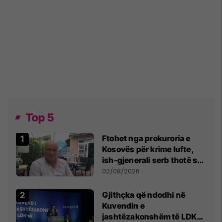
Top 5
Ftohet nga prokuroria e
Kosovës për krime lufte,
ish-gjenerali serb thotë se
dikush e tradhtoi në
02/08/2026
Beograd
Gjithçka që ndodhi në
Kuvendin e
jashtëzakonshëm të LDK-