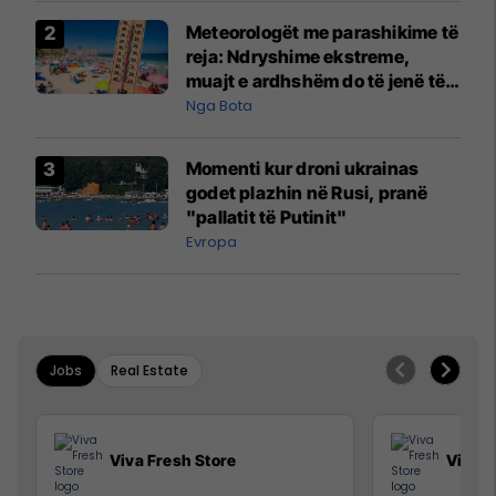
Meteorologët me parashikime të
reja: Ndryshime ekstreme,
muajt e ardhshëm do të jenë të
pazakontë
Nga Bota
Momenti kur droni ukrainas
godet plazhin në Rusi, pranë
"pallatit të Putinit"
Evropa
Jobs
Real Estate
Viva Fresh Store
Viva F