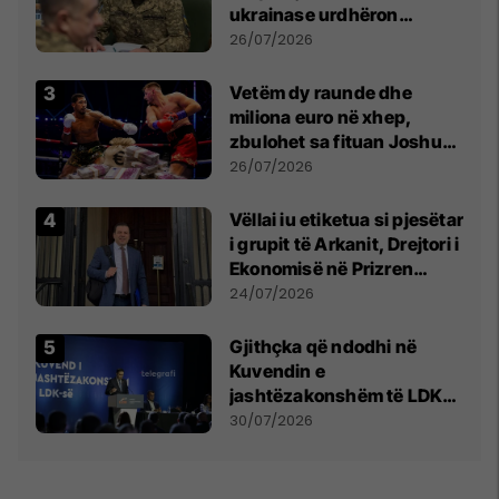
ukrainase urdhëron
kontroll të madh
26/07/2026
Vetëm dy raunde dhe
miliona euro në xhep,
zbulohet sa fituan Joshua
e Prenga
26/07/2026
Vëllai iu etiketua si pjesëtar
i grupit të Arkanit, Drejtori i
Ekonomisë në Prizren
mohon pretendimet
24/07/2026
Gjithçka që ndodhi në
Kuvendin e
jashtëzakonshëm të LDK-
së
30/07/2026