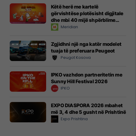
Këtë herë me kartelë
gërvishtëse plotësisht digjitale
dhe mbi 40 mijë shpërblime
instant!
Meridian
Zgjidhni një nga katër modelet
tuaja të preferuara Peugeot
Peugot Kosova
IPKO vazhdon partneritetin me
Sunny Hill Festival 2026
IPKO
EXPO DIASPORA 2026 mbahet
më 3, 4 dhe 5 gusht në Prishtinë
Expo Prishtina