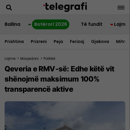
Ballina
Botërori 2026
Të fundit
Lajme
Prishtina
Prizreni
Peja
Ferizaj
Gjakova
Mitrov
Lajme
>
Maqedoni
>
Politikë
Qeveria e RMV-së: Edhe këtë vit
shënojmë maksimum 100%
transparencë aktive