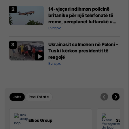
14-vjeçari ndihmon policinë
britanike për një telefonatë të
rreme, aeroplanët luftarakë u
ngritën në ajër për të
Evropa
interceptuar fluturaken e Qatar
Airways që po shkonte drejt
Ukrainasit sulmohen në Poloni -
Mançesterit
Tusk i kërkon presidentit të
reagojë
Evropa
Jobs
Real Estate
Elkos Group
Solac