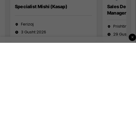
Specialist Mishi (Kasap)
Sales Devel
Manager
Ferizaj
Prishtinë
3 Gusht 2026
29 Gusht 2
×