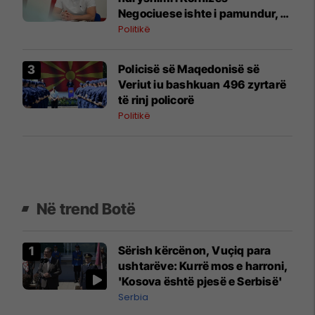
Negociuese ishte i pamundur,
por zgjodhi të luante me
Politikë
emocionet e njerëzve
Policisë së Maqedonisë së
Veriut iu bashkuan 496 zyrtarë
të rinj policorë
Politikë
Në trend Botë
Sërish kërcënon, Vuçiq para
ushtarëve: Kurrë mos e harroni,
'Kosova është pjesë e Serbisë'
Serbia