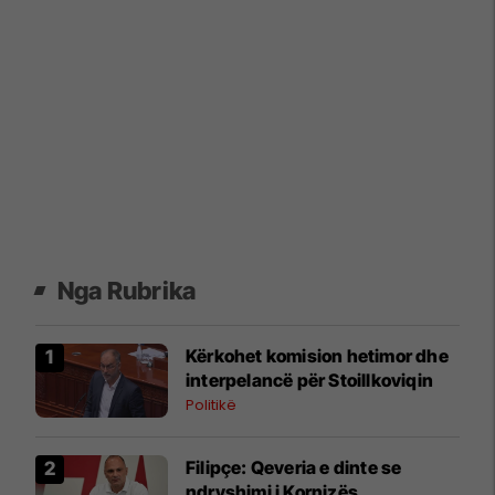
Nga Rubrika
Kërkohet komision hetimor dhe
interpelancë për Stoillkoviqin
Politikë
Filipçe: Qeveria e dinte se
ndryshimi i Kornizës