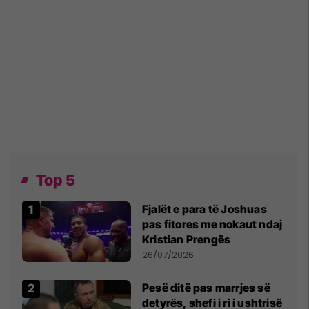
Top 5
Fjalët e para të Joshuas
pas fitores me nokaut ndaj
Kristian Prengës
26/07/2026
Pesë ditë pas marrjes së
detyrës, shefi i ri i ushtrisë