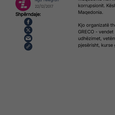
Nga
Telegrafi
korrupsionit. Kës
22/12/2017
Maqedonia.
Kjo organizatë th
GRECO - vendet pë
udhëzimet, vetëmt
pjesërisht, kurse