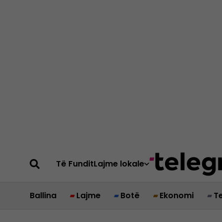
Të Fundit
Lajme lokale
Ballina
Lajme
Botë
Ekonomi
T