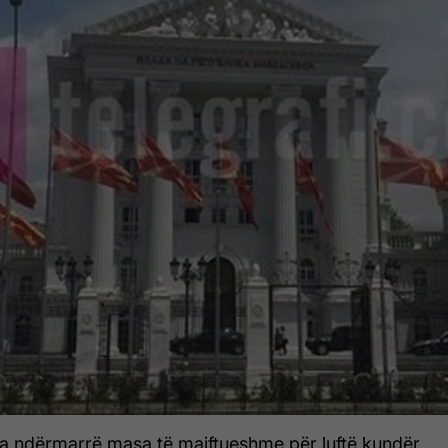
 ndërmarrë masa të majftueshme për luftë kundër