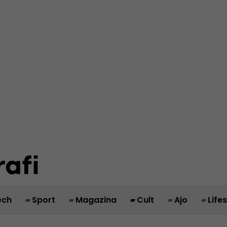
ech
Sport
Magazina
Cult
Ajo
Life