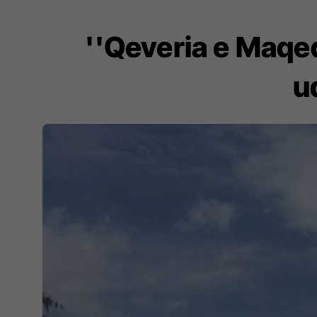
''Qeveria e Maqe
u