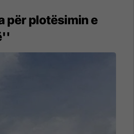
 për plotësimin e
''