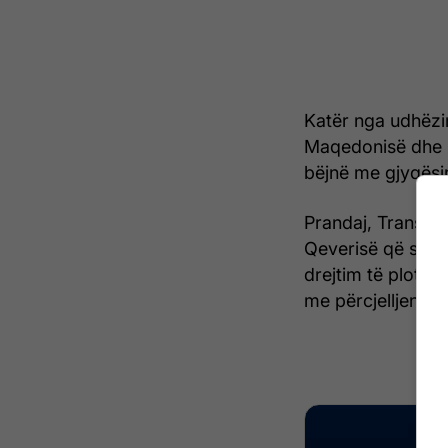
Katër nga udhëzi
Maqedonisë dhe k
bëjnë me gjyqësi
Prandaj, Transapr
Qeverisë që serio
drejtim të plotës
me përcjelljen e a