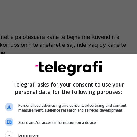
met e palotësuara kanë të bëjnë me Kuvendin e
orrupsionin te anëtarët e saj, ndërkaq dy kanë të
në.
ency International - Maqedonia i bën thirrje
zisht t'i marrin këto udhëzime dhe të punojnë në
Telegrafi asks for your consent to use your
imit të tyre, duke formuar një ekip që do të merret
personal data for the following purposes:
ktiviteteve për plotësimin e tyre.
/Telegrafi/
Personalised advertising and content, advertising and content
measurement, audience research and services development
Store and/or access information on a device
Learn more