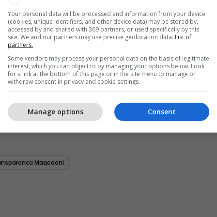
Your personal data will be processed and information from your device
(cookies, unique identifiers, and other device data) may be stored by,
accessed by and shared with 369 partners, or used specifically by this
site. We and our partners may use precise geolocation data.
List of
partners.
Some vendors may process your personal data on the basis of legitimate
interest, which you can object to by managing your options below. Look
for a link at the bottom of this page or in the site menu to manage or
withdraw consent in privacy and cookie settings.
Manage options
Consent