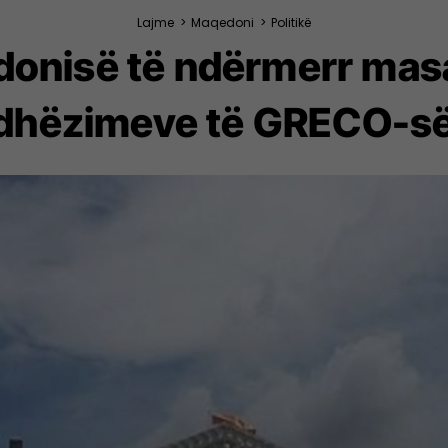
Lajme
>
Maqedoni
>
Politikë
donisë të ndërmerr masa
dhëzimeve të GRECO-së