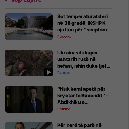
Sot temperaturat deri
në 38 gradë, IKSHPK
njofton për “simptomat
e nxehtësisë”
Kosovë
Ukrainasit i kapin
ushtarët rusë në
befasi, ishin duke fjetur
në strehimoret e
Evropa
kamufluara
“Nuk kemi apetit për
kryetar të Kuvendit” –
Abdixhiku e
konsideron si figurë
Politikë
ceremoniale
Për herë të parë në