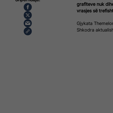
grafiteve nuk dih
vrasjes së trefish
Gjykata Themelor
Shkodra aktualish