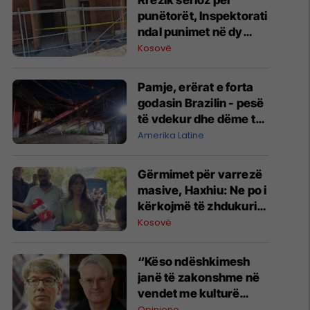
Rrezik serioz për
punëtorët, Inspektorati
ndal punimet në dy
kantiere në Podujevë e
Kosovë
Shtime
Pamje, erërat e forta
godasin Brazilin - pesë
të vdekur dhe dëme të
shumta materiale
Amerika Latine
Gërmimet për varrezë
masive, ​Haxhiu: Ne po i
kërkojmë të zhdukurit,
Vuçiq vazhdon t’i
Kosovë
mohojë krimet
“Këso ndëshkimesh
janë të zakonshme në
vendet me kulturë
politike autoritare” -
Opinione