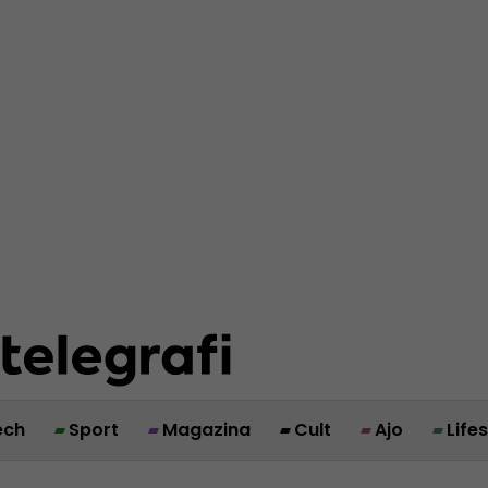
ech
Sport
Magazina
Cult
Ajo
Life