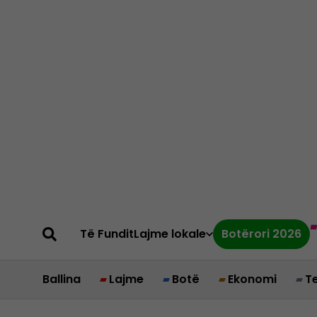
Të Fundit
Lajme lokale
Botërori 2026
Ballina
Lajme
Botë
Ekonomi
T