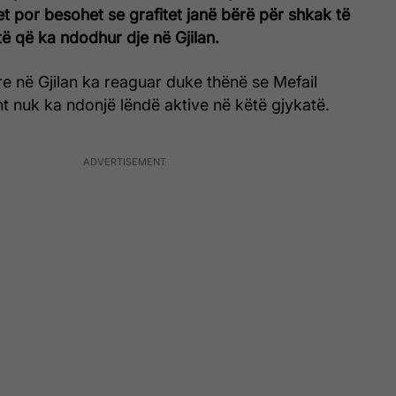
et por besohet se grafitet janë bërë për shkak të
të që ka ndodhur dje në Gjilan.
e në Gjilan ka reaguar duke thënë se Mefail
t nuk ka ndonjë lëndë aktive në këtë gjykatë.