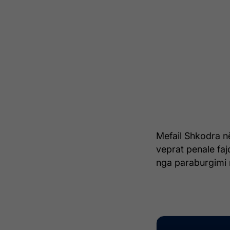
Mefail Shkodra n
veprat penale faj
nga paraburgimi n