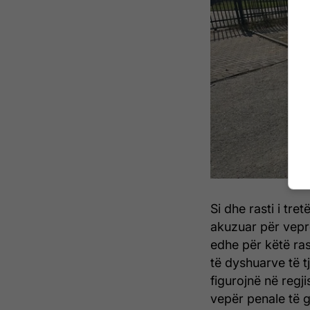
Si dhe rasti i tre
akuzuar për veprë
edhe për këtë ras
të dyshuarve të 
figurojnë në regj
vepër penale të 