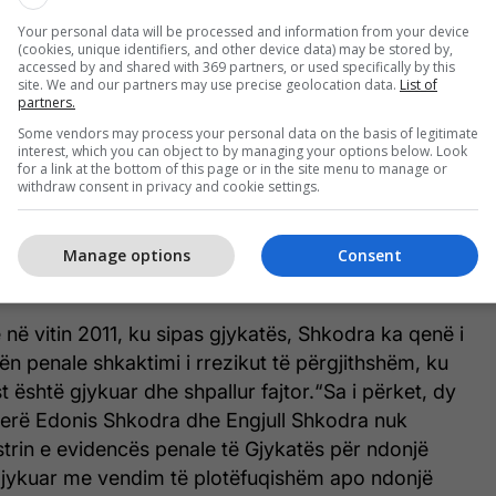
Your personal data will be processed and information from your device
(cookies, unique identifiers, and other device data) may be stored by,
accessed by and shared with 369 partners, or used specifically by this
site. We and our partners may use precise geolocation data.
List of
partners.
Some vendors may process your personal data on the basis of legitimate
interest, which you can object to by managing your options below. Look
for a link at the bottom of this page or in the site menu to manage or
withdraw consent in privacy and cookie settings.
Manage options
Consent
të në vitin 2011, ku sipas gjykatës, Shkodra ka qenë i
n penale shkaktimi i rrezikut të përgjithshëm, ku
t është gjykuar dhe shpallur fajtor.“Sa i përket, dy
tjerë Edonis Shkodra dhe Engjull Shkodra nuk
istrin e evidencës penale të Gjykatës për ndonjë
gjykuar me vendim të plotëfuqishëm apo ndonjë