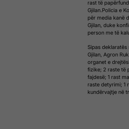
rast të papërfund
Gjilan.Policia e 
për media kanë dh
Gjilan, duke konf
person me të kal
Sipas deklaratës s
Gjilan, Agron Ruk
organet e drejtës
fizike; 2 raste të
fajdesë; 1 rast m
raste detyrimi; 1 
kundërvajtje në tr