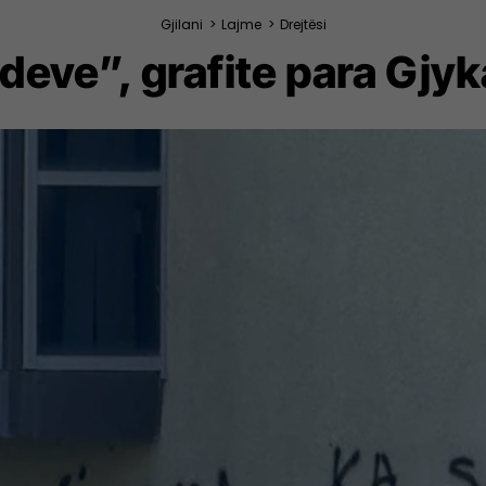
Gjilani
>
Lajme
>
Drejtësi
jdeve”, grafite para Gjyk