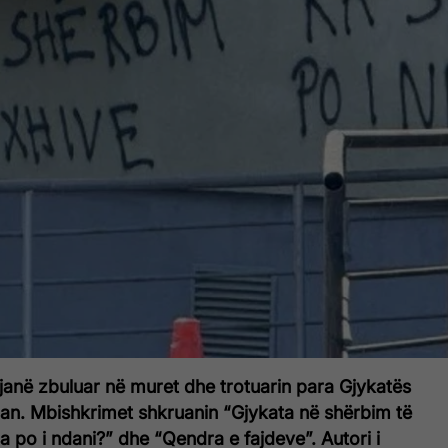
janë zbuluar në muret dhe trotuarin para Gjykatës
lan. Mbishkrimet shkruanin “Gjykata në shërbim të
sa po i ndani?” dhe “Qendra e fajdeve”. Autori i