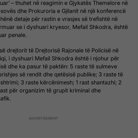
uar’ – thuhet në reagimin e Gjykatës Themelore në
Kosovës dhe Prokuroria e Gjilanit në një konferencë
ënë detaje për rastin e vrasjes së trefishtë në
irmuar se i dyshuari kryesor, Mefail Shkodra, është
uar penale.
ë drejtorit të Drejtorisë Rajonale të Policisë në
iqi, i dyshuari Mefail Shkodra është i njohur për
isë dhe ka pasur të paktën: 5 raste të sulmeve
 prishjes së rendit dhe qetësisë publike; 3 raste të
ashtrimi; 3 raste kërcënimesh; 1 rast shantazhi; 2
rast për organizim të grupit kriminal dhe
afik.