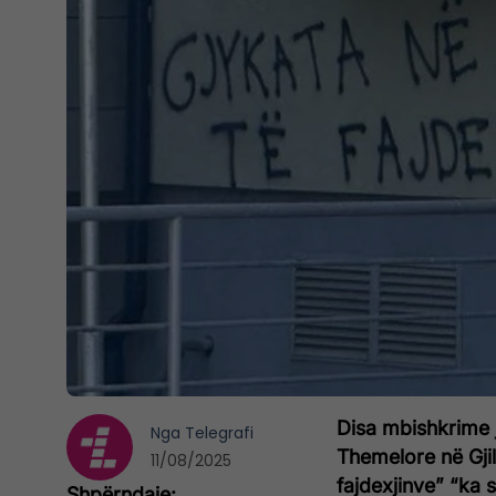
Disa mbishkrime 
Nga
Telegrafi
Themelore në Gji
11/08/2025
fajdexjinve” “ka 