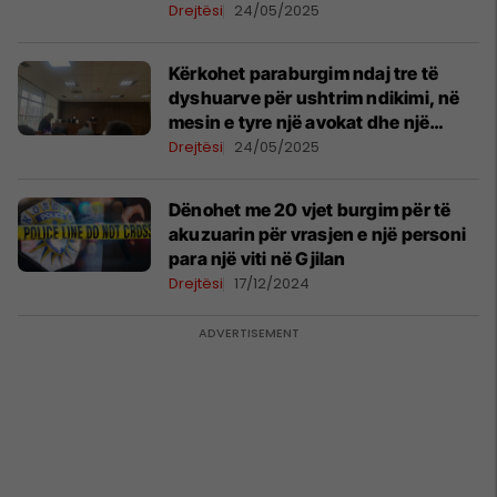
kanë ndikim te prokurori
Drejtësi
24/05/2025
Kërkohet paraburgim ndaj tre të
dyshuarve për ushtrim ndikimi, në
mesin e tyre një avokat dhe një
zyrtar i gjykatës
Drejtësi
24/05/2025
​Dënohet me 20 vjet burgim për të
akuzuarin për vrasjen e një personi
para një viti në Gjilan
Drejtësi
17/12/2024