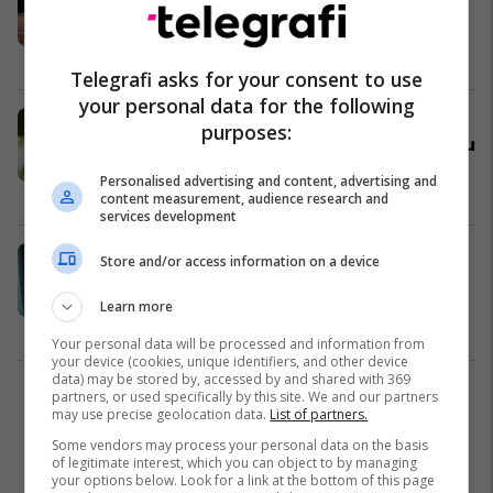
si shtetas të Kosovës – gjykata
shpall aktgjykim dënues ndaj tre të
akuzuarve
Drejtësi
14/02/2024
Telegrafi asks for your consent to use
your personal data for the following
Prokuroria e Gjilanit kërkon
purposes:
paraburgim për të dyshuarin që vrau
shokun e tij me thikë
Personalised advertising and content, advertising and
Drejtësi
18/12/2023
content measurement, audience research and
services development
Vodhën mbi 30 mijë euro në një
Store and/or access information on a device
market në Viti – u caktohet masa e
paraburgimit pesë të pandehurve
Learn more
Drejtësi
29/11/2023
Your personal data will be processed and information from
your device (cookies, unique identifiers, and other device
data) may be stored by, accessed by and shared with 369
partners, or used specifically by this site. We and our partners
1
may use precise geolocation data.
List of partners.
Some vendors may process your personal data on the basis
of legitimate interest, which you can object to by managing
your options below. Look for a link at the bottom of this page