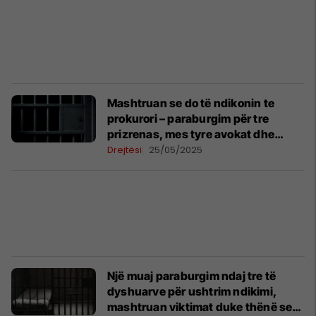
Mashtruan se do të ndikonin te
prokurori – paraburgim për tre
prizrenas, mes tyre avokat dhe
zyrtar gjyqësor
Drejtësi
25/05/2025
Një muaj paraburgim ndaj tre të
dyshuarve për ushtrim ndikimi,
mashtruan viktimat duke thënë se