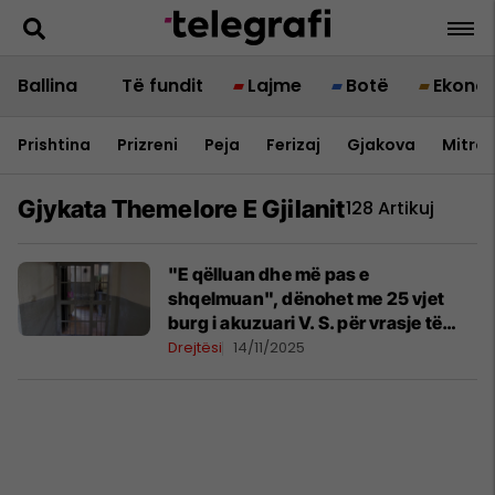
Ballina
Të fundit
Lajme
Botë
Ekono
Prishtina
Prizreni
Peja
Ferizaj
Gjakova
Mitrov
Gjykata Themelore E Gjilanit
128 Artikuj
"E qëlluan dhe më pas e
shqelmuan", dënohet me 25 vjet
burg i akuzuari V. S. për vrasje të
rëndë në Gjilan
Drejtësi
14/11/2025