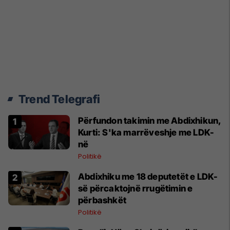
Trend Telegrafi
Përfundon takimin me Abdixhikun,
Kurti: S'ka marrëveshje me LDK-
në
Politikë
Abdixhiku me 18 deputetët e LDK-
së përcaktojnë rrugëtimin e
përbashkët
Politikë