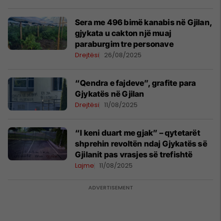
Sera me 496 bimë kanabis në Gjilan,
gjykata u cakton një muaj
paraburgim tre personave
Drejtësi
26/08/2025
​“Qendra e fajdeve”, grafite para
Gjykatës në Gjilan
Drejtësi
11/08/2025
“I keni duart me gjak” – qytetarët
shprehin revoltën ndaj Gjykatës së
Gjilanit pas vrasjes së trefishtë
Lajme
11/08/2025