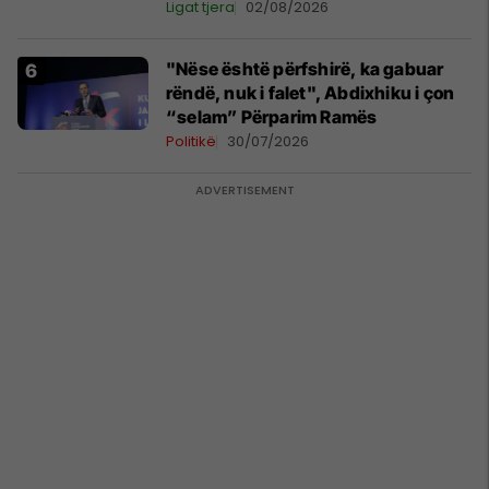
Ligat tjera
02/08/2026
"Nëse është përfshirë, ka gabuar
rëndë, nuk i falet", Abdixhiku i çon
“selam” Përparim Ramës
Politikë
30/07/2026