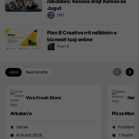
robotikës: Kosova drejt Koresë së
Jugut
UBT
Plan B Creative rrit ndikimin e
biznesit tuaj online
Plan B
Jobs
Real Estate
Viva Fresh Store
Hebs
Arkatar/e
Pizza Man
Xërxë
Prishtinë
8 Gusht 2026
7 Gusht 2