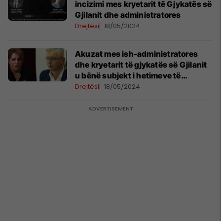
incizimi mes kryetarit të Gjykatës së
Gjilanit dhe administratores
Drejtësi
18/05/2024
Akuzat mes ish-administratores
dhe kryetarit të gjykatës së Gjilanit
u bënë subjekt i hetimeve të
Prokurorisë Specilale
Drejtësi
18/05/2024