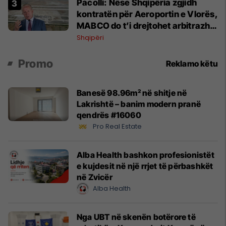
Pacolli: Nëse Shqipëria zgjidh
kontratën për Aeroportin e Vlorës,
MABCO do t’i drejtohet arbitrazhit
ndërkombëtar
Shqipëri
Promo
Reklamo këtu
Banesë 98.96m² në shitje në
Lakrishtë – banim modern pranë
qendrës #16060
Pro Real Estate
Alba Health bashkon profesionistët
e kujdesit në një rrjet të përbashkët
në Zvicër
Alba Health
Nga UBT në skenën botërore të