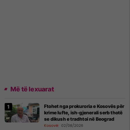
Më të lexuarat
Ftohet nga prokuroria e Kosovës për
krime lufte, ish-gjenerali serb thotë
se dikush e tradhtoi në Beograd
Kosovë
02/08/2026