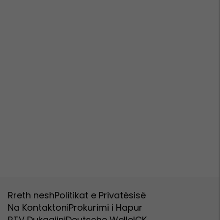
Rreth nesh
Politikat e Privatësisë
Na Kontaktoni
Prokurimi i Hapur
RTV Dukagjini
Deutsche Welle
ICK