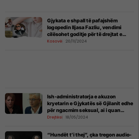
Gjykata e shpall të pafajshëm
logopedin Iljasa Fazliu, vendimi
cilësohet goditje për të drejtat e
fëmijëve
Kosovë
20/11/2024
Ish-administratorja e akuzon
kryetarin e Gjykatës së Gjilanit edhe
për ngacmim seksual, ai i quan
çmenduri shpifjesh
Drejtësi
18/05/2024
“Hundët t’i thej”, çka tregon audio-