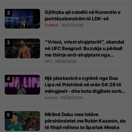
Gjithçka që ndodhi në Kuvendin e
jashtëzakonshëm të LDK-së
Politikë
30/07/2026
“Vrisni, vrisni shqiptarët”, skandal
në UFC Beograd: Buzukja u përball
me thirrje anti-shqiptare nga
tribunat
UFC
01/08/2026
Një pleskavicë e ngrënë nga Dua
Lipa në Prishtinë në orën 04:28 të
mëngjesit - dhe bota digjitale serbe
shpall gjendjen e luftës
Serbia
03/08/2026
Mirlind Daku mes lotëve
përshëndetet me Rubin Kazanin, do
të fitojë miliona te Spartak Moska