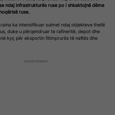
e ndaj infrastrukturës ruse po i shkaktojnë dëme
oqërisë ruse.
kraina ka intensifikuar sulmet ndaj objekteve thellë
 rus, duke u përqendruar te rafineritë, depot dhe
janë kyç për eksportin fitimprurës të naftës dhe