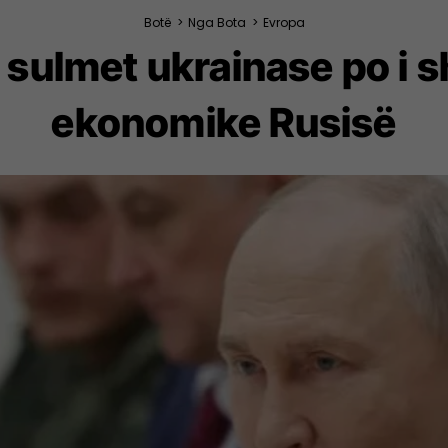
Botë
>
Nga Bota
>
Evropa
 sulmet ukrainase po i
ekonomike Rusisë