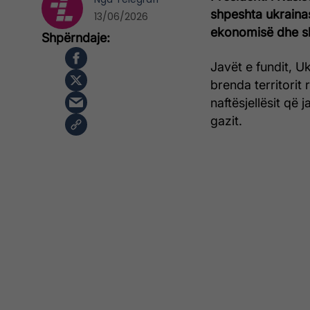
shpeshta ukrainas
13/06/2026
ekonomisë dhe sh
Javët e fundit, U
brenda territorit
naftësjellësit që 
gazit.