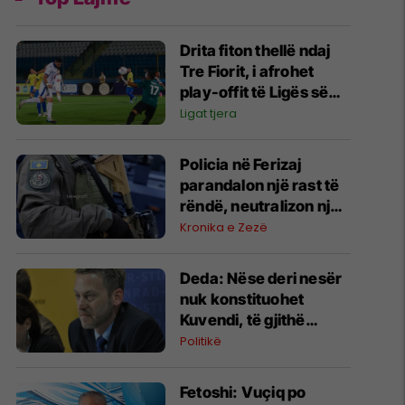
Drita fiton thellë ndaj
Tre Fiorit, i afrohet
play-offit të Ligës së
Konferencës
Ligat tjera
Policia në Ferizaj
parandalon një rast të
rëndë, neutralizon një
31-vjeçar me armë
Kronika e Zezë
zjarri në Parkun e Lirisë
Deda: Nëse deri nesër
nuk konstituohet
Kuvendi, të gjithë
deputetët do të bëjnë
Politikë
shkelje të rëndë
kushtetuese
Fetoshi: Vuçiq po