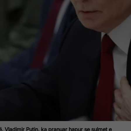
së, Vladimir Putin, ka pranuar hapur se sulmet e