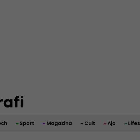
ech
Sport
Magazina
Cult
Ajo
Life