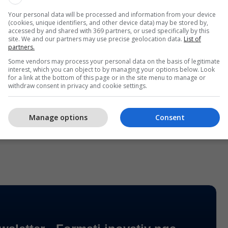
i shpejt. Këto sulme nuk do të arrijnë ta përçajnë
oi diktatori rus.
Your personal data will be processed and information from your device
(cookies, unique identifiers, and other device data) may be stored by,
accessed by and shared with 369 partners, or used specifically by this
site. We and our partners may use precise geolocation data.
List of
e, lideri rus njoftoi sulme edhe më të fuqishme ndaj
partners.
krainase për t’i “larguar ata nga sulmet ndaj
Some vendors may process your personal data on the basis of legitimate
 si dhe kërkoi përmirësimin urgjent të sistemit rus të
interest, which you can object to by managing your options below. Look
for a link at the bottom of this page or in the site menu to manage or
ajrore.
withdraw consent in privacy and cookie settings.
hedhur poshtë sërish mundësinë e zhvillimit të
Manage options
Consent
ejtpërdrejta të paqes me presidentin ukrainas,
sky.
/Telegrafi/