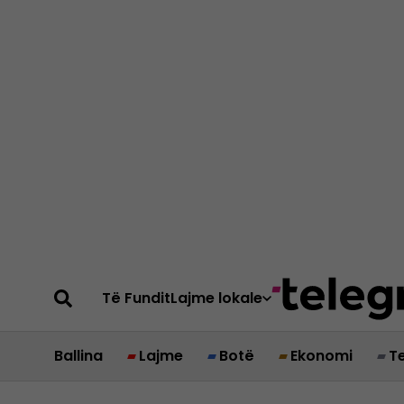
Të Fundit
Lajme lokale
Ballina
Lajme
Botë
Ekonomi
T