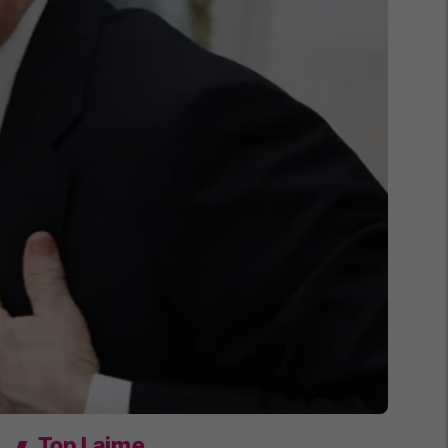
Top Lajme