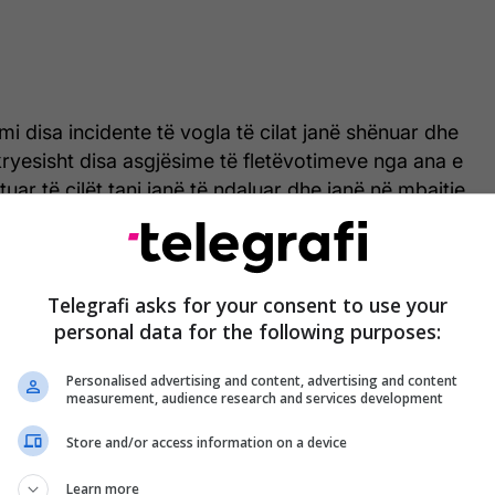
mi disa incidente të vogla të cilat janë shënuar dhe
kryesisht disa asgjësime të fletëvotimeve nga ana e
uar të cilët tani janë të ndaluar dhe janë në mbajtje.
i edhe disa incidente të vogla që kanë qenë të
 hetuesit dhe prokurorit nuk kanë rezultuar se ka
ë vepre penale”, ka deklaruar ajo.
Telegrafi asks for your consent to use your
personal data for the following purposes:
se janë raportuar edhe disa incidente të tjera, por
 nga hetuesit dhe prokurorët nuk është konstatuar
Personalised advertising and content, advertising and content
 elemente të veprës penale.
measurement, audience research and services development
th 100 prokurorë janë angazhuar për monitorimin e
Store and/or access information on a device
r, duke theksuar se ky numër është pjesë e
Learn more