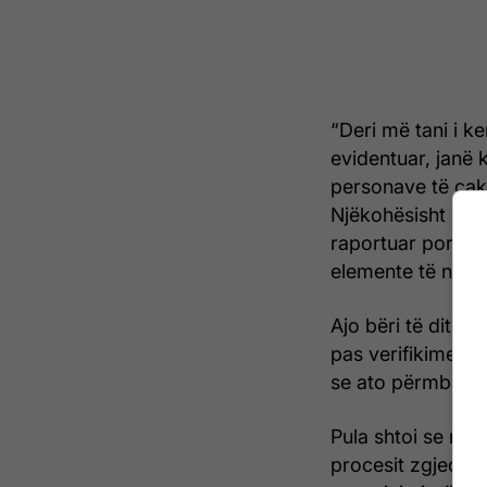
“Deri më tani i ke
evidentuar, janë 
personave të cakt
Njëkohësisht kem
raportuar por nga
elemente të ndonj
Ajo bëri të ditur 
pas verifikimeve
se ato përmbajnë
Pula shtoi se rre
procesit zgjedho