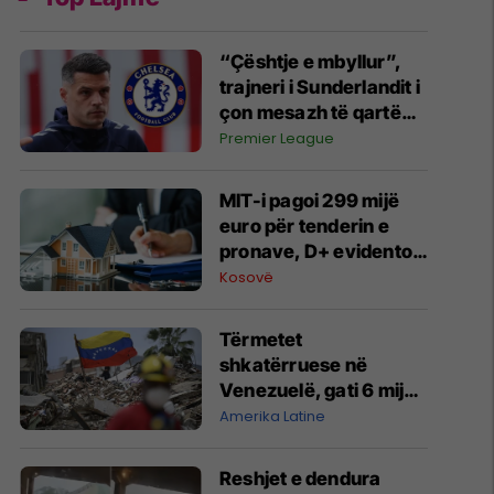
“Çështje e mbyllur”,
trajneri i Sunderlandit i
çon mesazh të qartë
Chelseas për Granit
Premier League
Xhakën
MIT-i pagoi 299 mijë
euro për tenderin e
pronave, D+ evidenton
shkelje procedurale
Kosovë
Tërmetet
shkatërruese në
Venezuelë, gati 6 mijë
viktima - dëmet arrijnë
Amerika Latine
në 19,6 miliardë dollarë
Reshjet e dendura