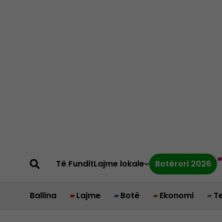
Të Fundit
Lajme lokale
Botërori 2026
Ballina
Lajme
Botë
Ekonomi
T