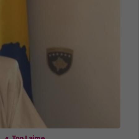
Top Lajme