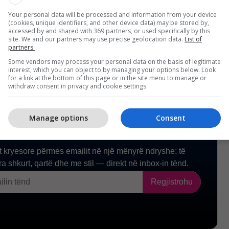
akonshëm dhe nuk lidhet me ndonjë situatë të
Your personal data will be processed and information from your device
(cookies, unique identifiers, and other device data) may be stored by,
accessed by and shared with 369 partners, or used specifically by this
site. We and our partners may use precise geolocation data.
List of
partners.
Some vendors may process your personal data on the basis of legitimate
interest, which you can object to by managing your options below. Look
for a link at the bottom of this page or in the site menu to manage or
withdraw consent in privacy and cookie settings.
Manage options
Consent