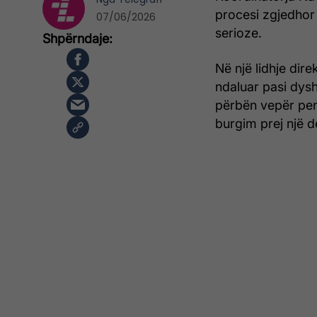
procesi zgjedhor 
07/06/2026
serioze.
Në një lidhje dir
ndaluar pasi dys
përbën vepër pen
burgim prej një de