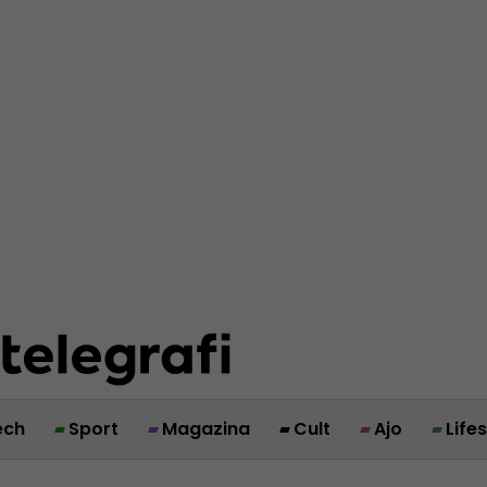
ech
Sport
Magazina
Cult
Ajo
Life