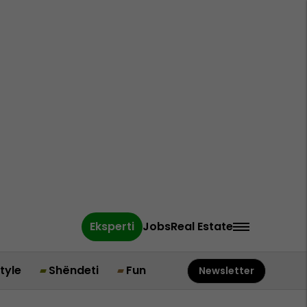
Eksperti
Jobs
Real Estate
style
Shëndeti
Fun
Newsletter