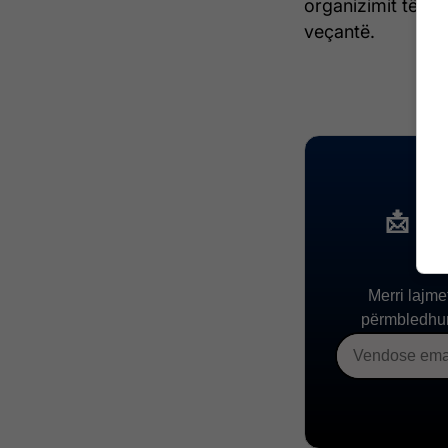
organizimit të z
veçantë.