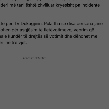
deri më tani është zhvilluar kryesisht pa incidente
ekte për TV Dukagjinin, Pula tha se disa persona janë
hohen për asgjësim të fletëvotimeve, veprim që
ale kundër të drejtës së votimit dhe dënohet me
ri në tre vjet.