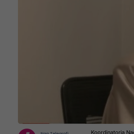
Koordinatorja Nac
Nga
Telegrafi