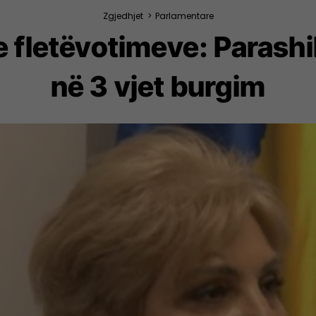
Zgjedhjet
>
Parlamentare
e fletëvotimeve: Parashi
në 3 vjet burgim