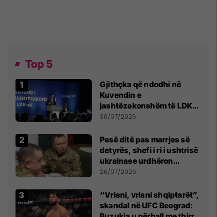
Top 5
Gjithçka që ndodhi në
Kuvendin e
jashtëzakonshëm të LDK-
së
30/07/2026
Pesë ditë pas marrjes së
detyrës, shefi i ri i ushtrisë
ukrainase urdhëron
kontroll të madh
26/07/2026
“Vrisni, vrisni shqiptarët”,
skandal në UFC Beograd:
Buzukja u përball me thirrje