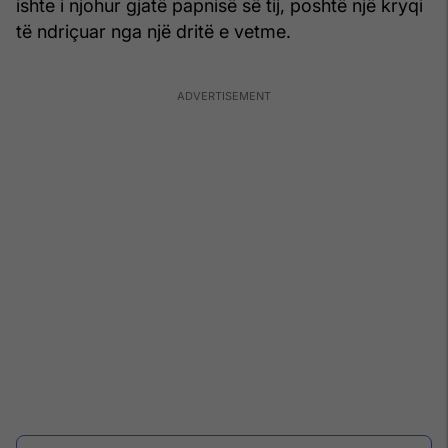
ishte i njohur gjatë papnisë së tij, poshtë një kryqi
të ndriçuar nga një dritë e vetme.