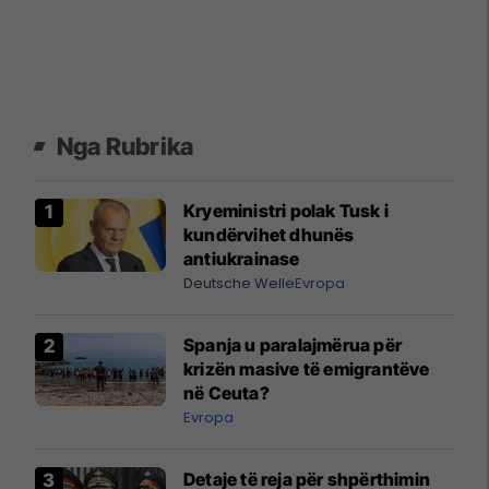
Nga Rubrika
Kryeministri polak Tusk i
kundërvihet dhunës
antiukrainase
Deutsche Welle
Evropa
Spanja u paralajmërua për
krizën masive të emigrantëve
në Ceuta?
Evropa
Detaje të reja për shpërthimin