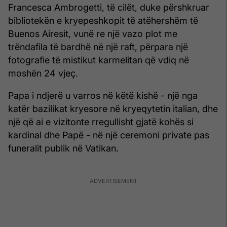
Francesca Ambrogetti, të cilët, duke përshkruar
bibliotekën e kryepeshkopit të atëhershëm të
Buenos Airesit, vunë re një vazo plot me
trëndafila të bardhë në një raft, përpara një
fotografie të mistikut karmelitan që vdiq në
moshën 24 vjeç.
Papa i ndjerë u varros në këtë kishë - një nga
katër bazilikat kryesore në kryeqytetin italian, dhe
një që ai e vizitonte rregullisht gjatë kohës si
kardinal dhe Papë - në një ceremoni private pas
funeralit publik në Vatikan.