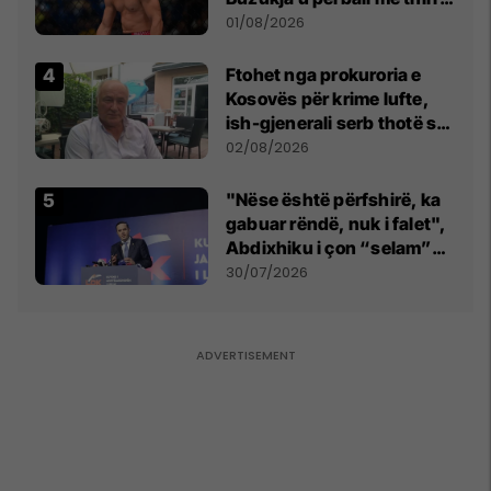
anti-shqiptare nga
01/08/2026
tribunat
Ftohet nga prokuroria e
Kosovës për krime lufte,
ish-gjenerali serb thotë se
dikush e tradhtoi në
02/08/2026
Beograd
"Nëse është përfshirë, ka
gabuar rëndë, nuk i falet",
Abdixhiku i çon “selam”
Përparim Ramës
30/07/2026