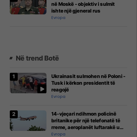
në Moskë - objektiv i sulmit
ishte një gjeneral rus
Evropa
Në trend Botë
Ukrainasit sulmohen në Poloni -
Tusk i kërkon presidentit të
reagojë
Evropa
14-vjeçari ndihmon policinë
britanike për një telefonatë të
rreme, aeroplanët luftarakë u
ngritën në ajër për të
Evropa