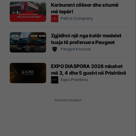
Karburant cilësor dhe shumë
më tepër!
Petrol Company
Zgjidhni një nga katër modelet
tuaja të preferuara Peugeot
Peugot Kosova
EXPO DIASPORA 2026 mbahet
më 3, 4 dhe 5 gusht në Prishtinë
Expo Prishtina