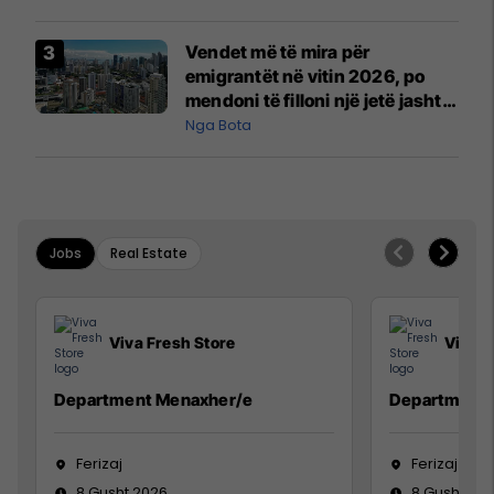
interceptuar fluturaken e Qatar
Airways që po shkonte drejt
Vendet më të mira për
Mançesterit
emigrantët në vitin 2026, po
mendoni të filloni një jetë jashtë
vendit?
Nga Bota
Jobs
Real Estate
Viva Fresh Store
Viva F
Department Menaxher/e
Department 
Ferizaj
Ferizaj
8 Gusht 2026
8 Gusht 20