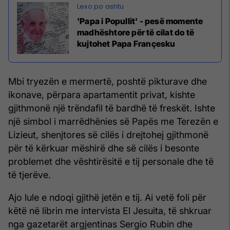
'Papa i Popullit' - pesë momente
madhështore për të cilat do të
kujtohet Papa Françesku
Mbi tryezën e mermertë, poshtë pikturave dhe
ikonave, përpara apartamentit privat, kishte
gjithmonë një trëndafil të bardhë të freskët. Ishte
një simbol i marrëdhënies së Papës me Terezën e
Lizieut, shenjtores së cilës i drejtohej gjithmonë
për të kërkuar mëshirë dhe së cilës i besonte
problemet dhe vështirësitë e tij personale dhe të
të tjerëve.
Ajo lule e ndoqi gjithë jetën e tij. Ai vetë foli për
këtë në librin me intervista El Jesuita, të shkruar
nga gazetarët argjentinas Sergio Rubin dhe