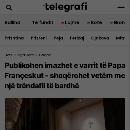
Ballina
Të fundit
Lajme
Botë
Ekono
Prishtina
Prizreni
Peja
Ferizaj
Gjakova
Mitrov
Botë
>
Nga Bota
>
Evropa
Publikohen imazhet e varrit të Papa
Françeskut - shoqërohet vetëm me
një trëndafil të bardhë