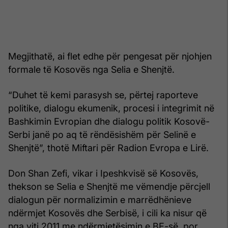
Megjithatë, ai flet edhe për pengesat për njohjen
formale të Kosovës nga Selia e Shenjtë.
“Duhet të kemi parasysh se, përtej raporteve
politike, dialogu ekumenik, procesi i integrimit në
Bashkimin Evropian dhe dialogu politik Kosovë-
Serbi janë po aq të rëndësishëm për Selinë e
Shenjtë”, thotë Miftari për Radion Evropa e Lirë.
Don Shan Zefi, vikar i Ipeshkvisë së Kosovës,
thekson se Selia e Shenjtë me vëmendje përcjell
dialogun për normalizimin e marrëdhënieve
ndërmjet Kosovës dhe Serbisë, i cili ka nisur që
nga viti 2011 me ndërmjetësimin e BE-së, por