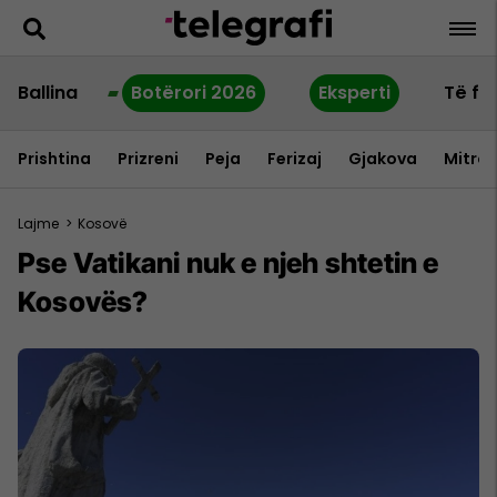
Ballina
Botërori 2026
Eksperti
Të fu
Prishtina
Prizreni
Peja
Ferizaj
Gjakova
Mitrov
Lajme
>
Kosovë
Pse Vatikani nuk e njeh shtetin e
Kosovës?