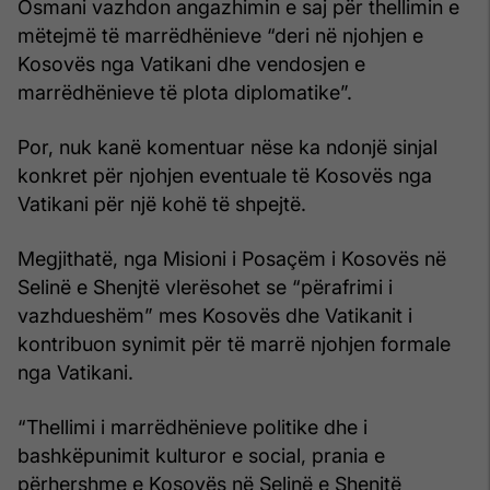
Osmani vazhdon angazhimin e saj për thellimin e
mëtejmë të marrëdhënieve “deri në njohjen e
Kosovës nga Vatikani dhe vendosjen e
marrëdhënieve të plota diplomatike”.
Por, nuk kanë komentuar nëse ka ndonjë sinjal
konkret për njohjen eventuale të Kosovës nga
Vatikani për një kohë të shpejtë.
Megjithatë, nga Misioni i Posaçëm i Kosovës në
Selinë e Shenjtë vlerësohet se “përafrimi i
vazhdueshëm” mes Kosovës dhe Vatikanit i
kontribuon synimit për të marrë njohjen formale
nga Vatikani.
“Thellimi i marrëdhënieve politike dhe i
bashkëpunimit kulturor e social, prania e
përhershme e Kosovës në Selinë e Shenjtë