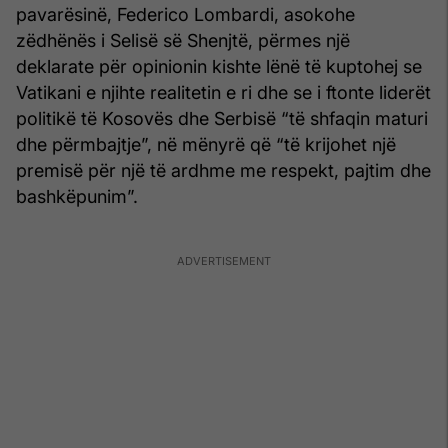
pavarësinë, Federico Lombardi, asokohe
zëdhënës i Selisë së Shenjtë, përmes një
deklarate për opinionin kishte lënë të kuptohej se
Vatikani e njihte realitetin e ri dhe se i ftonte liderët
politikë të Kosovës dhe Serbisë “të shfaqin maturi
dhe përmbajtje”, në mënyrë që “të krijohet një
premisë për një të ardhme me respekt, pajtim dhe
bashkëpunim”.