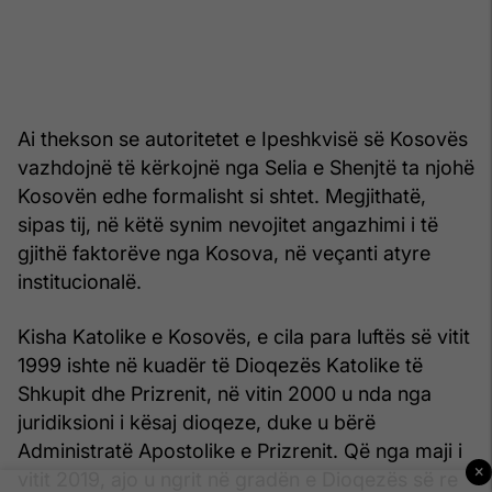
Ai thekson se autoritetet e Ipeshkvisë së Kosovës
vazhdojnë të kërkojnë nga Selia e Shenjtë ta njohë
Kosovën edhe formalisht si shtet. Megjithatë,
sipas tij, në këtë synim nevojitet angazhimi i të
gjithë faktorëve nga Kosova, në veçanti atyre
institucionalë.
Kisha Katolike e Kosovës, e cila para luftës së vitit
1999 ishte në kuadër të Dioqezës Katolike të
Shkupit dhe Prizrenit, në vitin 2000 u nda nga
juridiksioni i kësaj dioqeze, duke u bërë
Administratë Apostolike e Prizrenit. Që nga maji i
×
vitit 2019, ajo u ngrit në gradën e Dioqezës së re