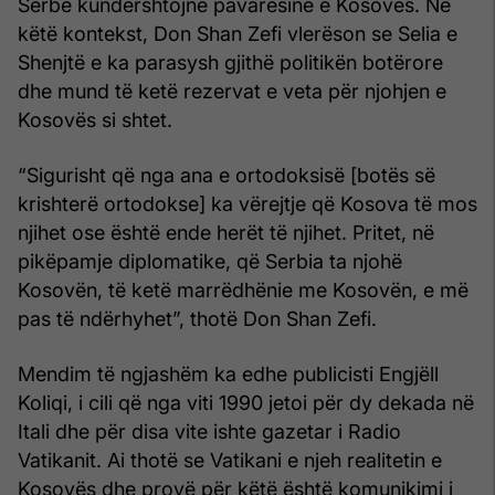
Serbe kundërshtojnë pavarësinë e Kosovës. Në
këtë kontekst, Don Shan Zefi vlerëson se Selia e
Shenjtë e ka parasysh gjithë politikën botërore
dhe mund të ketë rezervat e veta për njohjen e
Kosovës si shtet.
“Sigurisht që nga ana e ortodoksisë [botës së
krishterë ortodokse] ka vërejtje që Kosova të mos
njihet ose është ende herët të njihet. Pritet, në
pikëpamje diplomatike, që Serbia ta njohë
Kosovën, të ketë marrëdhënie me Kosovën, e më
pas të ndërhyhet”, thotë Don Shan Zefi.
Mendim të ngjashëm ka edhe publicisti Engjëll
Koliqi, i cili që nga viti 1990 jetoi për dy dekada në
Itali dhe për disa vite ishte gazetar i Radio
Vatikanit. Ai thotë se Vatikani e njeh realitetin e
Kosovës dhe provë për këtë është komunikimi i