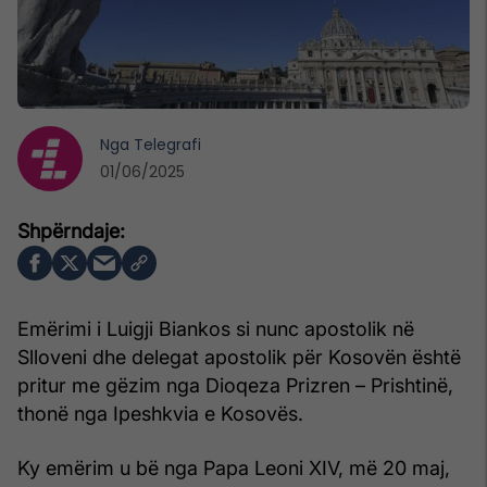
Nga
Telegrafi
01/06/2025
Emërimi i Luigji Biankos si nunc apostolik në
Slloveni dhe delegat apostolik për Kosovën është
pritur me gëzim nga Dioqeza Prizren – Prishtinë,
thonë nga Ipeshkvia e Kosovës.
Ky emërim u bë nga Papa Leoni XIV, më 20 maj,