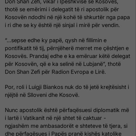
Don Shan Zefi, vikar i Ipeshkvisë së Kosovës,
thotë se emërimi i delegatit të ri apostolik për
Kosovën ndodhi në një kohë të shkurtër nga papa
i ri dhe se ky është një sinjal i mirë për vendin.
“...sepse edhe ky papë, qysh në fillimin e
pontifikatit të tij, përnjëherë merret me çështjen e
Kosovës. Prandaj edhe e ka emëruar këtë delegat
për Kosovën, që e ka selinë në Lubjanë”, thotë
Don Shan Zefi për Radion Evropa e Lirë.
Por, roli i Luigji Biankos nuk do të jetë krejtësisht i
njëjtë në Slloveni dhe Kosovë.
Nunc apostolik është përfaqësuesi diplomatik më
i lartë i Vatikanit në një shtet të caktuar -
ngjashëm me ambasadorët e shteteve të tjera, si
dhe përfaqësues i Papës pranë kishës katolike