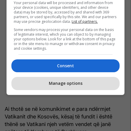
Your personal data will be processed and information from
your device (cookies, unique identifiers, and other device
data) may be stored by, accessed by and shared with 369
partners, or used specifically by this site. We and our partners
may use precise geolocation data.
List of partners.
Some vendors may process your personal data on the basis
of legitimate interest, which you can object to by managing
your options below. Look for a link at the bottom of this page
or in the site menu to manage or withdraw consent in privacy
and cookie settings.
Consent
Manage options
Ai thotë se në komunikimet e para ndërmjet
Vatikanit dhe Kosovës, kësaj të fundit i është
thënë se Vatikani njeh vetëm vendet që janë