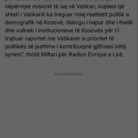
nëpërmjet misionit të saj në Vatikan, kujdesi që
shteti i Vatikanit ka treguar ndaj realitetit politik e
demografik në Kosovë, dialogu i hapur dhe i thellë
dhe vullneti i institucioneve të Kosovës për t’i
trajtuar raportet me Vatikanin si prioritet të
politikës së jashtme i kontribuojnë gjithsesi këtij
synimi”, thotë Miftari për Radion Evropa e Lirë.