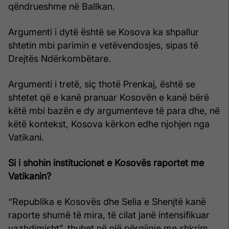
qëndrueshme në Ballkan.
Argumenti i dytë është se Kosova ka shpallur
shtetin mbi parimin e vetëvendosjes, sipas të
Drejtës Ndërkombëtare.
Argumenti i tretë, siç thotë Prenkaj, është se
shtetet që e kanë pranuar Kosovën e kanë bërë
këtë mbi bazën e dy argumenteve të para dhe, në
këtë kontekst, Kosova kërkon edhe njohjen nga
Vatikani.
Si i shohin institucionet e Kosovës raportet me
Vatikanin?
“Republika e Kosovës dhe Selia e Shenjtë kanë
raporte shumë të mira, të cilat janë intensifikuar
vazhdimisht”, thuhet në një përgjigje me shkrim