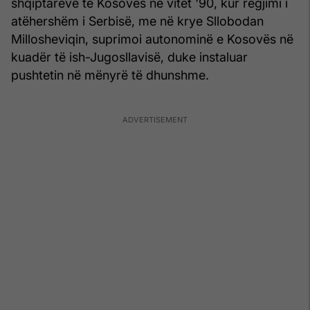
shqiptarëve të Kosovës në vitet '90, kur regjimi i
atëhershëm i Serbisë, me në krye Sllobodan
Millosheviqin, suprimoi autonominë e Kosovës në
kuadër të ish-Jugosllavisë, duke instaluar
pushtetin në mënyrë të dhunshme.