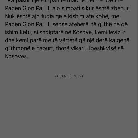
“Ka pasur një simpati të madhe për ne. Që me
Papën Gjon Pali II, ajo simpati sikur është zbehur.
Nuk është ajo fuqia që e kishim atë kohë, me
Papën Gjon Pali II, sepse atëherë, të gjithë ne që
ishim këtu, si shqiptarë në Kosovë, kemi lëvizur
dhe kemi parë me të vërtetë që një derë ka qenë
gjithmonë e hapur”, thotë vikari i Ipeshkvisë së
Kosovës.