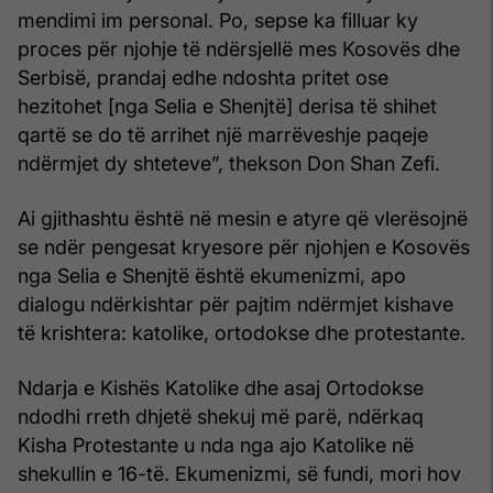
mendimi im personal. Po, sepse ka filluar ky
proces për njohje të ndërsjellë mes Kosovës dhe
Serbisë, prandaj edhe ndoshta pritet ose
hezitohet [nga Selia e Shenjtë] derisa të shihet
qartë se do të arrihet një marrëveshje paqeje
ndërmjet dy shteteve”, thekson Don Shan Zefi.
Ai gjithashtu është në mesin e atyre që vlerësojnë
se ndër pengesat kryesore për njohjen e Kosovës
nga Selia e Shenjtë është ekumenizmi, apo
dialogu ndërkishtar për pajtim ndërmjet kishave
të krishtera: katolike, ortodokse dhe protestante.
Ndarja e Kishës Katolike dhe asaj Ortodokse
ndodhi rreth dhjetë shekuj më parë, ndërkaq
Kisha Protestante u nda nga ajo Katolike në
shekullin e 16-të. Ekumenizmi, së fundi, mori hov