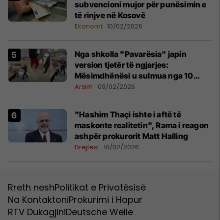
subvencioni mujor për punësimin e
të rinjve në Kosovë
Ekonomi
10/02/2026
Nga shkolla "Pavarësia" japin
version tjetër të ngjarjes:
Mësimdhënësi u sulmua nga 10
nxënës, reagoi në vetëmbrojtje
Arsim
09/02/2026
"Hashim Thaçi ishte i aftë të
maskonte realitetin", Rama i reagon
ashpër prokurorit Matt Halling
Drejtësi
10/02/2026
Rreth nesh
Politikat e Privatësisë
Na Kontaktoni
Prokurimi i Hapur
RTV Dukagjini
Deutsche Welle