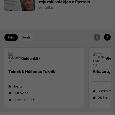
reja mbi vdekjen e Epstein
Amerika
Jobs
Deals
GoldenMix
Viva 
Teknik & Ndihmës Teknik
Arkatare, Se
Tjera
Shërbime 
Mitrovicë
28 Shkurt
12 Mars 2026