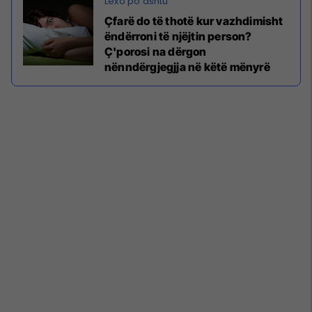
Çfarë do të thotë kur vazhdimisht
ëndërroni të njëjtin person?
Ç'porosi na dërgon
nënndërgjegjja në këtë mënyrë