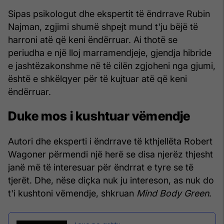
Sipas psikologut dhe ekspertit të ëndrrave Rubin
Najman, zgjimi shumë shpejt mund t'ju bëjë të
harroni atë që keni ëndërruar. Ai thotë se
periudha e një lloj marramendjeje, gjendja hibride
e jashtëzakonshme në të cilën zgjoheni nga gjumi,
është e shkëlqyer për të kujtuar atë që keni
ëndërruar.
Duke mos i kushtuar vëmendje
Autori dhe eksperti i ëndrrave të kthjellëta Robert
Wagoner përmendi një herë se disa njerëz thjesht
janë më të interesuar për ëndrrat e tyre se të
tjerët. Dhe, nëse diçka nuk ju intereson, as nuk do
t'i kushtoni vëmendje, shkruan
Mind Body Green
.