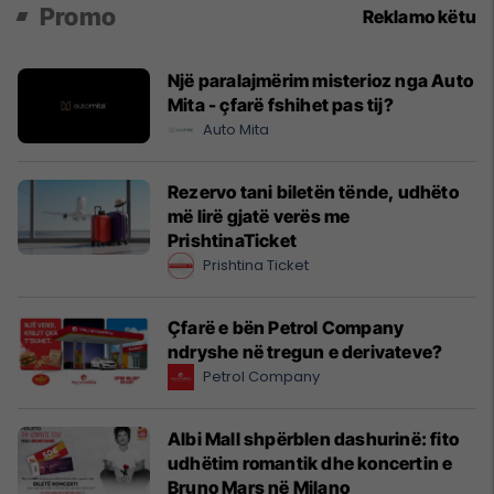
Promo
Reklamo këtu
Një paralajmërim misterioz nga Auto
Mita - çfarë fshihet pas tij?
Auto Mita
Rezervo tani biletën tënde, udhëto
më lirë gjatë verës me
PrishtinaTicket
Prishtina Ticket
Çfarë e bën Petrol Company
ndryshe në tregun e derivateve?
Petrol Company
Albi Mall shpërblen dashurinë: fito
udhëtim romantik dhe koncertin e
Bruno Mars në Milano