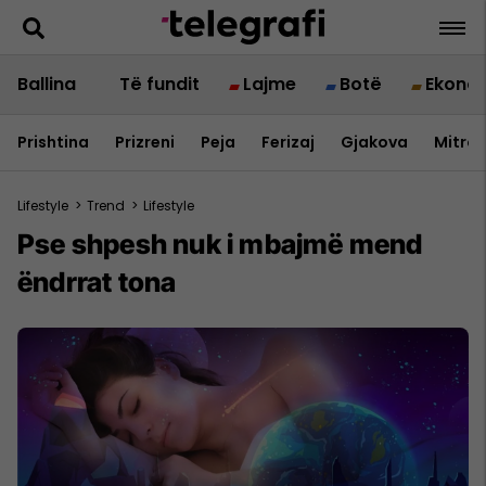
Ballina
Të fundit
Lajme
Botë
Ekono
Prishtina
Prizreni
Peja
Ferizaj
Gjakova
Mitrov
Lifestyle
>
Trend
>
Lifestyle
Pse shpesh nuk i mbajmë mend
ëndrrat tona