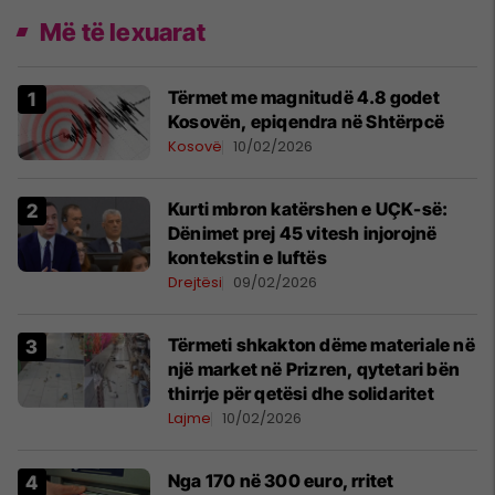
Më të lexuarat
Tërmet me magnitudë 4.8 godet
Kosovën, epiqendra në Shtërpcë
Kosovë
10/02/2026
Kurti mbron katërshen e UÇK-së:
Dënimet prej 45 vitesh injorojnë
kontekstin e luftës
Drejtësi
09/02/2026
Tërmeti shkakton dëme materiale në
një market në Prizren, qytetari bën
thirrje për qetësi dhe solidaritet
Lajme
10/02/2026
Nga 170 në 300 euro, rritet