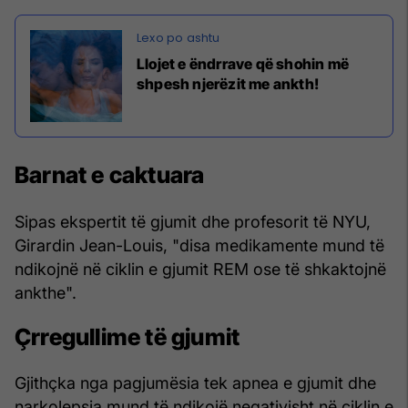
Llojet e ëndrrave që shohin më
shpesh njerëzit me ankth!
Barnat e caktuara
Sipas ekspertit të gjumit dhe profesorit të NYU,
Girardin Jean-Louis, "disa medikamente mund të
ndikojnë në ciklin e gjumit REM ose të shkaktojnë
ankthe".
Çrregullime të gjumit
Gjithçka nga pagjumësia tek apnea e gjumit dhe
narkolepsia mund të ndikojë negativisht në ciklin e