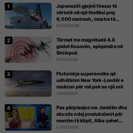
Japonezët gjejnë thesar të
vërtetë në një thellësi prej
6,000 metrash, mostra të
mineraleve të rralla
04/02/2026
Tërmet me magnitudë 4.8
godet Kosovën, epiqendra në
Shtërpcë
10/02/2026
Fluturakja supersonike që
udhëtimin New York-Londër e
realizon për më pak se një orë
23/09/2021
Pas përplasjes me Jonidën dhe
akuzës ndaj produksionit për
montim të klipit, Alba çohet
dhe dëshiron të largohet nga
07/02/2026