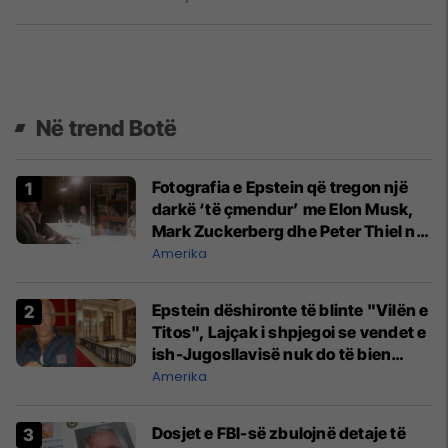
Në trend Botë
Fotografia e Epstein që tregon një
darkë ‘të çmendur’ me Elon Musk,
Mark Zuckerberg dhe Peter Thiel në
vitin 2015
Amerika
Epstein dëshironte të blinte "Vilën e
Titos", Lajçak i shpjegoi se vendet e
ish-Jugosllavisë nuk do të bien
kurrë dakord
Amerika
Dosjet e FBI-së zbulojnë detaje të