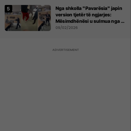
Big Brother VIP Kosova 4
Nga shkolla "Pavarësia" japin
version tjetër të ngjarjes:
Mësimdhënësi u sulmua nga 10
nxënës, reagoi në vetëmbrojtje
09/02/2026