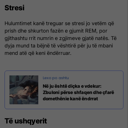
Stresi
Hulumtimet kanë treguar se stresi jo vetëm që
prish dhe shkurton fazën e gjumit REM, por
gjithashtu rrit numrin e zgjimeve gjatë natës. Të
dyja mund ta bëjnë të vështirë për ju të mbani
mend atë që keni ëndërruar.
Në ju është diçka e vdekur:
Zbuloni përse shfaqen dhe çfarë
domethënie kanë ëndrrat
Të ushqyerit