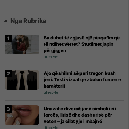
Nga Rubrika
Sa duhet të zgjasë një përqafim që
të ndihet vërtet? Studimet japin
përgjigjen
Lifestyle
Ajo që shihni së pari tregon kush
jeni: Testi vizual që zbulon forcën e
karakterit
Lifestyle
Unazat e divorcit janë simboli i ri i
forcës, lirisë dhe dashurisë për
veten – ja cilat yje i mbajnë
Lifestyle