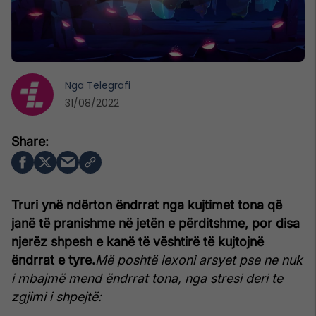
Nga
Telegrafi
31/08/2022
Truri ynë ndërton ëndrrat nga kujtimet tona që
janë të pranishme në jetën e përditshme, por disa
njerëz shpesh e kanë të vështirë të kujtojnë
ëndrrat e tyre.
Më poshtë lexoni arsyet pse ne nuk
i mbajmë mend ëndrrat tona, nga stresi deri te
zgjimi i shpejtë: