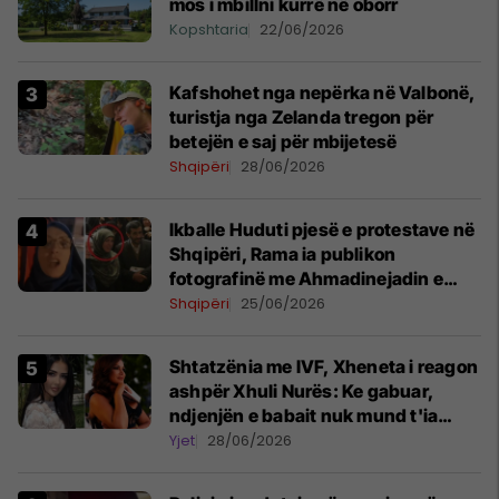
mos i mbillni kurrë në oborr
Kopshtaria
22/06/2026
Kafshohet nga nepërka në Valbonë,
turistja nga Zelanda tregon për
betejën e saj për mbijetesë
Shqipëri
28/06/2026
Ikballe Huduti pjesë e protestave në
Shqipëri, Rama ia publikon
fotografinë me Ahmadinejadin e
Iranit
Shqipëri
25/06/2026
Shtatzënia me IVF, Xheneta i reagon
ashpër Xhuli Nurës: Ke gabuar,
ndjenjën e babait nuk mund t'ia
plotësosh kurrë
Yjet
28/06/2026