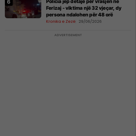
Policia jep detaje për vrasjen në
Ferizaj - viktima një 32 vjeçar, dy
persona ndalohen për 48 orë
Kronika e Zezë
29/06/2026