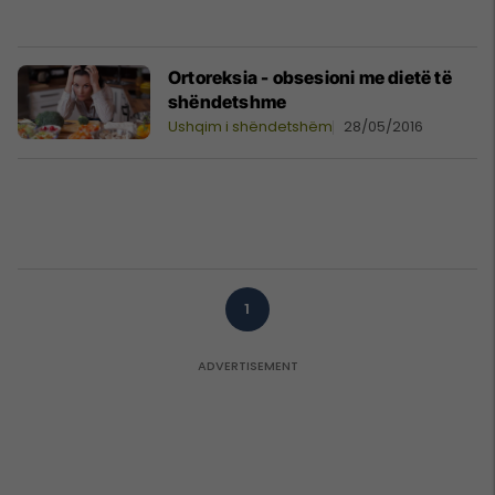
Ortoreksia - obsesioni me dietë të
shëndetshme
Ushqim i shëndetshëm
28/05/2016
1