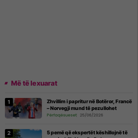
Më të lexuarat
Zhvillim i papritur në Botëror, Francë
– Norvegji mund të pezullohet
Përfaqësueset
25/06/2026
5 pemë që ekspertët këshillojnë të