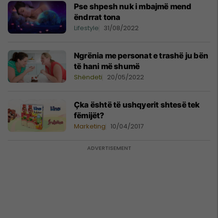
Pse shpesh nuk i mbajmë mend
ëndrrat tona
Lifestyle
31/08/2022
Ngrënia me personat e trashë ju bën
të hani më shumë
Shëndeti
20/05/2022
Çka është të ushqyerit shtesë tek
fëmijët?
Marketing
10/04/2017