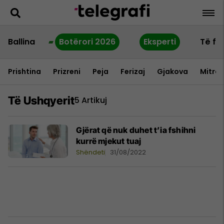
Ballina
Botërori 2026
Eksperti
Të fu
Prishtina
Prizreni
Peja
Ferizaj
Gjakova
Mitrov
Të Ushqyerit
5 Artikuj
Gjërat që nuk duhet t’ia fshihni
kurrë mjekut tuaj
Shëndeti
31/08/2022