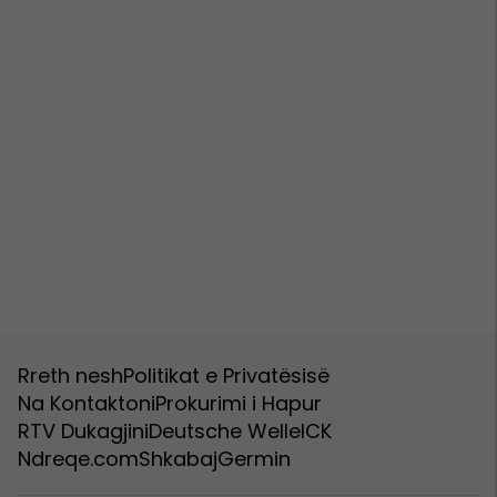
Rreth nesh
Politikat e Privatësisë
Na Kontaktoni
Prokurimi i Hapur
RTV Dukagjini
Deutsche Welle
ICK
Ndreqe.com
Shkabaj
Germin