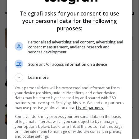
Promo
Telegrafi asks for your consent to use
Reklamo këtu
your personal data for the following
purposes:
LG prezanton linjën e re të
televizorëve OLED, së shpejti e gjeni
Personalised advertising and content, advertising and
në Neptun
content measurement, audience research and
Neptun
services development
Store and/or access information on a device
Regjistrimet kanë filluar –
Profesionin që ëndërron e gjen në
Learn more
UBT!
Your personal data will be processed and information from
UBT
your device (cookies, unique identifiers, and other device
data) may be stored by, accessed by and shared with 369
partners, or used specifically by this site. We and our partners
Shtëpi 210m² me qira në Dragodan –
may use precise geolocation data.
List of partners.
komoditet, hapësirë dhe lokacion i
Some vendors may process your personal data on the basis
kërkuar #12869
of legitimate interest, which you can object to by managing
your options below. Look for a link at the bottom of this page
Pro Real Estate
or in the site menu to manage or withdraw consent in privacy
and cookie settings.