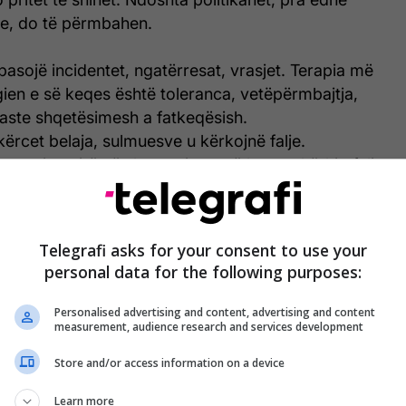
ive, do të përmbahen.
pasojë incidentet, ngatërresat, vrasjet. Terapia më
ien e së keqes është toleranca, vetëpërmbajtja,
raste shqetësimesh a fatkeqësish.
kërcet belaja, sulmuesve u kërkojnë falje.
 terapi e mirë në shmangien e së keqes, kërkimfalja
'armatos sulmuesin, bile e bënë të pendohet. Ata
 kthejnë të keqën më të keqe, nuk e pësojnë.
 prek ne tel, çarten, ta kthejnë me të shara. Nuk i
Telegrafi asks for your consent to use your
, as policisë, bile me policet kacafyten. Ndërkaq, u
personal data for the following purposes:
 mantelbardhëve, kur këta të dytët u tregojnë
un.
Personalised advertising and content, advertising and content
measurement, audience research and services development
 dhe të çdehurit, njerëzit e rëndomtë, por edhe
Store and/or access information on a device
itikanët... Ç' është më e keqja, kanë shpërthyer të
Kanë dalë në skenë "mitralozat" që të bombardojnë
Learn more