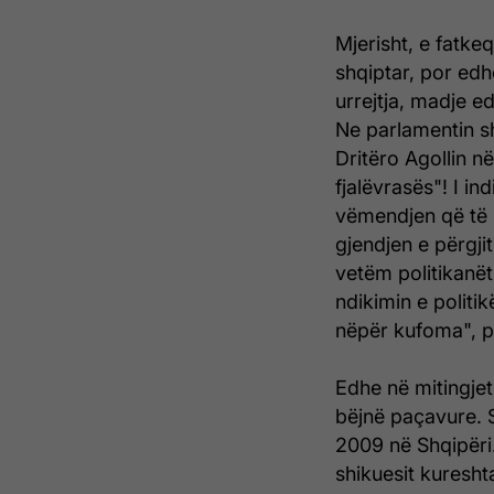
Mjerisht, e fatke
shqiptar, por edh
urrejtja, madje e
Ne parlamentin sh
Dritëro Agollin n
fjalëvrasës"! I in
vëmendjen që të "
gjendjen e përgji
vetëm politikanët
ndikimin e politik
nëpër kufoma", pa
Edhe në mitingjet 
bëjnë paçavure. S
2009 në Shqipëri.
shikuesit kureshta