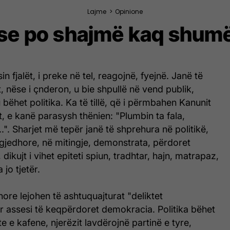
Lajme
>
Opinione
se po shajmë kaq shum
in fjalët, i preke në tel, reagojnë, fyejnë. Janë të
, nëse i çnderon, u bie shpullë në vend publik,
 bëhet politika. Ka të tillë, që i përmbahen Kanunit
t, e kanë parasysh thënien: "Plumbin ta fala,
i...". Sharjet më tepër janë të shprehura në politikë,
gjedhore, në mitingje, demonstrata, përdoret
 dikujt i vihet epiteti spiun, tradhtar, hajn, matrapaz,
 jo tjetër.
ore lejohen të ashtuquajturat "deliktet
r assesi të keqpërdoret demokracia. Politika bëhet
e e kafene, njerëzit lavdërojnë partinë e tyre,