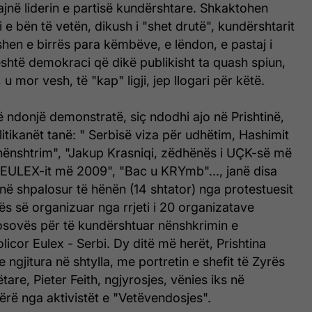
hajnë liderin e partisë kundërshtare. Shkaktohen
i e bën të vetën, dikush i "shet drutë", kundërshtarit
ishen e birrës para këmbëve, e lëndon, e pastaj i
'është demokraci që dikë publikisht ta quash spiun,
, u mor vesh, të "kap" ligji, jep llogari për këtë.
ë ndonjë demonstratë, siç ndodhi ajo në Prishtinë,
litikanët tanë: " Serbisë viza për udhëtim, Hashimit
nënshtrim", "Jakup Krasniqi, zëdhënës i UÇK-së më
 EULEX-it më 2009", "Bac u KRYmb"..., janë disa
anë shpalosur të hënën (14 shtator) nga protestuesit
s së organizuar nga rrjeti i 20 organizatave
Kosovës për të kundërshtuar nënshkrimin e
licor Eulex - Serbi. Dy ditë më herët, Prishtina
 ngjitura në shtylla, me portretin e shefit të Zyrës
are, Pieter Feith, ngjyrosjes, vënies iks në
 bërë nga aktivistët e "Vetëvendosjes".