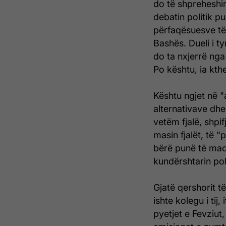
do të shpreheshin
debatin politik p
përfaqësuesve të 
Bashës. Dueli i t
do ta nxjerrë nga t
Po kështu, ia kt
Kështu ngjet në "
alternativave dhe
vetëm fjalë, shpif
masin fjalët, të 
bërë punë të mad
kundërshtarin poli
Gjatë qershorit të
ishte kolegu i tij
pyetjet e Fevziut,