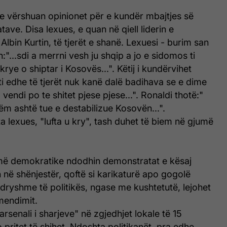
ne vërshuan opinionet për e kundër mbajtjes së
ave. Disa lexues, e quan në qiell liderin e
Albin Kurtin, të tjerët e shanë. Lexuesi - burim san
:"...sdi a merrni vesh ju shqip a jo e sidomos ti
 krye o shiptar i Kosovës...". Këtij i kundërvihet
rti edhe të tjerët nuk kanë dalë badihava se e dime
 vendi po te shitet pjese pjese...". Ronaldi thotë:"
tëm ashtë tue e destabilizue Kosovën...".
ta lexues, "lufta u kry", tash duhet të biem në gjumë
ë demokratike ndodhin demonstratat e kësaj
n në shënjestër, qoftë si karikaturë apo gogolë
ndryshme të politikës, ngase me kushtetutë, lejohet
 mendimit.
arsenali i sharjeve" në zgjedhjet lokale të 15
 pritet të shihet. Ndoshta politikanët, pra edhe