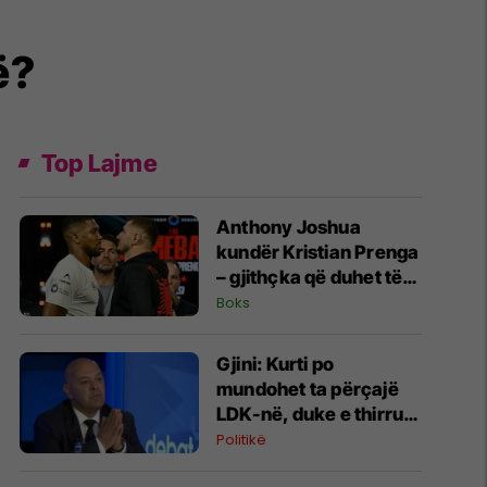
ë?
Top Lajme
Anthony Joshua
kundër Kristian Prenga
– gjithçka që duhet të
dini për superduelin në
Boks
Arabinë Saudite
Gjini: Kurti po
mundohet ta përçajë
LDK-në, duke e thirrur
në bashkëqeverisje
Politikë