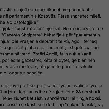
qësisht, shajnë edhe politikanët, në parlamentin
e në parlamentin e Kosovës. Përse shprehet mllefi,
dhe ajo patologjike?
qiptar "pushkatohen" njerëzit. Ne një intervistë me
ë "Gazetën Shqiptare" bëhet fjalë për "parlamentin
dinjuar për vrasjen e deputetit te PS, Agolli tërheq
rregullohet gjuha e parlamentit", i shqetësuar për
thshme në vend. Zotëri Agolli, fajin nuk e kanë
, por edhe gazetarët, këta të dytët, që bien nën
ës, vrasin më tepër, ata janë të prirë "të shkelin
 e llogaritur pasojën.
e partive politike, politikanët fyejnë rivalin e tyre, e
harjet u dëgjuan edhe në zgjedhjet e 28 qershorit
 Televizionet këtu ishin shndërruar në ringje boksi,
rë prisnin se kush kujt do t'i jap "nokaut klasik", siç