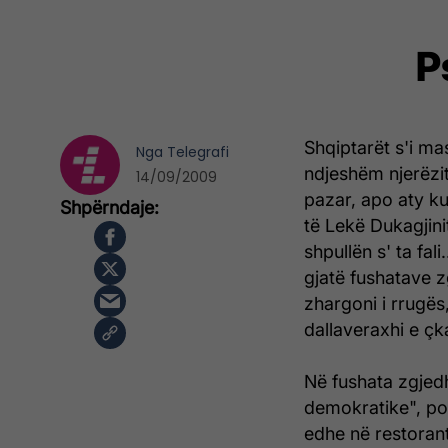
P
Shqiptarët s'i mas
Nga
Telegrafi
ndjeshëm njerëzit
14/09/2009
pazar, apo aty ku
të Lekë Dukagjini
shpullën s' ta fal
gjatë fushatave z
zhargoni i rrugës,
dallaveraxhi e çka
Në fushata zgjedh
demokratike", po
edhe në restorant