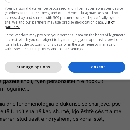
t online, por edhe në emisionet e ndryshme
Your personal data will be processed and information from your device
(cookies, unique identifiers, and other device data) may be stored by,
accessed by and shared with 369 partners, or used specifically by this
anë të sanksionuara veprat penale - shpifja dhe
site. We and our partners may use precise geolocation data.
List of
partners.
janë ata që e padisin ndokë në gjykatë për fyerje ose
Some vendors may process your personal data on the basis of legitimate
 janë ato gazeta që dalin para gjyqit.
interest, which you can object to by managing your options below. Look
for a link at the bottom of this page or in the site menu to manage or
withdraw consent in privacy and cookie settings.
ës, nëse akëcili përfaqësues i gazetës nxirret në
het, zakonisht i caktohet dënimi me kusht, sipas
 mos e përsërit gabimin...". Me gjasë kështu ngjet
Manage options
Consent
. Ndërkaq, në Amerikë, Britani të Madhe, Francë,
jë gazetë shpif, fyen personalitetin e ndokujt,
 llogarinë...
gjia dhe fenomenologjia e dukurisë së sharjeve, pse
e të fundit shajnë kaq shumë, kjo është çështja me
 merren studiuesit e ndryshëm, psikonalistët,