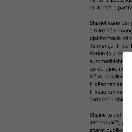
militantët e part
Sharjet kanë për 
e mirë në shmang
gjakftohtësia në 
Të mençurit, kur 
Kërkimfalja është
automatikisht e ç
që durojnë, nuk e
Nëse budallenjtë i
frikësohen askujt
frikësohen vetëm
"armen" - shiring
Shajnë të dehurit
intelektualët, pol
sharat publike. 