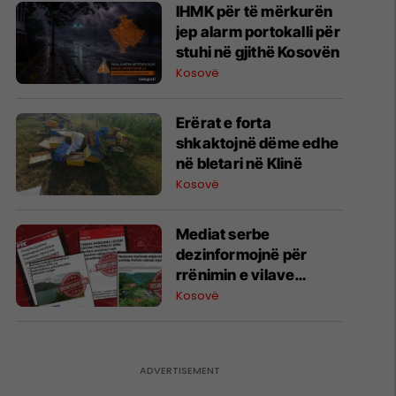
​IHMK për të mërkurën
jep alarm portokalli për
stuhi në gjithë Kosovën
Kosovë
Erërat e forta
shkaktojnë dëme edhe
në bletari në Klinë
Kosovë
Mediat serbe
dezinformojnë për
rrënimin e vilave
ilegale në Ujman
Kosovë