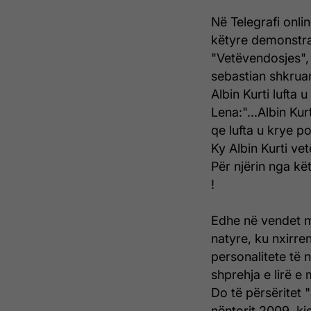
Në Telegrafi onli
këtyre demonstrat
"Vetëvendosjes", 
sebastian shkruan
Albin Kurti lufta u
Lena:"...Albin Ku
qe lufta u krye po
Ky Albin Kurti ve
Për njërin nga kë
!
Edhe në vendet m
natyre, ku nxirre
personalitete të 
shprehja e lirë e
Do të përsëritet "
nëntorit 2009, kjo