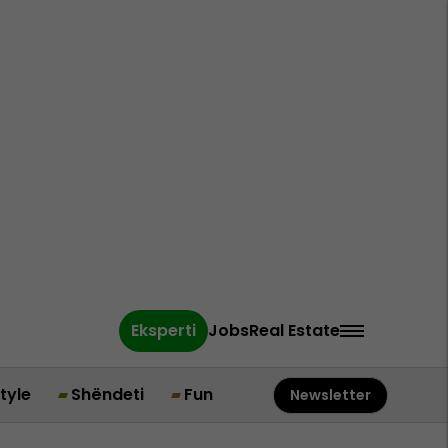
Eksperti
Jobs
Real Estate
style
Shëndeti
Fun
Newsletter