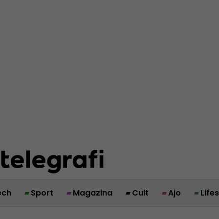
ech
Sport
Magazina
Cult
Ajo
Life