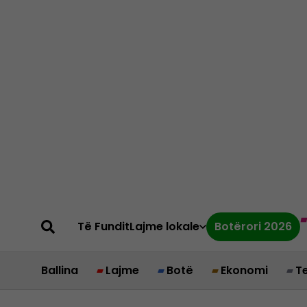
Të Fundit
Lajme lokale
Botërori 2026
Ballina
Lajme
Botë
Ekonomi
T