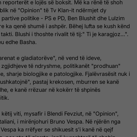
 reporterët e lojës së boksit. Më ka rënë të shoh
ublik në "Opinion" të Tv Klan-it ndërmjet dy
partive politike - PS e PD, Ben Blushit dhe Lulzim
yre ka qenë shumë i ashpër. Bëhej lufta se kush kënd
akti. Blushi i thoshte rivalit të tij:" Ti je karagjoz...".
heu edhe Basha.
arenat e gladiatorëve", në vend të ideve,
 zgjidhjeve të ndryshme, politikanët "prodhuan"
je, sharje biologjike e patologjike. Fjalëvrasësit nuk i
"pushkatojnë", pastaj krekosen, mburren se kanë
he, e kanë rrëzuar në kokërr të shpinës
tik.
 këtij viti, mysafir i Blendi Fevziut, në "Opinion",
, italiani, i mirënjohuri Bruno Vespa. Në njërën nga
 Vespa ka rrëfyer se shikuesit s'i kanë në qejf