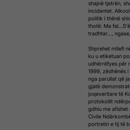
shajnë tjetrën, s
incidentet. Alkool
politik i thënë sh
thotë: Ma fal...S
tradhtar..., ngase
Shprehet mllefi n
ku u etiketuan po
udhërrëfyes për 
1999, zëdhënës i
nga parullat që j
gjatë demonstratë
joqeveritare të 
protokollit ndërpo
gdhiu me afishet e
Civile Ndërkombët
portretin e tij të