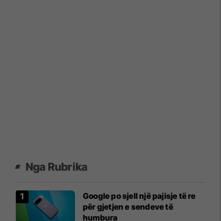
Nga Rubrika
Google po sjell një pajisje të re
për gjetjen e sendeve të
humbura