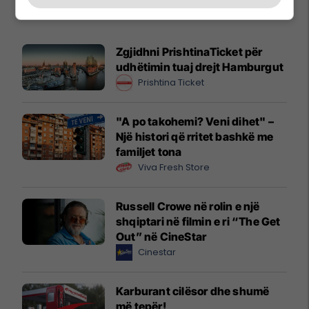
Promo
Reklamo këtu
Zgjidhni PrishtinaTicket për
udhëtimin tuaj drejt Hamburgut
Prishtina Ticket
"A po takohemi? Veni dihet" –
Një histori që rritet bashkë me
familjet tona
Viva Fresh Store
Russell Crowe në rolin e një
shqiptari në filmin e ri “The Get
Out” në CineStar
Cinestar
Karburant cilësor dhe shumë
më tepër!