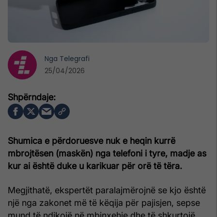
Nga
Telegrafi
25/04/2026
Shumica e përdoruesve nuk e heqin kurrë
mbrojtësen (maskën) nga telefoni i tyre, madje as
kur ai është duke u karikuar për orë të tëra.
Megjithatë, ekspertët paralajmërojnë se kjo është
një nga zakonet më të këqija për pajisjen, sepse
mund të ndikojë në mbinxehje dhe të shkurtojë