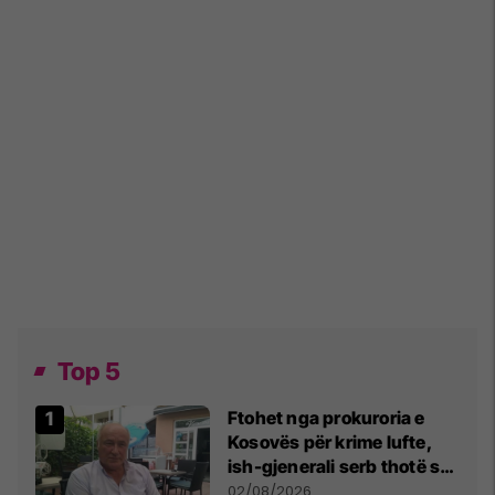
Top 5
Ftohet nga prokuroria e
Kosovës për krime lufte,
ish-gjenerali serb thotë se
dikush e tradhtoi në
02/08/2026