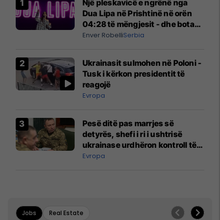
Një pleskavicë e ngrënë nga
Dua Lipa në Prishtinë në orën
04:28 të mëngjesit - dhe bota
digjitale serbe shpall gjendjen e
Enver Robelli
Serbia
luftës
Ukrainasit sulmohen në Poloni -
Tusk i kërkon presidentit të
reagojë
Evropa
Pesë ditë pas marrjes së
detyrës, shefi i ri i ushtrisë
ukrainase urdhëron kontroll të
madh
Evropa
Jobs
Real Estate