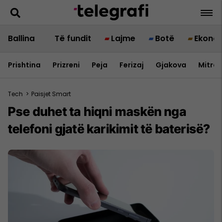
Ballina
Të fundit
Lajme
Botë
Ekono
Prishtina
Prizreni
Peja
Ferizaj
Gjakova
Mitrov
Tech
>
Paisjet Smart
Pse duhet ta hiqni maskën nga
telefoni gjatë karikimit të baterisë?