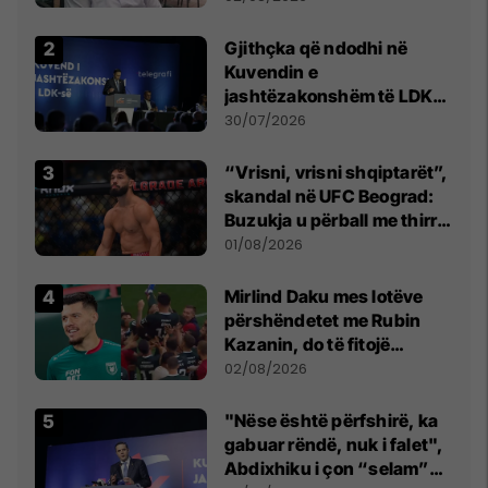
Beograd
Gjithçka që ndodhi në
Kuvendin e
jashtëzakonshëm të LDK-
së
30/07/2026
“Vrisni, vrisni shqiptarët”,
skandal në UFC Beograd:
Buzukja u përball me thirrje
anti-shqiptare nga
01/08/2026
tribunat
Mirlind Daku mes lotëve
përshëndetet me Rubin
Kazanin, do të fitojë
miliona te Spartak Moska
02/08/2026
"Nëse është përfshirë, ka
gabuar rëndë, nuk i falet",
Abdixhiku i çon “selam”