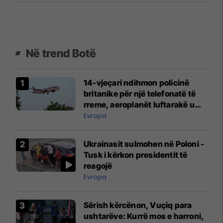
Në trend Botë
14-vjeçari ndihmon policinë
britanike për një telefonatë të
rreme, aeroplanët luftarakë u
ngritën në ajër për të
Evropa
interceptuar fluturaken e Qatar
Airways që po shkonte drejt
Ukrainasit sulmohen në Poloni -
Mançesterit
Tusk i kërkon presidentit të
reagojë
Evropa
Sërish kërcënon, Vuçiq para
ushtarëve: Kurrë mos e harroni,