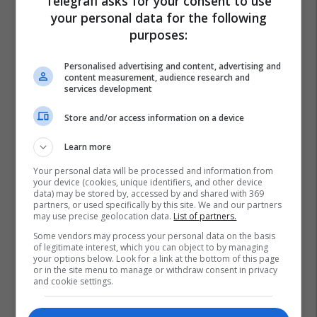
Telegrafi asks for your consent to use
your personal data for the following
purposes:
Personalised advertising and content, advertising and
content measurement, audience research and
services development
Store and/or access information on a device
Learn more
Your personal data will be processed and information from
your device (cookies, unique identifiers, and other device
data) may be stored by, accessed by and shared with 369
partners, or used specifically by this site. We and our partners
may use precise geolocation data.
List of partners.
Some vendors may process your personal data on the basis
of legitimate interest, which you can object to by managing
your options below. Look for a link at the bottom of this page
or in the site menu to manage or withdraw consent in privacy
and cookie settings.