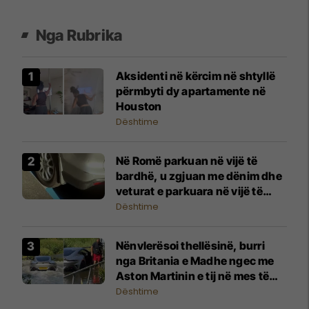
Nga Rubrika
Aksidenti në kërcim në shtyllë
përmbyti dy apartamente në
Houston
Dështime
Në Romë parkuan në vijë të
bardhë, u zgjuan me dënim dhe
veturat e parkuara në vijë të
kaltër
Dështime
Nënvlerësoi thellësinë, burri
nga Britania e Madhe ngec me
Aston Martinin e tij në mes të
rrugës së mbushur me ujë
Dështime