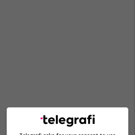
Alkool
Shtetet E Bashkuara
Vodka
Vjedhje
Kaliforni
Adoleshentët
Supermarket