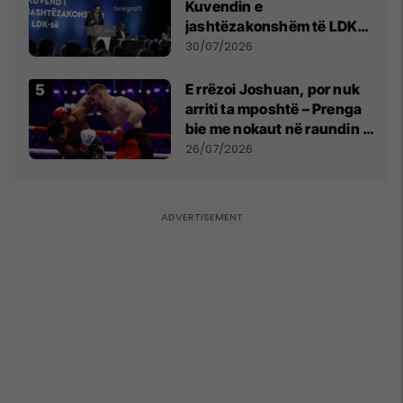
Kuvendin e
jashtëzakonshëm të LDK-
së
30/07/2026
E rrëzoi Joshuan, por nuk
arriti ta mposhtë – Prenga
bie me nokaut në raundin e
dytë
26/07/2026