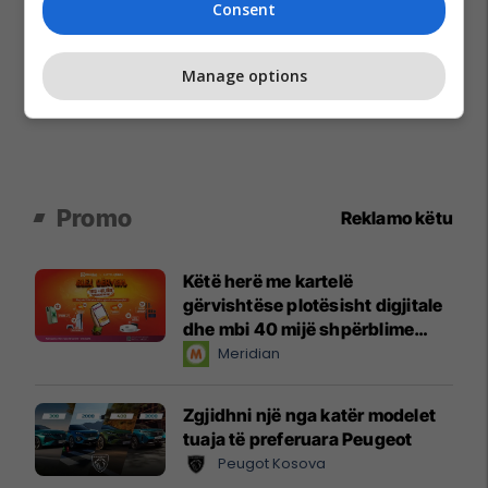
Consent
Manage options
Promo
Reklamo këtu
Këtë herë me kartelë
gërvishtëse plotësisht digjitale
dhe mbi 40 mijë shpërblime
instant!
Meridian
Zgjidhni një nga katër modelet
tuaja të preferuara Peugeot
Peugot Kosova