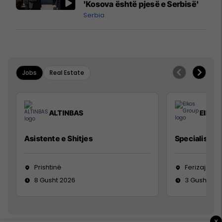
'Kosova është pjesë e Serbisë'
Serbia
Jobs
Real Estate
ALTINBAS
Elkos
Asistente e Shitjes
Specialist Mi
Prishtinë
Ferizaj
8 Gusht 2026
3 Gusht 20
×