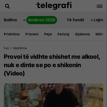
Ballina
Botërori 2026
Të fundit
Lajme
Prishtina
Prizreni
Peja
Ferizaj
Gjakova
Mitrov
Fun
>
Dështime
Provoi të vidhte shishet me alkool,
nuk e dinte se po e shikonin
(Video)