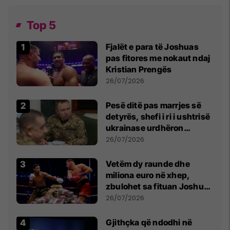
Top 5
Fjalët e para të Joshuas
pas fitores me nokaut ndaj
Kristian Prengës
26/07/2026
Pesë ditë pas marrjes së
detyrës, shefi i ri i ushtrisë
ukrainase urdhëron
kontroll të madh
26/07/2026
Vetëm dy raunde dhe
miliona euro në xhep,
zbulohet sa fituan Joshua
e Prenga
26/07/2026
Gjithçka që ndodhi në