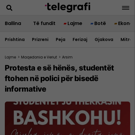
Ballina
Të fundit
Lajme
Botë
Ekono
Prishtina
Prizreni
Peja
Ferizaj
Gjakova
Mitrov
Lajme
>
Maqedonia e Veriut
>
Arsim
Protesta e së hënës, studentët
ftohen në polici për bisedë
informative