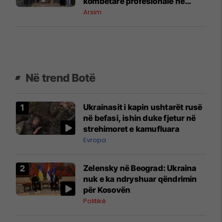
kombëtare profesionale në
Maqedoninë e Veriut
Arsim
Në trend Botë
Ukrainasit i kapin ushtarët rusë
në befasi, ishin duke fjetur në
strehimoret e kamufluara
Evropa
Zelensky në Beograd: Ukraina
nuk e ka ndryshuar qëndrimin
për Kosovën
Politikë