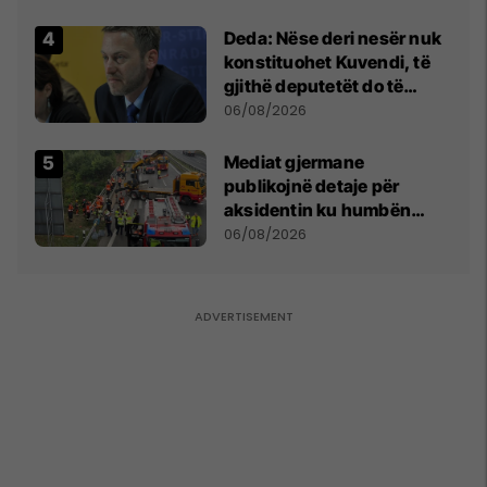
shpall gjendjen e luftës
Deda: Nëse deri nesër nuk
konstituohet Kuvendi, të
gjithë deputetët do të
bëjnë shkelje të rëndë
06/08/2026
kushtetuese
Mediat gjermane
publikojnë detaje për
aksidentin ku humbën
jetën tre mërgimtarë nga
06/08/2026
Komogllava e Ferizajt