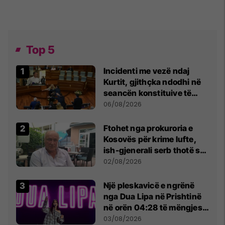
Top 5
Incidenti me vezë ndaj
Kurtit, gjithçka ndodhi në
seancën konstituive të
Kuvendit
06/08/2026
Ftohet nga prokuroria e
Kosovës për krime lufte,
ish-gjenerali serb thotë se
dikush e tradhtoi në
02/08/2026
Beograd
Një pleskavicë e ngrënë
nga Dua Lipa në Prishtinë
në orën 04:28 të mëngjesit
- dhe bota digjitale serbe
03/08/2026