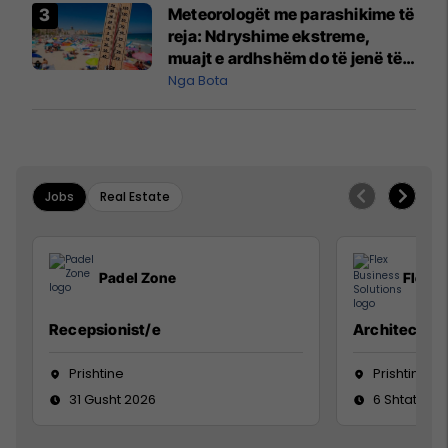
Meteorologët me parashikime të
reja: Ndryshime ekstreme,
muajt e ardhshëm do të jenë të
pazakontë
Nga Bota
Jobs
Real Estate
Padel Zone
Flex B
Recepsionist/e
Architect
Prishtine
Prishtinë
31 Gusht 2026
6 Shtator 2