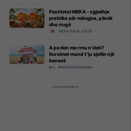
Pashtetat MEKA - zgjedhje
praktike për mëngjes, piknik
dhe rrugë
MEKA HALAL FOOD
A po don me rrnu n’deti?
Kursimet mund t’ju sjellin një
banesë
Banka Ekonomike