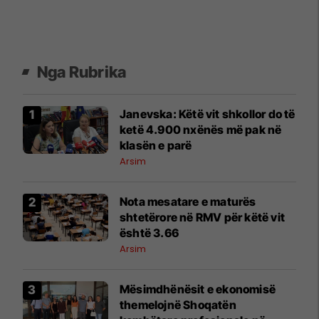
Nga Rubrika
Janevska: Këtë vit shkollor do të
ketë 4.900 nxënës më pak në
klasën e parë
Arsim
Nota mesatare e maturës
shtetërore në RMV për këtë vit
është 3.66
Arsim
Mësimdhënësit e ekonomisë
themelojnë Shoqatën