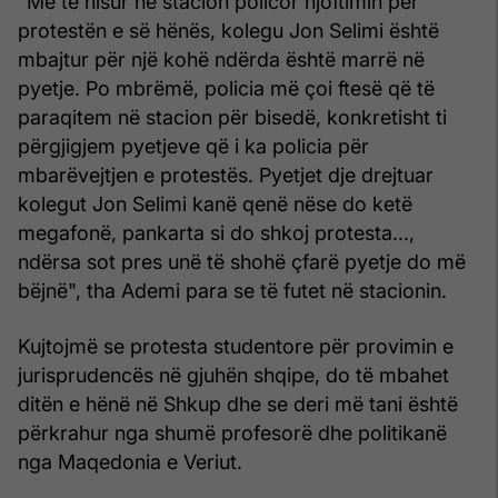
"Me të nisur në stacion policor njoftimin për
protestën e së hënës, kolegu Jon Selimi është
mbajtur për një kohë ndërda është marrë në
pyetje. Po mbrëmë, policia më çoi ftesë që të
paraqitem në stacion për bisedë, konkretisht ti
përgjigjem pyetjeve që i ka policia për
mbarëvejtjen e protestës. Pyetjet dje drejtuar
kolegut Jon Selimi kanë qenë nëse do ketë
megafonë, pankarta si do shkoj protesta...,
ndërsa sot pres unë të shohë çfarë pyetje do më
bëjnë", tha Ademi para se të futet në stacionin.
Kujtojmë se protesta studentore për provimin e
jurisprudencës në gjuhën shqipe, do të mbahet
ditën e hënë në Shkup dhe se deri më tani është
përkrahur nga shumë profesorë dhe politikanë
nga Maqedonia e Veriut.