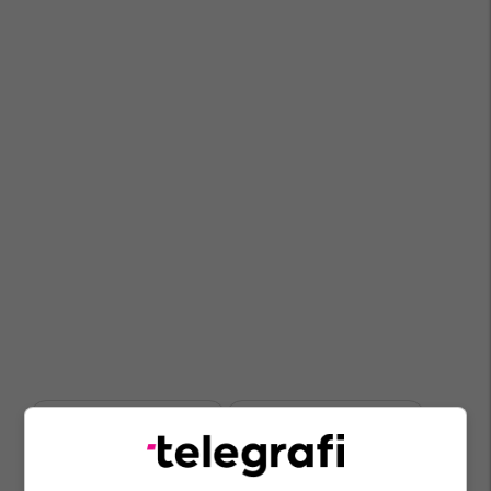
Studentët E Maqedonisë
Ministria E Drejtësisë - Mk