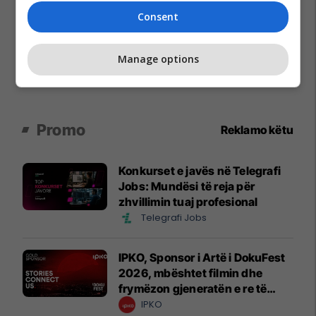
Consent
Manage options
Promo
Reklamo këtu
Konkurset e javës në Telegrafi
Jobs: Mundësi të reja për
zhvillimin tuaj profesional
Telegrafi Jobs
IPKO, Sponsor i Artë i DokuFest
2026, mbështet filmin dhe
frymëzon gjeneratën e re të
krijuesve
IPKO