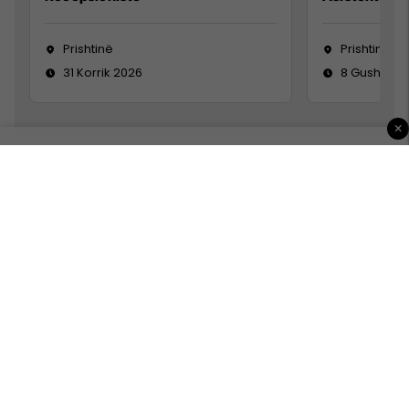
Prishtinë
Prishtinë
31 Korrik 2026
8 Gusht 20
×