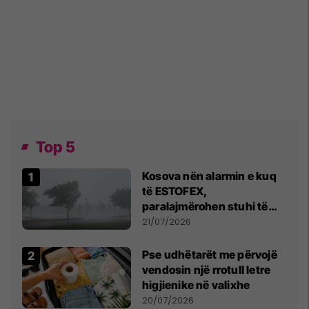
Top 5
Kosova nën alarmin e kuq
të ESTOFEX,
paralajmërohen stuhi të
fuqishme me breshër dhe
21/07/2026
erëra të forta
Pse udhëtarët me përvojë
vendosin një rrotull letre
higjienike në valixhe
20/07/2026