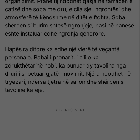
organizimit. Pranë tij ndodhet qasja në tarracën e
çatisë dhe soba me dru, e cila sjell ngrohtësi dhe
atmosferë të këndshme në ditët e ftohta. Soba
shërben si burim shtesë ngrohjeje, pasi në banesë
është instaluar edhe ngrohja qendrore.
Hapësira ditore ka edhe një vlerë të veçantë
personale. Babai i pronarit, i cili e ka
zdrukthëtarinë hobi, ka punuar dy tavolina nga
druri i shpëtuar gjatë rinovimit. Njëra ndodhet në
tryezari, ndërsa tjetra në sallon dhe shërben si
tavolinë kafeje.