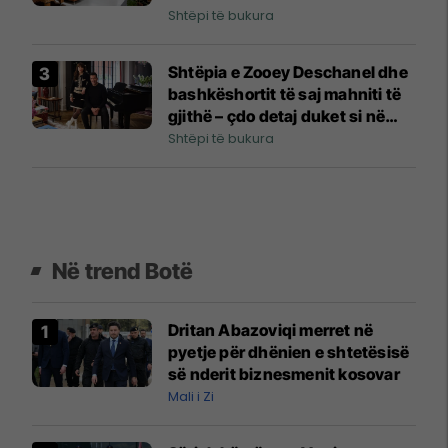
Shtëpi të bukura
Shtëpia e Zooey Deschanel dhe
bashkëshortit të saj mahniti të
gjithë – çdo detaj duket si në
film
Shtëpi të bukura
Në trend Botë
Dritan Abazoviqi merret në
pyetje për dhënien e shtetësisë
së nderit biznesmenit kosovar
Mali i Zi