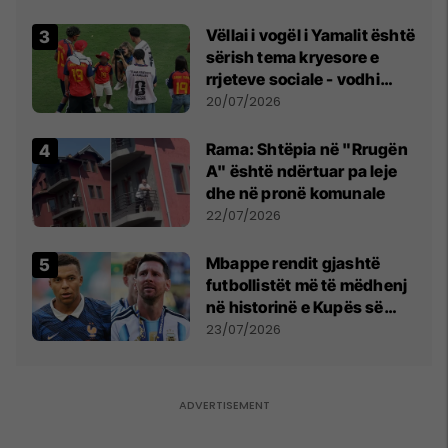
Vëllai i vogël i Yamalit është
sërish tema kryesore e
rrjeteve sociale - vodhi
vëmendjen pas finales së
20/07/2026
Kupës së Botës
Rama: Shtëpia në "Rrugën
A" është ndërtuar pa leje
dhe në pronë komunale
22/07/2026
Mbappe rendit gjashtë
futbollistët më të mëdhenj
në historinë e Kupës së
Botës, Messi mbetet i dyti
23/07/2026