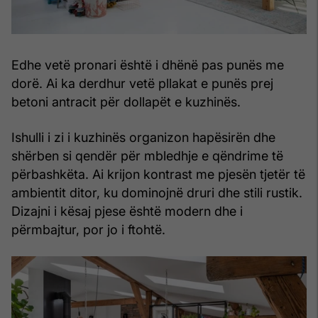
Edhe vetë pronari është i dhënë pas punës me
dorë. Ai ka derdhur vetë pllakat e punës prej
betoni antracit për dollapët e kuzhinës.
Ishulli i zi i kuzhinës organizon hapësirën dhe
shërben si qendër për mbledhje e qëndrime të
përbashkëta. Ai krijon kontrast me pjesën tjetër të
ambientit ditor, ku dominojnë druri dhe stili rustik.
Dizajni i kësaj pjese është modern dhe i
përmbajtur, por jo i ftohtë.