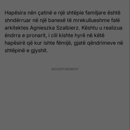
Hapësira nën çatinë e një shtëpie familjare është
shndërruar në një banesë të mrekullueshme falë
arkitektes Agnieszka Szalbierz. Kështu u realizua
ëndrra e pronarit, i cili kishte hyrë në këtë
hapësirë që kur ishte fëmijë, gjatë qëndrimeve në
shtëpinë e gjyshit.