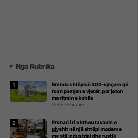
Nga Rubrika
Brenda shtëpisë 300-vjeçare që
ruan pamjen e vjetër, por jeton
me ritmin e kohës
Shtëpi të bukura
Pronari i ri e ktheu tavanin e
gjyshit në një shtëpi moderne
me stil industrial dhe rustik