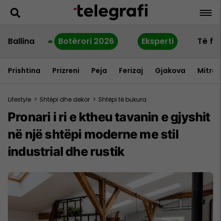
Ballina
Botërori 2026
Eksperti
Të fu
Prishtina
Prizreni
Peja
Ferizaj
Gjakova
Mitrov
Lifestyle
>
Shtëpi dhe dekor
>
Shtëpi të bukura
Pronari i ri e ktheu tavanin e gjyshit
në një shtëpi moderne me stil
industrial dhe rustik