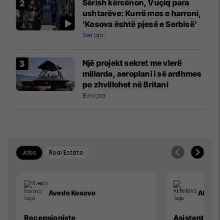
Sërish kërcënon, Vuçiq para
ushtarëve: Kurrë mos e harroni,
'Kosova është pjesë e Serbisë'
Serbia
Një projekt sekret me vlerë
miliarda, aeroplani i së ardhmes
po zhvillohet në Britani
Evropa
Jobs
Real Estate
Avedo Kosovo
ALTIN
Recepsioniste
Asistente e S