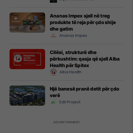
Ananas Impex sjell në treg
produkte të reja për çdo shije
dhe gatim
Ananas Impex
Cilësi, strukturë dhe
përkushtim: qasja që sjell Alba
Health për Spitex
Alba Health
Një banesë pranë detit për çdo
verë
Edil Project