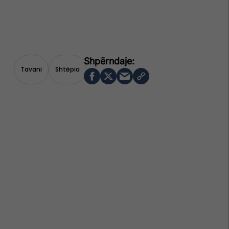
Tavani
Shtëpia