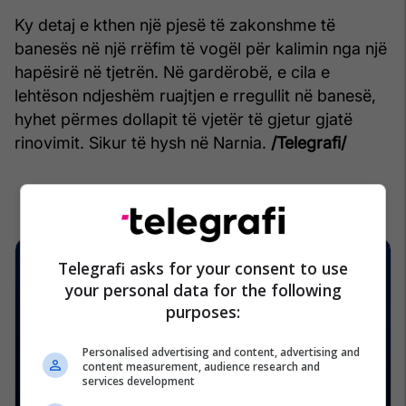
Ky detaj e kthen një pjesë të zakonshme të
banesës në një rrëfim të vogël për kalimin nga një
hapësirë në tjetrën. Në gardërobë, e cila e
lehtëson ndjeshëm ruajtjen e rregullit në banesë,
hyhet përmes dollapit të vjetër të gjetur gjatë
rinovimit. Sikur të hysh në Narnia.
/Telegrafi/
Telegrafi asks for your consent to use
your personal data for the following
purposes:
Personalised advertising and content, advertising and
content measurement, audience research and
services development