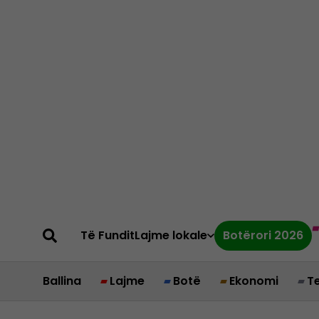
Të Fundit
Lajme lokale
Botërori 2026
Ballina
Lajme
Botë
Ekonomi
T