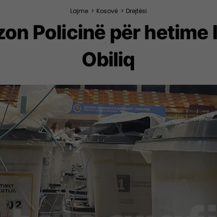
Lajme
>
Kosovë
>
Drejtësi
zon Policinë për hetime 
Obiliq