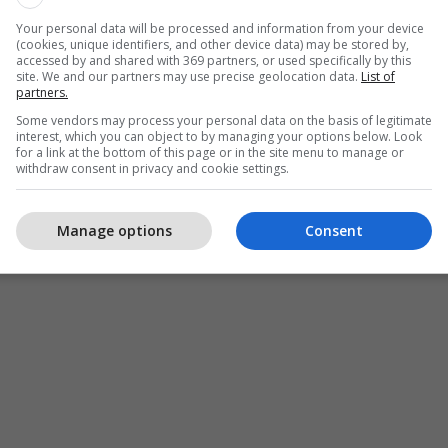
Your personal data will be processed and information from your device
(cookies, unique identifiers, and other device data) may be stored by,
accessed by and shared with 369 partners, or used specifically by this
site. We and our partners may use precise geolocation data.
List of
partners.
Some vendors may process your personal data on the basis of legitimate
interest, which you can object to by managing your options below. Look
for a link at the bottom of this page or in the site menu to manage or
withdraw consent in privacy and cookie settings.
Manage options
Consent