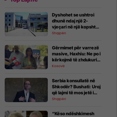
Dyshohet se ushtroi
dhunë ndaj një 2-
vjeçari në një kopsht
privat, arrestohet
Shqipëri
edukatorja në Tiranë
Gërmimet për varrezë
masive, ​Haxhiu: Ne po i
kërkojmë të zhdukurit,
Vuçiq vazhdon t’i
Kosovë
mohojë krimet
Serbia konsullatë në
Shkodër? Bushati: Uroj
që lajmi të mos jetë i
vërtetë
Shqipëri
“Këso ndëshkimesh