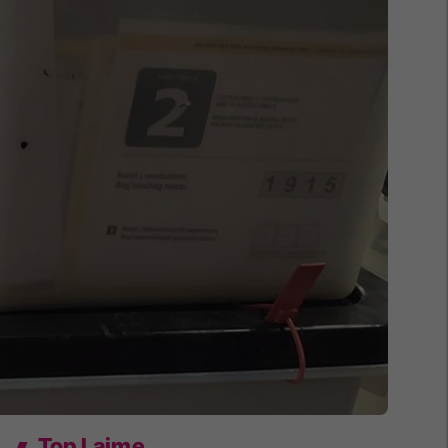
Top Lajme