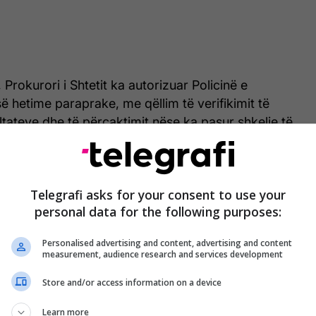
Prokurori i Shtetit ka autorizuar Policinë e
ë hetime paraprake, me qëllim të verifikimit të
ltateve dhe të përcaktimit nëse ka pasur shkelje të
rsona përgjegjës.
lore në Prishtinë ka theksuar se mbetet e
Telegrafi asks for your consent to use your
rojtjen e votës së lirë të qytetarëve dhe në
personal data for the following purposes:
sti të dyshuar, me synim ruajtjen e integritetit të
dhe sundimin e ligjit. /
Telegrafi
/
Personalised advertising and content, advertising and content
measurement, audience research and services development
Store and/or access information on a device
Learn more