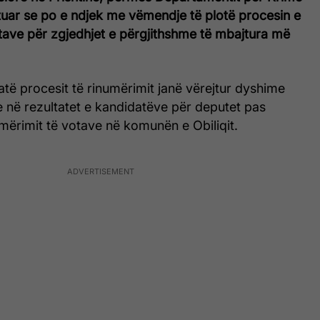
tuar se po e ndjek me vëmendje të plotë procesin e
tave për zgjedhjet e përgjithshme të mbajtura më
jatë procesit të rinumërimit janë vërejtur dyshime
 në rezultatet e kandidatëve për deputet pas
mërimit të votave në komunën e Obiliqit.