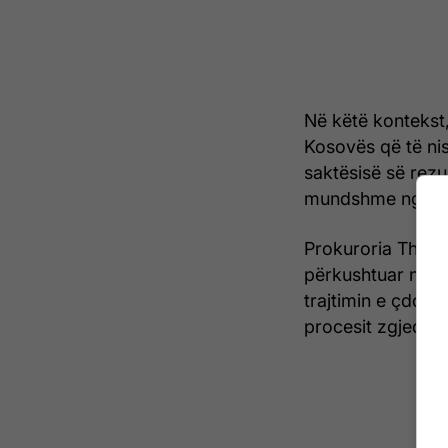
Në këtë kontekst, 
Kosovës që të nis
saktësisë së rezu
mundshme nga pe
Prokuroria Theme
përkushtuar në mb
trajtimin e çdo ra
procesit zgjedhor 