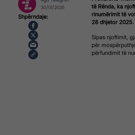
Nga
Telegrafi
të Rënda, ka njof
30/01/2026
rinumërimit të vo
28 dhjetor 2025.
Sipas njoftimit, g
për mospërputhje
përfundimit të nu