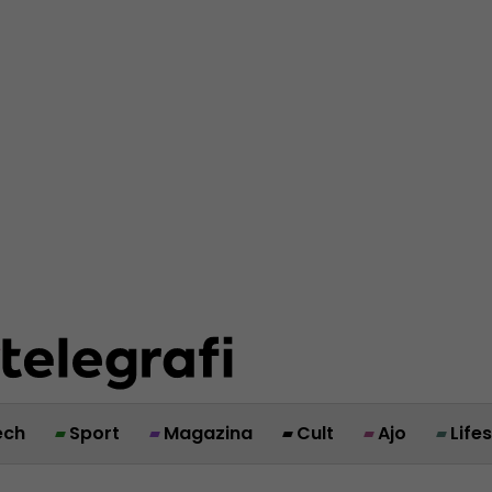
ech
Sport
Magazina
Cult
Ajo
Life