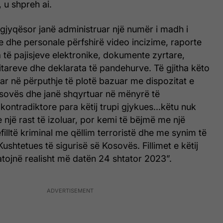
 u shpreh ai.
 gjyqësor janë administruar një numër i madh i
 dhe personale përfshirë video incizime, raporte
a të pajisjeve elektronike, dokumente zyrtare,
tareve dhe deklarata të pandehurve. Të gjitha këto
ar në përputhje të plotë bazuar me dispozitat e
sovës dhe janë shqyrtuar në mënyrë të
 kontradiktore para këtij trupi gjykues...këtu nuk
një rast të izoluar, por kemi të bëjmë me një
filltë kriminal me qëllim terroristë dhe me synim të
Kushtetues të sigurisë së Kosovës. Fillimet e këtij
tojnë realisht më datën 24 shtator 2023”.