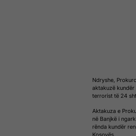
Ndryshe, Prokuror
aktakuzë kundër M
terrorist të 24 s
Aktakuza e Proku
në Banjkë i ngar
rënda kundër rend
Kosovës.