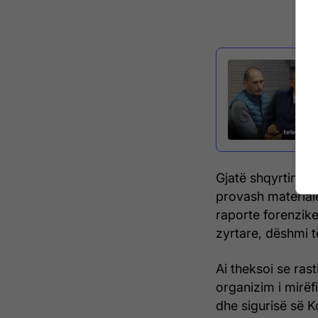
Gjatë shqyrtimit 
provash material
raporte forenzike
zyrtare, dëshmi 
Ai theksoi se rast
organizim i mirëf
dhe sigurisë së K