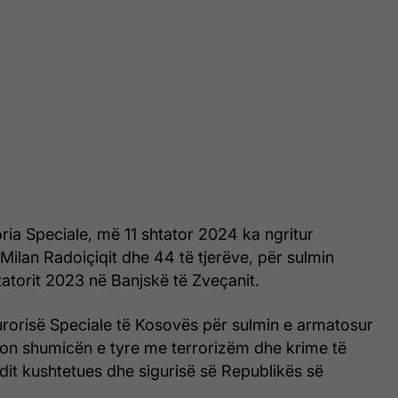
ia Speciale, më 11 shtator 2024 ka ngritur
ilan Radoiçiqit dhe 44 të tjerëve, për sulmin
htatorit 2023 në Banjskë të Zveçanit.
rorisë Speciale të Kosovës për sulmin e armatosur
kon shumicën e tyre me terrorizëm dhe krime të
it kushtetues dhe sigurisë së Republikës së