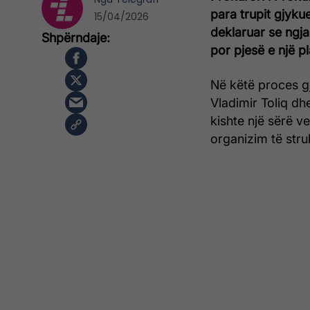
para trupit gjyk
15/04/2026
deklaruar se ngja
por pjesë e një p
Në këtë proces g
Vladimir Toliq d
kishte një sërë 
organizim të stru