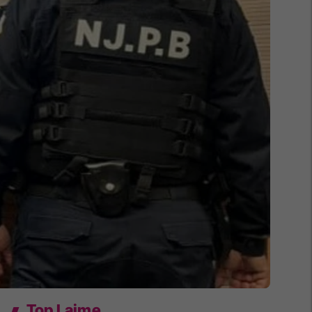
Top Lajme