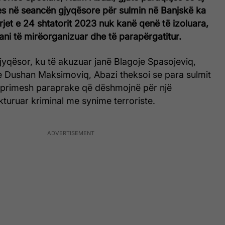
ues në seancën gjyqësore për sulmin në Banjskë ka
rjet e 24 shtatorit 2023 nuk kanë qenë të izoluara,
lani të mirëorganizuar dhe të parapërgatitur.
jyqësor, ku të akuzuar janë Blagoje Spasojeviq,
he Dushan Maksimoviq, Abazi theksoi se para sulmit
veprimesh paraprake që dëshmojnë për një
kturuar kriminal me synime terroriste.