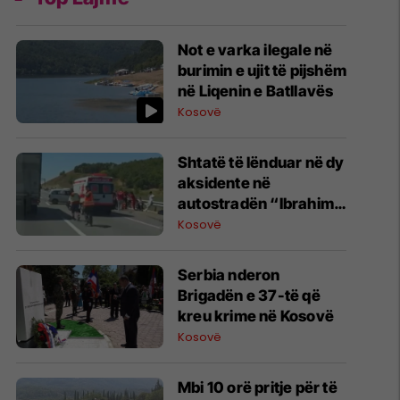
Not e varka ilegale në
burimin e ujit të pijshëm
në Liqenin e Batllavës
Kosovë
Shtatë të lënduar në dy
aksidente në
autostradën “Ibrahim
Rugova”
Kosovë
​Serbia nderon
Brigadën e 37-të që
kreu krime në Kosovë
Kosovë
Mbi 10 orë pritje për të