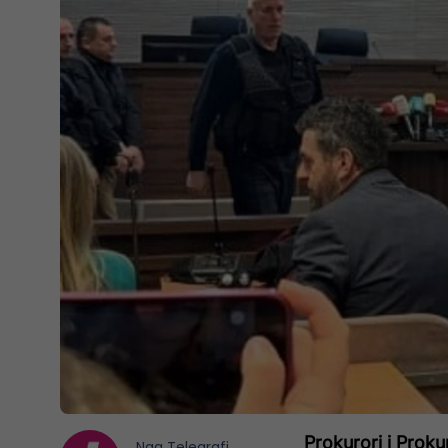
Prokurori i Prokur
Nga
Telegrafi