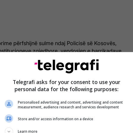
eprime përfshijnë sulme ndaj Policisë së Kosovës,
nstitucioneve zgjedhore, vendosjen e barrikadave,
eve shpërthyese, si dhe sulmin ndaj KFOR-it, ku
r mbi 90 ushtarë.
arje të rastësishme, por faza të një plani të
Telegrafi asks for your consent to use your
personal data for the following purposes:
lmoi me sulmin e 24 shtatorit 2023”, deklaroi ai.
Personalised advertising and content, advertising and content
e provat e siguruara, përfshirë telefonat, hartat dhe
measurement, audience research and services development
të konfiskuara dëshmojnë se grupi i armatosur kishte
shtarake në një poligon në Serbi, pa pengesa nga
Store and/or access information on a device
tëse.
Learn more