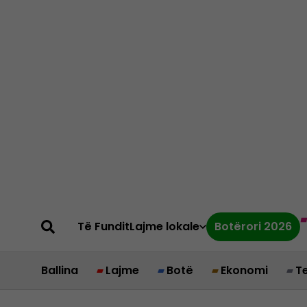
Të Fundit
Lajme lokale
Botërori 2026
Ballina
Lajme
Botë
Ekonomi
T