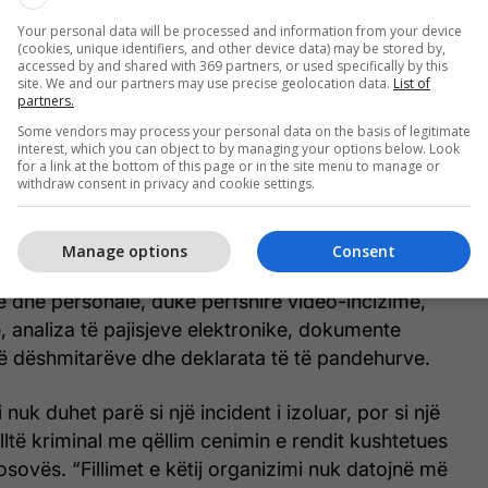
Your personal data will be processed and information from your device
(cookies, unique identifiers, and other device data) may be stored by,
accessed by and shared with 369 partners, or used specifically by this
site. We and our partners may use precise geolocation data.
List of
partners.
Some vendors may process your personal data on the basis of legitimate
Sulmi në Banjskë, sot seanca gjyqësore
interest, which you can object to by managing your options below. Look
ndaj tre të arrestuarve
for a link at the bottom of this page or in the site menu to manage or
withdraw consent in privacy and cookie settings.
Manage options
Consent
gjyqësor janë administruar një numër i madh
e dhe personale, duke përfshirë video-incizime,
, analiza të pajisjeve elektronike, dokumente
të dëshmitarëve dhe deklarata të të pandehurve.
i nuk duhet parë si një incident i izoluar, por si një
illtë kriminal me qëllim cenimin e rendit kushtetues
osovës. “Fillimet e këtij organizimi nuk datojnë më