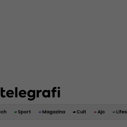
ech
Sport
Magazina
Cult
Ajo
Life