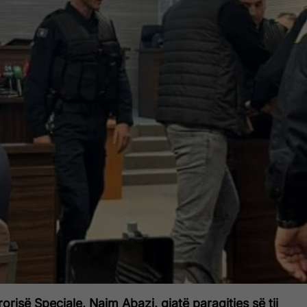
orisë Speciale, Naim Abazi, gjatë paraqitjes së tij