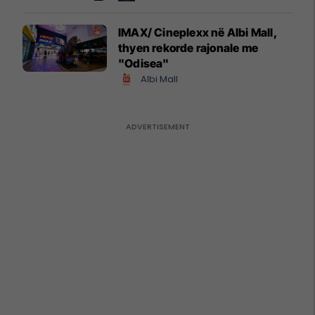
IMAX/ Cineplexx në Albi Mall,
thyen rekorde rajonale me
"Odisea"
Albi Mall