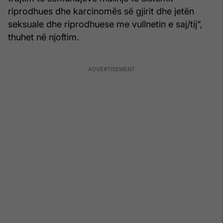
riprodhues dhe karcinomës së gjirit dhe jetën
seksuale dhe riprodhuese me vullnetin e saj/tij”,
thuhet në njoftim.