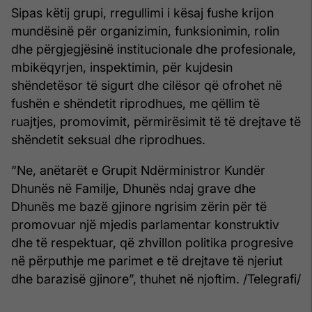
Sipas këtij grupi, rregullimi i kësaj fushe krijon
mundësinë për organizimin, funksionimin, rolin
dhe përgjegjësinë institucionale dhe profesionale,
mbikëqyrjen, inspektimin, për kujdesin
shëndetësor të sigurt dhe cilësor që ofrohet në
fushën e shëndetit riprodhues, me qëllim të
ruajtjes, promovimit, përmirësimit të të drejtave të
shëndetit seksual dhe riprodhues.
“Ne, anëtarët e Grupit Ndërministror Kundër
Dhunës në Familje, Dhunës ndaj grave dhe
Dhunës me bazë gjinore ngrisim zërin për të
promovuar një mjedis parlamentar konstruktiv
dhe të respektuar, që zhvillon politika progresive
në përputhje me parimet e të drejtave të njeriut
dhe barazisë gjinore”, thuhet në njoftim. /Telegrafi/