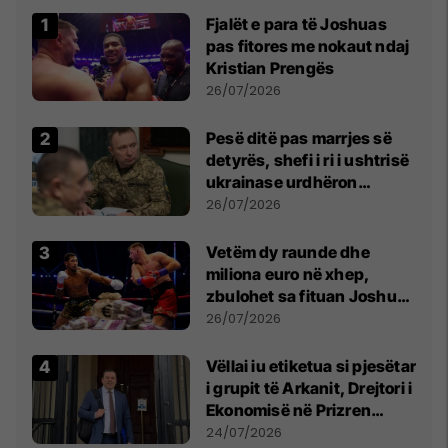
Fjalët e para të Joshuas
pas fitores me nokaut ndaj
Kristian Prengës
26/07/2026
Pesë ditë pas marrjes së
detyrës, shefi i ri i ushtrisë
ukrainase urdhëron
kontroll të madh
26/07/2026
Vetëm dy raunde dhe
miliona euro në xhep,
zbulohet sa fituan Joshua
e Prenga
26/07/2026
Vëllai iu etiketua si pjesëtar
i grupit të Arkanit, Drejtori i
Ekonomisë në Prizren
mohon pretendimet
24/07/2026