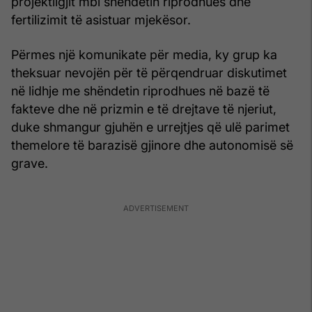
projektligjit mbi shëndetin riprodhues dhe
fertilizimit të asistuar mjekësor.
Përmes një komunikate për media, ky grup ka
theksuar nevojën për të përqendruar diskutimet
në lidhje me shëndetin riprodhues në bazë të
fakteve dhe në prizmin e të drejtave të njeriut,
duke shmangur gjuhën e urrejtjes që ulë parimet
themelore të barazisë gjinore dhe autonomisë së
grave.