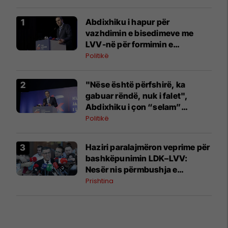
Abdixhiku i hapur për
vazhdimin e bisedimeve me
LVV-në për formimin e
institucioneve
Politikë
"Nëse është përfshirë, ka
gabuar rëndë, nuk i falet",
Abdixhiku i çon “selam”
Përparim Ramës
Politikë
Haziri paralajmëron veprime për
bashkëpunimin LDK–LVV:
Nesër nis përmbushja e
kërkesës së dytë
Prishtina