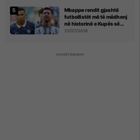
Mbappe rendit gjashtë
futbollistët më të mëdhenj
në historinë e Kupës së
Botës, Messi mbetet i dyti
23/07/2026