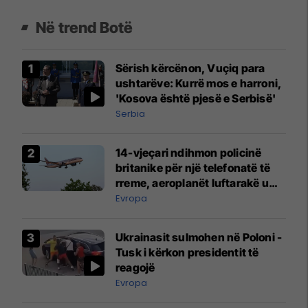
Në trend Botë
Sërish kërcënon, Vuçiq para
ushtarëve: Kurrë mos e harroni,
'Kosova është pjesë e Serbisë'
Serbia
14-vjeçari ndihmon policinë
britanike për një telefonatë të
rreme, aeroplanët luftarakë u
ngritën në ajër për të
Evropa
interceptuar fluturaken e Qatar
Airways që po shkonte drejt
Ukrainasit sulmohen në Poloni -
Mançesterit
Tusk i kërkon presidentit të
reagojë
Evropa