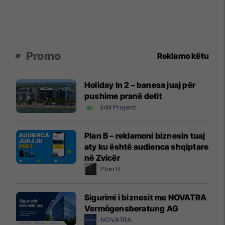
Promo
Reklamo këtu
Holiday In 2 – banesa juaj për
pushime pranë detit
Edil Project
Plan B – reklamoni biznesin tuaj
aty ku është audienca shqiptare
në Zvicër
Plan B
Sigurimi i biznesit me NOVATRA
Vermögensberatung AG
NOVATRA