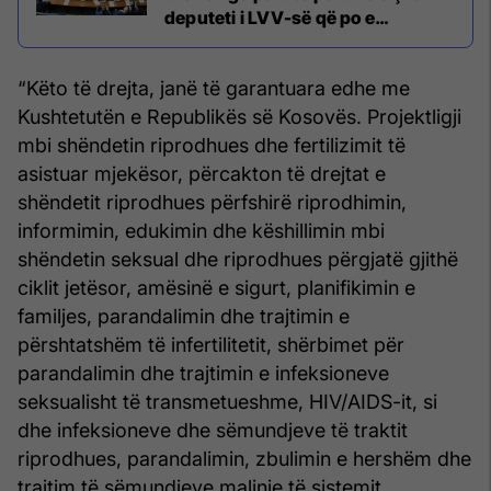
deputeti i LVV-së që po e
kundërshton
“Këto të drejta, janë të garantuara edhe me
Kushtetutën e Republikës së Kosovës. Projektligji
mbi shëndetin riprodhues dhe fertilizimit të
asistuar mjekësor, përcakton të drejtat e
shëndetit riprodhues përfshirë riprodhimin,
informimin, edukimin dhe këshillimin mbi
shëndetin seksual dhe riprodhues përgjatë gjithë
ciklit jetësor, amësinë e sigurt, planifikimin e
familjes, parandalimin dhe trajtimin e
përshtatshëm të infertilitetit, shërbimet për
parandalimin dhe trajtimin e infeksioneve
seksualisht të transmetueshme, HIV/AIDS-it, si
dhe infeksioneve dhe sëmundjeve të traktit
riprodhues, parandalimin, zbulimin e hershëm dhe
trajtim të sëmundjeve malinje të sistemit