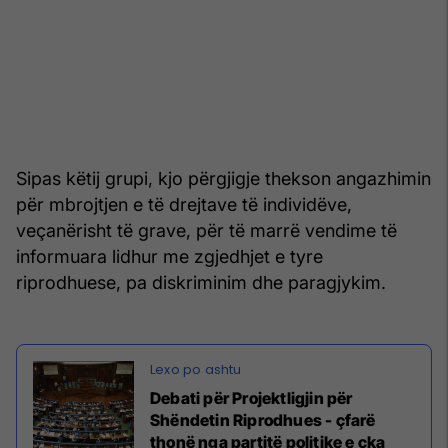
Sipas këtij grupi, kjo përgjigje thekson angazhimin
për mbrojtjen e të drejtave të individëve,
veçanërisht të grave, për të marrë vendime të
informuara lidhur me zgjedhjet e tyre
riprodhuese, pa diskriminim dhe paragjykim.
Debati për Projektligjin për
Shëndetin Riprodhues - çfarë
thonë nga partitë politike e çka