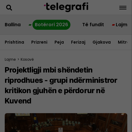
Ballina
Botërori 2026
Të fundit
Lajme
Prishtina
Prizreni
Peja
Ferizaj
Gjakova
Mitrov
Lajme
>
Kosovë
Projektligji mbi shëndetin
riprodhues - grupi ndërministror
kritikon gjuhën e përdorur në
Kuvend