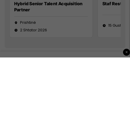
Hybrid Senior Talent Acquisition
Staf Restora
Partner
Prishtinë
15 Gusht 20
2 Shtator 2026
×