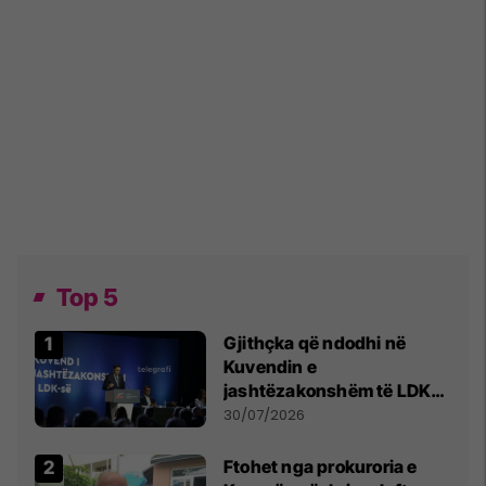
Top 5
Gjithçka që ndodhi në
Kuvendin e
jashtëzakonshëm të LDK-
së
30/07/2026
Ftohet nga prokuroria e