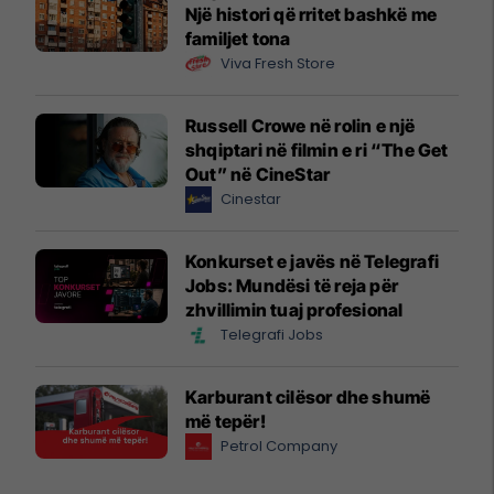
Një histori që rritet bashkë me
familjet tona
Viva Fresh Store
Russell Crowe në rolin e një
shqiptari në filmin e ri “The Get
Out” në CineStar
Cinestar
Konkurset e javës në Telegrafi
Jobs: Mundësi të reja për
zhvillimin tuaj profesional
Telegrafi Jobs
Karburant cilësor dhe shumë
më tepër!
Petrol Company