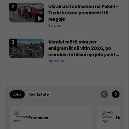
Ukrainasit sulmohen në Poloni -
Tusk i kërkon presidentit të
reagojë
Evropa
Vendet më të mira për
emigrantët në vitin 2026, po
mendoni të filloni një jetë jashtë
vendit?
Nga Bota
Jobs
Real Estate
Transcom
Hebs 