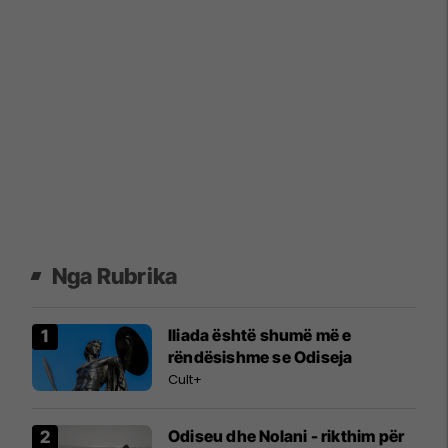
Nga Rubrika
Iliada është shumë më e
rëndësishme se Odiseja
Cult+
Odiseu dhe Nolani - rikthim për