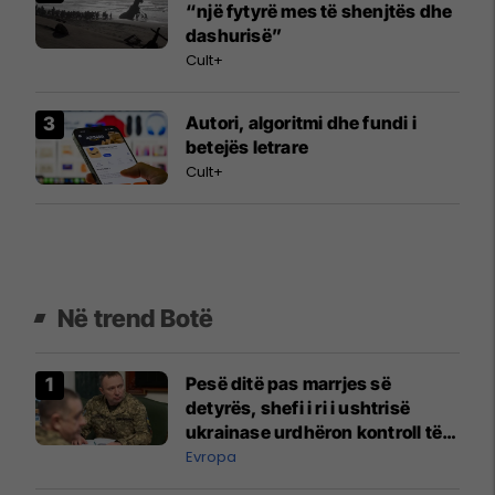
“një fytyrë mes të shenjtës dhe
dashurisë”
Cult+
Autori, algoritmi dhe fundi i
betejës letrare
Cult+
Në trend Botë
Pesë ditë pas marrjes së
detyrës, shefi i ri i ushtrisë
ukrainase urdhëron kontroll të
madh
Evropa