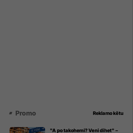
Promo
Reklamo këtu
"A po takohemi? Veni dihet" –