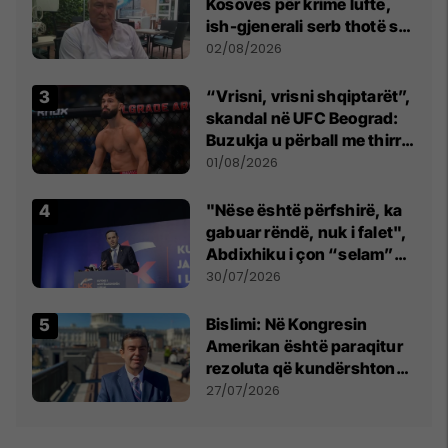
Kosovës për krime lufte,
ish-gjenerali serb thotë se
dikush e tradhtoi në
02/08/2026
Beograd
“Vrisni, vrisni shqiptarët”,
skandal në UFC Beograd:
Buzukja u përball me thirrje
anti-shqiptare nga
01/08/2026
tribunat
"Nëse është përfshirë, ka
gabuar rëndë, nuk i falet",
Abdixhiku i çon “selam”
Përparim Ramës
30/07/2026
Bislimi: Në Kongresin
Amerikan është paraqitur
rezoluta që kundërshton
mbajtjen e Asamblesë
27/07/2026
Parlamentare të OSBE-së
në Beograd