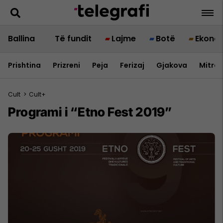
Ballina
Të fundit
Lajme
Botë
Ekono
Prishtina
Prizreni
Peja
Ferizaj
Gjakova
Mitrov
Cult
>
Cult+
Programi i “Etno Fest 2019”