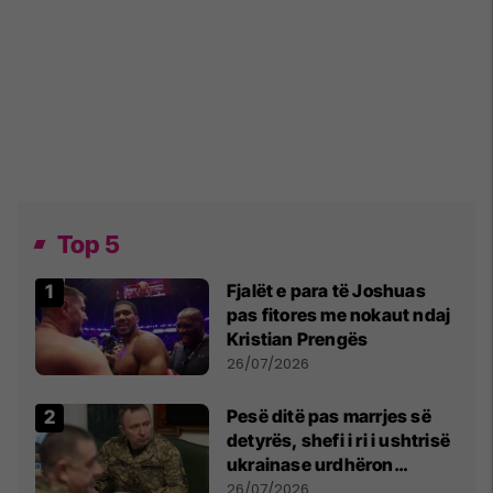
Top 5
Fjalët e para të Joshuas
pas fitores me nokaut ndaj
Kristian Prengës
26/07/2026
Pesë ditë pas marrjes së
detyrës, shefi i ri i ushtrisë
ukrainase urdhëron
kontroll të madh
26/07/2026