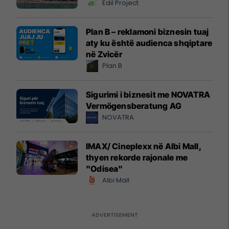
Edil Project
Plan B – reklamoni biznesin tuaj
aty ku është audienca shqiptare
në Zvicër
Plan B
Sigurimi i biznesit me NOVATRA
Vermögensberatung AG
NOVATRA
IMAX/ Cineplexx në Albi Mall,
thyen rekorde rajonale me
"Odisea"
Albi Mall