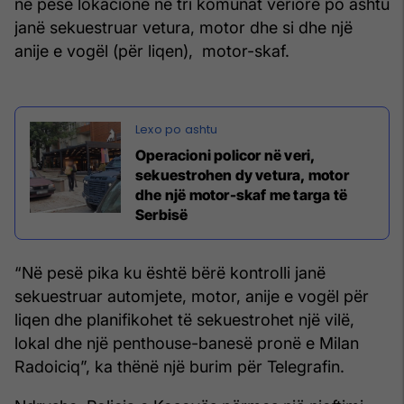
në pesë lokacione në tri komunat veriore po ashtu
janë sekuestruar vetura, motor dhe si dhe një
anije e vogël (për liqen), motor-skaf.
Operacioni policor në veri,
sekuestrohen dy vetura, motor
dhe një motor-skaf me targa të
Serbisë
“Në pesë pika ku është bërë kontrolli janë
sekuestruar automjete, motor, anije e vogël për
liqen dhe planifikohet të sekuestrohet një vilë,
lokal dhe një penthouse-banesë pronë e Milan
Radoiciq”, ka thënë një burim për Telegrafin.