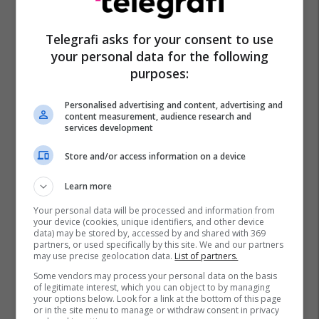
Telegrafi asks for your consent to use
your personal data for the following
Veriu I Kosovës
Policia E Kosovës
Manastiri I Banjskës
purposes:
Operacione Policore
Personalised advertising and content, advertising and
content measurement, audience research and
services development
Store and/or access information on a device
Learn more
Your personal data will be processed and information from
your device (cookies, unique identifiers, and other device
data) may be stored by, accessed by and shared with 369
partners, or used specifically by this site. We and our partners
may use precise geolocation data.
List of partners.
Some vendors may process your personal data on the basis
of legitimate interest, which you can object to by managing
your options below. Look for a link at the bottom of this page
or in the site menu to manage or withdraw consent in privacy