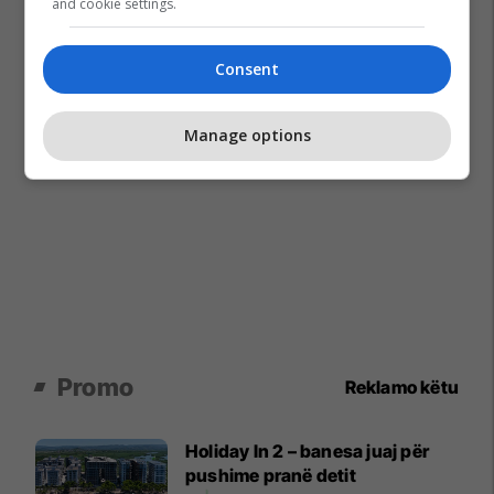
and cookie settings.
Consent
Manage options
Promo
Reklamo këtu
Holiday In 2 – banesa juaj për
pushime pranë detit