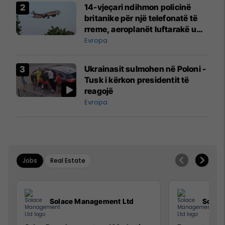
14-vjeçari ndihmon policinë
britanike për një telefonatë të
rreme, aeroplanët luftarakë u
ngritën në ajër për të
Evropa
interceptuar fluturaken e Qatar
Airways që po shkonte drejt
Ukrainasit sulmohen në Poloni -
Mançesterit
Tusk i kërkon presidentit të
reagojë
Evropa
Jobs
Real Estate
Solace Management Ltd
Solac