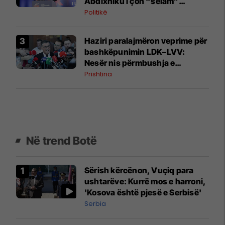
Abdixhiku i çon “selam”
Përparim Ramës
Politikë
Haziri paralajmëron veprime për
bashkëpunimin LDK–LVV:
Nesër nis përmbushja e
kërkesës së dytë
Prishtina
Në trend Botë
Sërish kërcënon, Vuçiq para
ushtarëve: Kurrë mos e harroni,
'Kosova është pjesë e Serbisë'
Serbia