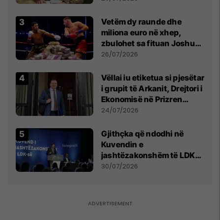
Vetëm dy raunde dhe
miliona euro në xhep,
zbulohet sa fituan Joshua
e Prenga
26/07/2026
Vëllai iu etiketua si pjesëtar
i grupit të Arkanit, Drejtori i
Ekonomisë në Prizren
mohon pretendimet
24/07/2026
Gjithçka që ndodhi në
Kuvendin e
jashtëzakonshëm të LDK-
së
30/07/2026