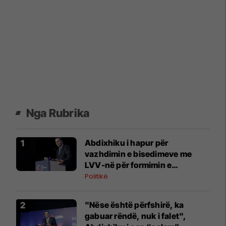
Nga Rubrika
Abdixhiku i hapur për
vazhdimin e bisedimeve me
LVV-në për formimin e
institucioneve
Politikë
"Nëse është përfshirë, ka
gabuar rëndë, nuk i falet",