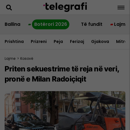
Ballina
Botërori 2026
Të fundit
Lajme
Prishtina
Prizreni
Peja
Ferizaj
Gjakova
Mitrov
Lajme
>
Kosovë
Priten sekuestrime të reja në veri,
pronë e Milan Radoiçiqit