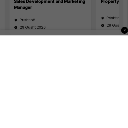
Sales Development and Marketing
Property Ma
Manager
Prishtinë
Prishtinë
29 Gusht 2
29 Gusht 2026
×