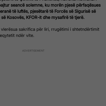
bajtur seancë solemne, ku morën pjesë përfaqësues
teranë të luftës, pjesëtarë të Forcës së Sigurisë së
 së Kosovës, KFOR-it dhe mysafirë të tjerë.
lerësua sakrifica për liri, rrugëtimi i shtetndërtimit
yeqytetit ndër vite.