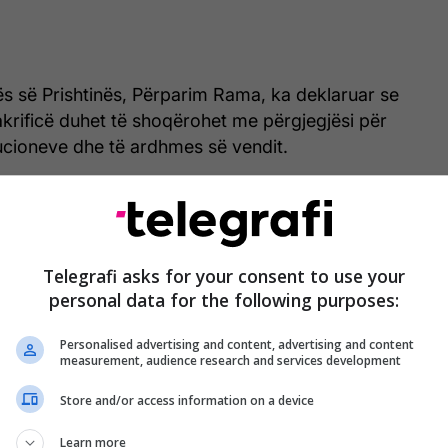
ës së Prishtinës, Përparim Rama, ka deklaruar se
 sakrificë duhet të shoqërohet me përgjegjësi për
tucioneve dhe të ardhmes së vendit.
Telegrafi asks for your consent to use your
personal data for the following purposes:
Personalised advertising and content, advertising and content
measurement, audience research and services development
Store and/or access information on a device
Learn more