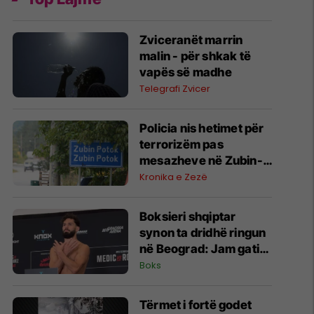
Zviceranët marrin
malin - për shkak të
vapës së madhe
Telegrafi Zvicer
Policia nis hetimet për
terrorizëm pas
mesazheve në Zubin-
Potok
Kronika e Zezë
Boksieri shqiptar
synon ta dridhë ringun
në Beograd: Jam gati,
Zoti e bekoftë
Boks
Shqipërinë
Tërmet i fortë godet