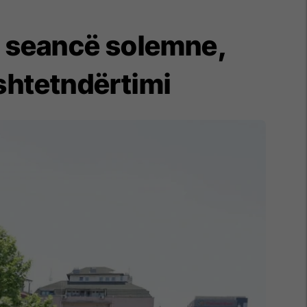
me seancë solemne,
 shtetndërtimi