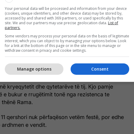
Your personal data will be processed and information from your device
(cookies, unique identifiers, and other device data) may be stored by,
accessed by and shared with 369 partners, or used specifically by this
site. We and our partners may use precise geolocation data.
List of
partners.
Some vendors may process your personal data on the basis of legitimate
interest, which you can object to by managing your options below. Look
for a link at the bottom of this page or in the site menu to manage or
 seancë simbolike ku takohet historia me të
withdraw consent in privacy and cookie settings.
n anë kemi veteranët e Ushtrisë Çlirimtare të
e guxim, me sakrificë dhe besim e sollën lirinë. Në
Manage options
Consent
institucionet që na ruajnë sot, Forcën e Sigurisë së
 e Kosovës, zjarrfikësit dhe të gjithë punëtorët që
jnë kryeqytetit dhe qytetarëve të tij. Kjo pamje
 e bukur e rrugëtimit tonë nga rezistenca te
a thënë Rama.
 11 qershori nuk përfaqëson vetëm festë, por edhe
ë ardhmen e vendit.