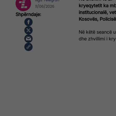
Nga
Telegrafi
kryeqytetit ka m
11/06/2026
institucionalë, ve
Kosovës, Policisë
Në këtë seancë u v
dhe zhvillimi i kr