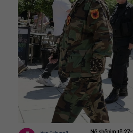
Në shënim të 27-vj