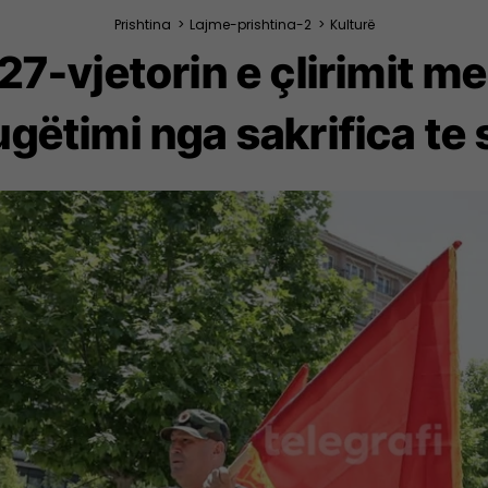
Prishtina
>
Lajme-prishtina-2
>
Kulturë
27-vjetorin e çlirimit 
gëtimi nga sakrifica te