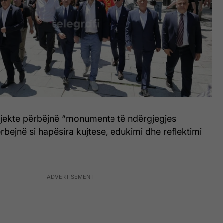
rojekte përbëjnë “monumente të ndërgjegjes
ërbejnë si hapësira kujtese, edukimi dhe reflektimi