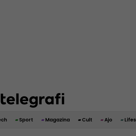
ech
Sport
Magazina
Cult
Ajo
Life