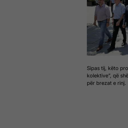
Sipas tij, këto p
kolektive”, që sh
për brezat e rinj.