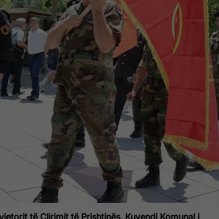
etorit të Çlirimit të Prishtinës, Kuvendi Komunal i