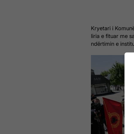
Kryetari i Komun
liria e fituar me
ndërtimin e insti