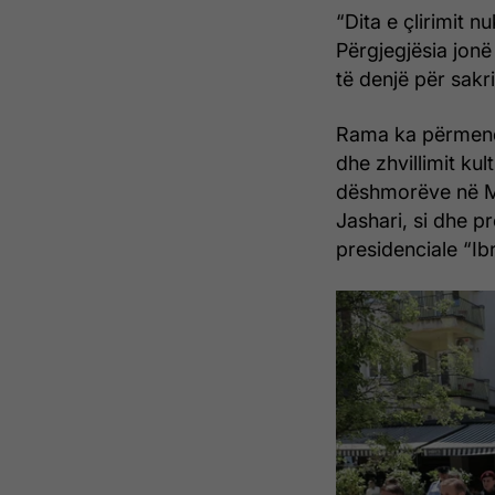
“Dita e çlirimit n
Përgjegjësia jonë
të denjë për sakri
Rama ka përmendu
dhe zhvillimit ku
dëshmorëve në Ma
Jashari, si dhe p
presidenciale “I