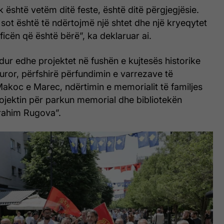
uk është vetëm ditë feste, është ditë përgjegjësie.
 sot është të ndërtojmë një shtet dhe një kryeqytet
ficën që është bërë”, ka deklaruar ai.
r edhe projektet në fushën e kujtesës historike
lturor, përfshirë përfundimin e varrezave të
koc e Marec, ndërtimin e memorialit të familjes
rojektin për parkun memorial dhe bibliotekën
brahim Rugova”.