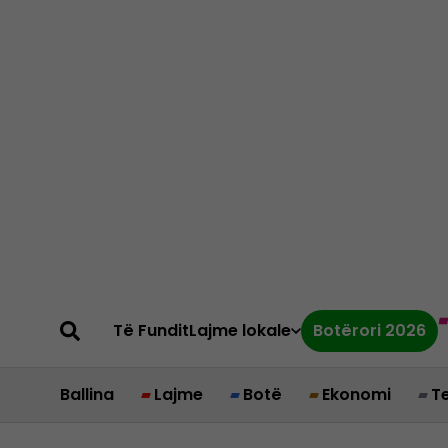
Të Fundit
Lajme lokale
Botërori 2026
Ballina
Lajme
Botë
Ekonomi
T