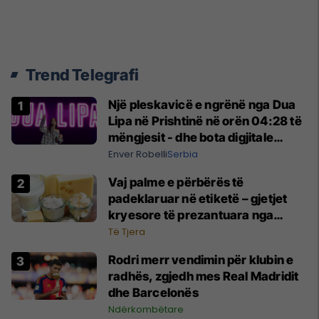
Trend Telegrafi
Një pleskavicë e ngrënë nga Dua
Lipa në Prishtinë në orën 04:28 të
mëngjesit - dhe bota digjitale
serbe shpall gjendjen e luftës
Enver Robelli
Serbia
Vaj palme e përbërës të
padeklaruar në etiketë – gjetjet
kryesore të prezantuara nga
AUV-i pas kontrollit në sektorin e
Të Tjera
qumështit
Rodri merr vendimin për klubin e
radhës, zgjedh mes Real Madridit
dhe Barcelonës
Ndërkombëtare