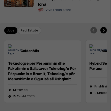
tona
Viva Fresh Store
Jobs
Real Estate
GoldenMix
sunc
Teknolog/e për Përpunimin dhe
Hybrid Seni
Paketimin e Sallatave; Teknolog/e Për
Partner
Përpunimin e Brumit; Teknolog/e për
Menaxhimin e Sigurisë së Ushqimit
Prishtinë
Mitrovicë
2 Shtator 
15 Gusht 2026