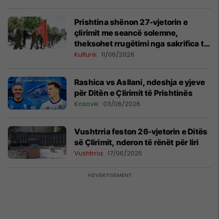
Prishtina shënon 27-vjetorin e
çlirimit me seancë solemne,
theksohet rrugëtimi nga sakrifica te
shtetndërtimi
Kulturë
11/06/2026
Rashica vs Asllani, ndeshja e yjeve
për Ditën e Çlirimit të Prishtinës
Kosovë
03/06/2026
Vushtrria feston 26-vjetorin e Ditës
së Çlirimit, nderon të rënët për liri
Vushtrria
17/06/2025