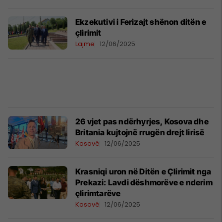
Ekzekutivi i Ferizajt shënon ditën e
çlirimit
Lajme
12/06/2025
26 vjet pas ndërhyrjes, Kosova dhe
Britania kujtojnë rrugën drejt lirisë
Kosovë
12/06/2025
Krasniqi uron në Ditën e Çlirimit nga
Prekazi: Lavdi dëshmorëve e nderim
çlirimtarëve
Kosovë
12/06/2025