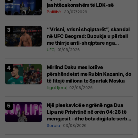
jashtëzakonshëm të LDK-së
Politikë
30/07/2026
“Vrisni, vrisni shqiptarët”, skandal
në UFC Beograd: Buzukja u përball
me thirrje anti-shqiptare nga
tribunat
UFC
01/08/2026
Mirlind Daku mes lotëve
përshëndetet me Rubin Kazanin, do
të fitojë miliona te Spartak Moska
Ligat tjera
02/08/2026
Një pleskavicë e ngrënë nga Dua
Lipa në Prishtinë në orën 04:28 të
mëngjesit - dhe bota digjitale serbe
shpall gjendjen e luftës
Serbia
03/08/2026