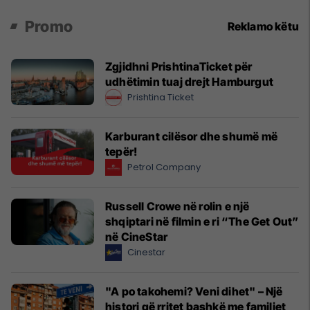
Promo
Reklamo këtu
Zgjidhni PrishtinaTicket për
udhëtimin tuaj drejt Hamburgut
Prishtina Ticket
Karburant cilësor dhe shumë më
tepër!
Petrol Company
Russell Crowe në rolin e një
shqiptari në filmin e ri “The Get Out”
në CineStar
Cinestar
"A po takohemi? Veni dihet" – Një
histori që rritet bashkë me familjet