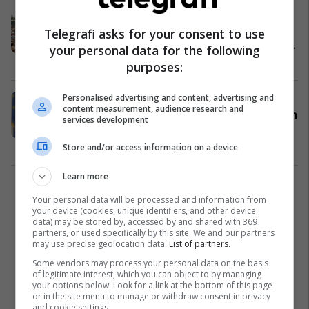
26 vjet nga çlirimi, Osmani:
Luftëtarët e UÇK-së dhe ushtarët e
Telegrafi asks for your consent to use
NATO-s e kthyen tmerrin në guxim
your personal data for the following
dhe dhimbjen në shpresë
Kosovë
12/06/2025
purposes:
Personalised advertising and content, advertising and
Martin Dvorak: Retorika agresive po
content measurement, audience research and
e dëmton Kosovën dhe perspektivën
services development
e saj
Kosovë
12/06/2025
Store and/or access information on a device
Learn more
1
Your personal data will be processed and information from
your device (cookies, unique identifiers, and other device
data) may be stored by, accessed by and shared with 369
partners, or used specifically by this site. We and our partners
may use precise geolocation data.
List of partners.
Some vendors may process your personal data on the basis
of legitimate interest, which you can object to by managing
your options below. Look for a link at the bottom of this page
or in the site menu to manage or withdraw consent in privacy
and cookie settings.