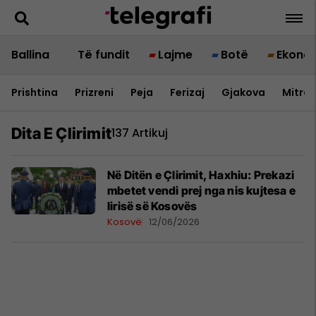
Ballina
Të fundit
Lajme
Botë
Ekono
Prishtina
Prizreni
Peja
Ferizaj
Gjakova
Mitrov
Dita E Çlirimit
137 Artikuj
Në Ditën e Çlirimit, Haxhiu: Prekazi
mbetet vendi prej nga nis kujtesa e
lirisë së Kosovës
Kosovë
12/06/2026