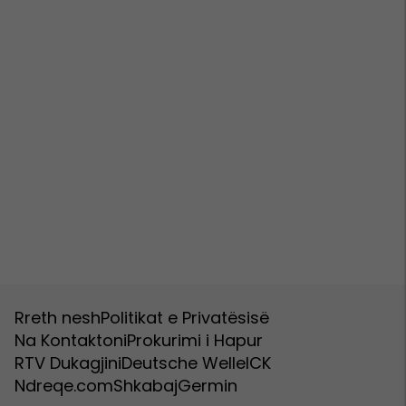
Rreth nesh
Politikat e Privatësisë
Na Kontaktoni
Prokurimi i Hapur
RTV Dukagjini
Deutsche Welle
ICK
Ndreqe.com
Shkabaj
Germin