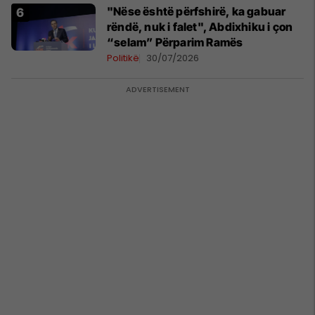
"Nëse është përfshirë, ka gabuar
rëndë, nuk i falet", Abdixhiku i çon
“selam” Përparim Ramës
Politikë
30/07/2026