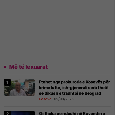
Më të lexuarat
Ftohet nga prokuroria e Kosovës për
krime lufte, ish-gjenerali serb thotë
se dikush e tradhtoi në Beograd
Kosovë
02/08/2026
Gjithçka që ndodhi në Kuvendin e