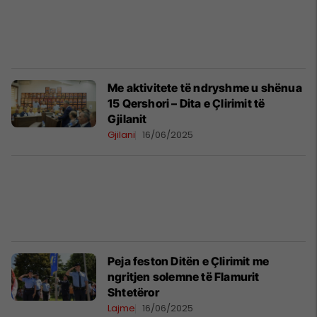
Me aktivitete të ndryshme u shënua
15 Qershori – Dita e Çlirimit të
Gjilanit
Gjilani
16/06/2025
Peja feston Ditën e Çlirimit me
ngritjen solemne të Flamurit
Shtetëror
Lajme
16/06/2025