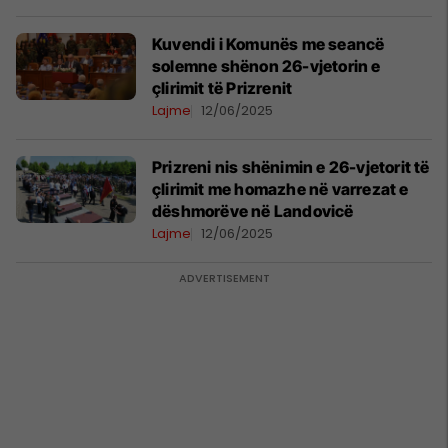
Kuvendi i Komunës me seancë
solemne shënon 26-vjetorin e
çlirimit të Prizrenit
Lajme
12/06/2025
Prizreni nis shënimin e 26-vjetorit të
çlirimit me homazhe në varrezat e
dëshmorëve në Landovicë
Lajme
12/06/2025