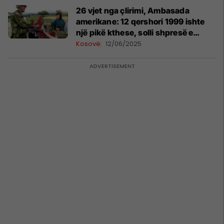
26 vjet nga çlirimi, Ambasada
amerikane: 12 qershori 1999 ishte
një pikë kthese, solli shpresë e
siguri
Kosovë
12/06/2025