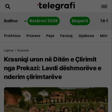
Ballina
Botërori 2026
Eksperti
Të fu
Prishtina
Prizreni
Peja
Ferizaj
Gjakova
Mitrov
Lajme
>
Kosovë
Krasniqi uron në Ditën e Çlirimit
nga Prekazi: Lavdi dëshmorëve e
nderim çlirimtarëve