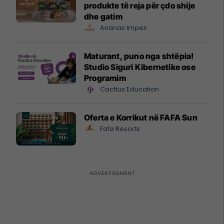
produkte të reja për çdo shije
dhe gatim
Ananas Impex
Maturant, puno nga shtëpia!
Studio Siguri Kibernetike ose
Programim
Cacttus Education
Oferta e Korrikut në FAFA Sun
Fafa Resorts