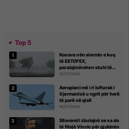
Top 5
Kosova nën alarmin e kuq
të ESTOFEX,
paralajmërohen stuhi të
fuqishme me breshër dhe
21/07/2026
erëra të forta
Aeroplani më i ri luftarak i
Gjermanisë u ngrit për herë
të parë në qiell
16/07/2026
Sllovenët zbulojnë se sa do
të fitojë Vincic për gjykimin