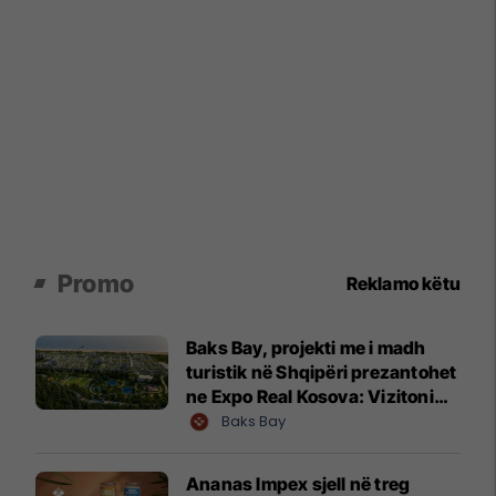
Promo
Reklamo këtu
Baks Bay, projekti me i madh
turistik në Shqipëri prezantohet
ne Expo Real Kosova: Vizitoni
shtandin dhe zbuloni
Baks Bay
mundësitë e investimit
Ananas Impex sjell në treg