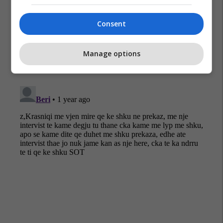
Prekaz
Memli Krasniqi
Dita E Çlirimit
Consent
Manage options