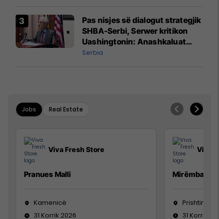
prodhim
Pas nisjes së dialogut strategjik
SHBA-Serbi, Serwer kritikon
Uashingtonin: Anashkaluat
Banjskën, sulmin ndaj KFOR-it
Serbia
dhe rrëmbimin e Policëve të
Kosovës
Jobs
Real Estate
Viva Fresh Store
Viva F
Pranues Malli
Mirëmbajtës
Kamenicë
Prishtinë
31 Korrik 2026
31 Korrik 20