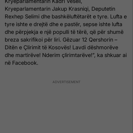
Kryeparlamentarin Kadri Veseli,
Kryeparlamentarin Jakup Krasniqi, Deputetin
Rexhep Selimi dhe bashkëluftëtarët e tyre. Lufta e
tyre ishte e drejtë dhe e pastër, sepse ishte lufta
dhe përpjekja e një populli të tërë, që për shumë
breza sakrifikoi për liri. Gëzuar 12 Qershorin –
Ditën e Çlirimit të Kosovës! Lavdi dëshmorëve
dhe martirëve! Nderim çlirimtarëve!”, ka shkuar ai
në Facebook.