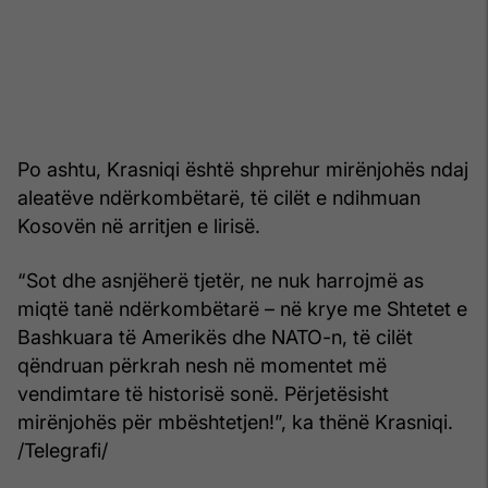
Po ashtu, Krasniqi është shprehur mirënjohës ndaj
aleatëve ndërkombëtarë, të cilët e ndihmuan
Kosovën në arritjen e lirisë.
“Sot dhe asnjëherë tjetër, ne nuk harrojmë as
miqtë tanë ndërkombëtarë – në krye me Shtetet e
Bashkuara të Amerikës dhe NATO-n, të cilët
qëndruan përkrah nesh në momentet më
vendimtare të historisë sonë. Përjetësisht
mirënjohës për mbështetjen!”, ka thënë Krasniqi.
/Telegrafi/