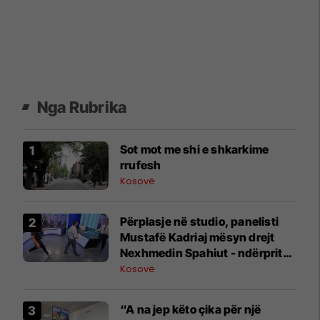
Nga Rubrika
Sot mot me shi e shkarkime
rrufesh
Kosovë
Përplasje në studio, panelisti
Mustafë Kadriaj mësyn drejt
Nexhmedin Spahiut - ndërpritet
transmetimi
Kosovë
“A na jep këto çika për një