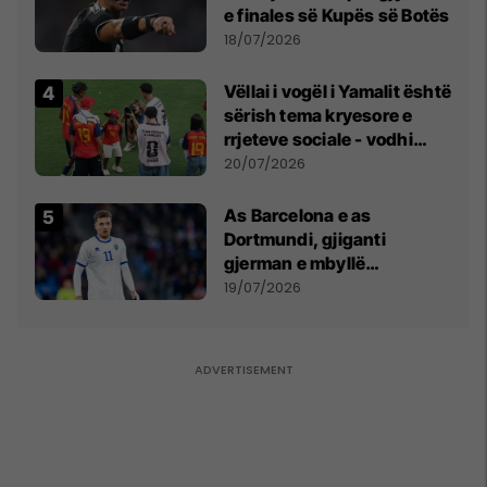
e finales së Kupës së Botës
18/07/2026
Vëllai i vogël i Yamalit është
sërish tema kryesore e
rrjeteve sociale - vodhi
vëmendjen pas finales së
20/07/2026
Kupës së Botës
As Barcelona e as
Dortmundi, gjiganti
gjerman e mbyllë
marrëveshjen për Fisnik
19/07/2026
Asllanin