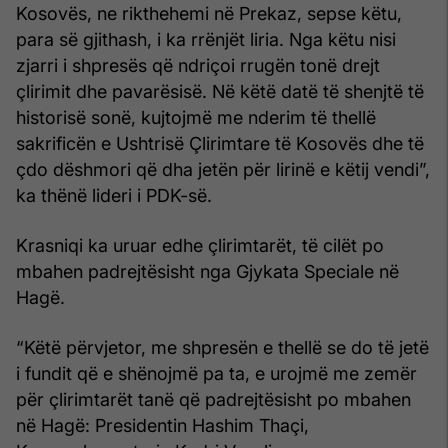
Kosovës, ne rikthehemi në Prekaz, sepse këtu,
para së gjithash, i ka rrënjët liria. Nga këtu nisi
zjarri i shpresës që ndriçoi rrugën tonë drejt
çlirimit dhe pavarësisë. Në këtë datë të shenjtë të
historisë sonë, kujtojmë me nderim të thellë
sakrificën e Ushtrisë Çlirimtare të Kosovës dhe të
çdo dëshmori që dha jetën për lirinë e këtij vendi”,
ka thënë lideri i PDK-së.
Krasniqi ka uruar edhe çlirimtarët, të cilët po
mbahen padrejtësisht nga Gjykata Speciale në
Hagë.
“Këtë përvjetor, me shpresën e thellë se do të jetë
i fundit që e shënojmë pa ta, e urojmë me zemër
për çlirimtarët tanë që padrejtësisht po mbahen
në Hagë: Presidentin Hashim Thaçi,