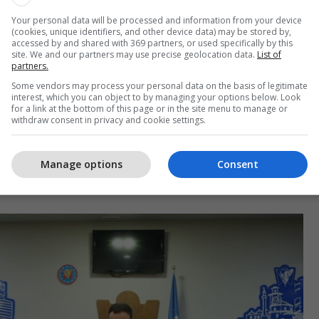
Your personal data will be processed and information from your device
(cookies, unique identifiers, and other device data) may be stored by,
accessed by and shared with 369 partners, or used specifically by this
site. We and our partners may use precise geolocation data.
List of
partners.
Some vendors may process your personal data on the basis of legitimate
interest, which you can object to by managing your options below. Look
for a link at the bottom of this page or in the site menu to manage or
withdraw consent in privacy and cookie settings.
lën e Kuvendit Komunal, u mbajt seanca solemne për
Manage options
Consent
e, ku u nderuan figura që kanë dhënë kontribut të