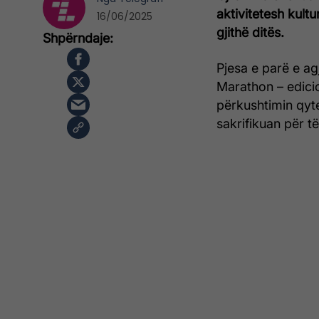
aktivitetesh kult
16/06/2025
gjithë ditës.
Pjesa e parë e a
Marathon – edicio
përkushtimin qyte
sakrifikuan për të