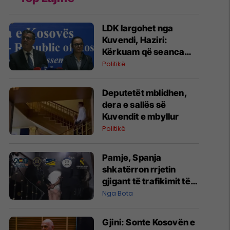
LDK largohet nga
Kuvendi, Haziri:
Kërkuam që seanca
konstituive të mbahet
Politikë
sonte
Deputetët mblidhen,
dera e sallës së
Kuvendit e mbyllur
Politikë
Pamje, Spanja
shkatërron rrjetin
gjigant të trafikimit të
emigrantëve dhe
Nga Bota
drogës në Mesdhe
Gjini: Sonte Kosovën e