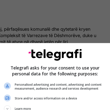
j, përfaqësues komunalë dhe qytetarë kryen
ompleksit të Varrezave të Dëshmorëve, duke u
mit të atyre që dhanë jetën për liri.
Telegrafi asks for your consent to use your
personal data for the following purposes:
Personalised advertising and content, advertising and content
measurement, audience research and services development
Store and/or access information on a device
Learn more