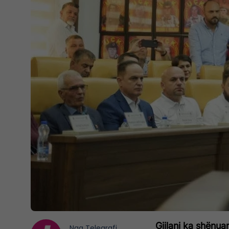
Gjilani ka shënua
Nga
Telegrafi