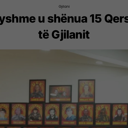
Gjilani
ryshme u shënua 15 Qersho
të Gjilanit