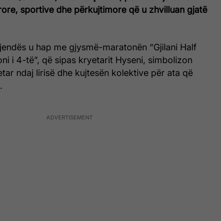
urore, sportive dhe përkujtimore që u zhvilluan gjatë
gjendës u hap me gjysmë-maratonën “Gjilani Half
ni i 4-të”, që sipas kryetarit Hyseni, simbolizon
tar ndaj lirisë dhe kujtesën kolektive për ata që
.