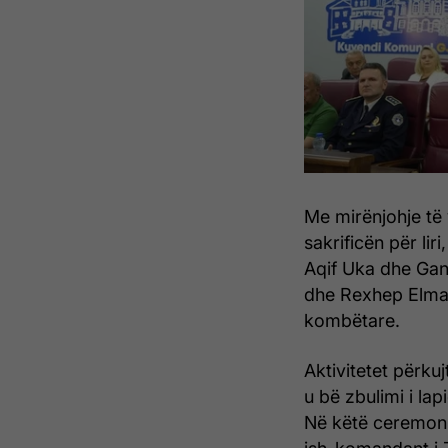
Me mirënjohje të
sakrificën për lir
Aqif Uka dhe Gani 
dhe Rexhep Elmaz
kombëtare.
Aktivitetet përku
u bë zbulimi i la
Në këtë ceremoni,