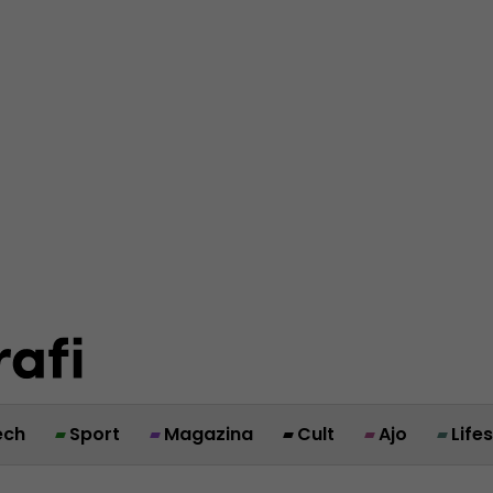
ech
Sport
Magazina
Cult
Ajo
Life