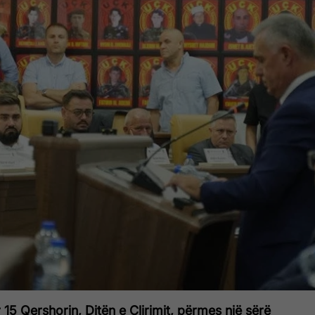
r 15 Qershorin, Ditën e Çlirimit, përmes një sërë