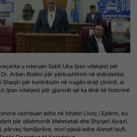
 veçanta u nderuan Sabit Uka (pas vdekjes) për
i, Dr. Arben Bislimi për përkushtimin në shëndetësi,
Shaqiri për kontributin në rrugën drejt çlirimit, si
i (pas vdekjes) për gjurmët që ka lënë në historinë
jtimore vazhduan edhe në fshatin Livoç i Epërm, ku
pidarit për dëshmorët Mehmetali dhe Shyqeri Ajvazi.
 përveç familjarëve, mori pjesë edhe Ahmet Isufi,