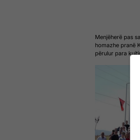
Menjëherë pas sa
homazhe pranë K
përulur para kujti