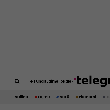
Të Fundit
Lajme lokale
Ballina
Lajme
Botë
Ekonomi
T