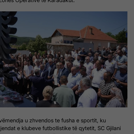
Zonës Operative të Karadakut.
 vëmendja u zhvendos te fusha e sportit, ku
endat e klubeve futbollistike të qytetit, SC Gjilani