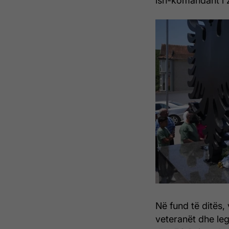
ish-komandant i 
Në fund të ditës,
veteranët dhe legj