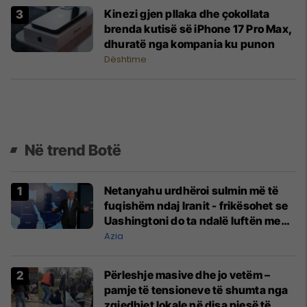
Kinezi gjen pllaka dhe çokollata
brenda kutisë së iPhone 17 Pro Max,
dhuratë nga kompania ku punon
Dështime
Në trend Botë
Netanyahu urdhëroi sulmin më të
fuqishëm ndaj Iranit - frikësohet se
Uashingtoni do ta ndalë luftën me
Teheranin
Azia
Përleshje masive dhe jo vetëm –
pamje të tensioneve të shumta nga
zgjedhjet lokale në disa pjesë të