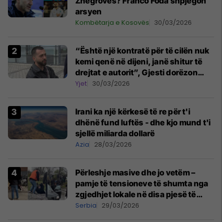
Zhegrovës? Franco Foda shpjegon
arsyen
Kombëtarja e Kosovës
30/03/2026
“Është një kontratë për të cilën nuk
kemi qenë në dijeni, janë shitur të
drejtat e autorit”, Gjesti dorëzon
kallëzim penal ndaj "Onima"
Yjet
30/03/2026
Irani ka një kërkesë të re për t'i
dhënë fund luftës - dhe kjo mund t'i
sjellë miliarda dollarë
Azia
28/03/2026
Përleshje masive dhe jo vetëm –
pamje të tensioneve të shumta nga
zgjedhjet lokale në disa pjesë të
Serbisë
Serbia
29/03/2026