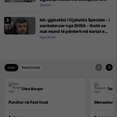
Serbisë
Serbia
Ish-gjykatësi i Gjykatës Speciale - i
sanksionuar nga SHBA - thotë se
nuk mund të përdorë më kartat e
kreditit e as të porositë gjëra në
Nga Bota
internet
Jobs
Real Estate
Olea Burger
Teleg
Punëtor në Fast food
Menaxher/e 