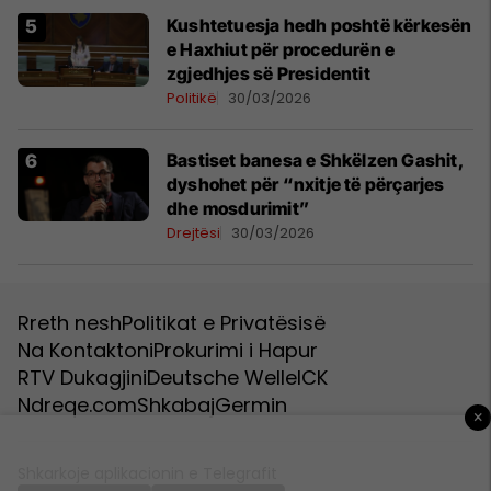
Kushtetuesja hedh poshtë kërkesën
e Haxhiut për procedurën e
zgjedhjes së Presidentit
Politikë
30/03/2026
Bastiset banesa e Shkëlzen Gashit,
dyshohet për “nxitje të përçarjes
dhe mosdurimit”
Drejtësi
30/03/2026
Rreth nesh
Politikat e Privatësisë
Na Kontaktoni
Prokurimi i Hapur
RTV Dukagjini
Deutsche Welle
ICK
Ndreqe.com
Shkabaj
Germin
×
Shkarkoje aplikacionin e Telegrafit