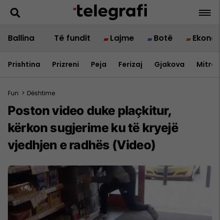
Ballina
Të fundit
Lajme
Botë
Ekono
Prishtina
Prizreni
Peja
Ferizaj
Gjakova
Mitrov
Fun
>
Dështime
Poston video duke plaçkitur,
kërkon sugjerime ku të kryejë
vjedhjen e radhës (Video)