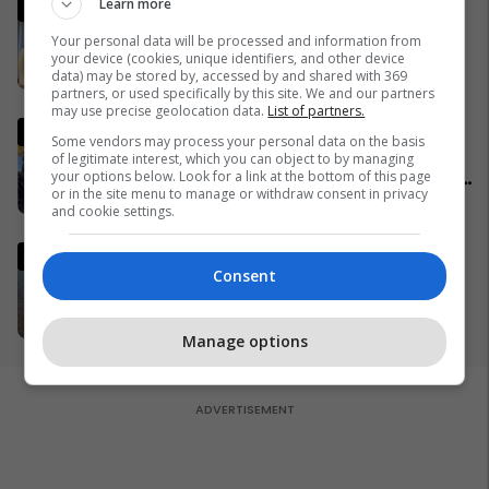
Learn more
Plava thotë se për vrasjen
kishte marrëveshje me
Your personal data will be processed and information from
Murselin: Më tha që edhe
your device (cookies, unique identifiers, and other device
data) may be stored by, accessed by and shared with 369
Behgjet Pacolli ka qenë në
26/03/2026
partners, or used specifically by this site. We and our partners
dijeni për këtë rast
may use precise geolocation data.
List of partners.
Komentatori kosovar bëhet
Some vendors may process your personal data on the basis
viral në mediat botërore pas
of legitimate interest, which you can object to by managing
your options below. Look for a link at the bottom of this page
festës së çmendur pas golave
or in the site menu to manage or withdraw consent in privacy
të ‘Dardanëve’
27/03/2026
and cookie settings.
Irani ka një kërkesë të re për t'i
Consent
dhënë fund luftës - dhe kjo
mund t'i sjellë miliarda dollarë
28/03/2026
Manage options