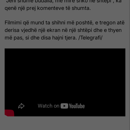
“Jeni shumë budalla, më mirë shko në shtëpi”, ka
qenë një prej komenteve të shumta.
Filmimi që mund ta shihni më poshtë, e tregon atë
derisa vjedhë një ekran në një shtëpi dhe e thyen
më pas, si dhe disa hajni tjera. /Telegrafi/