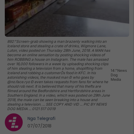
892:"Screen-grab showing a man brazenly walking into an
Iceland store and stealing a crate of drinks, Wigmore Lane,
Luton, video posted on Thursday 28th June, 2018. A MAN has
become an online sensation by posting shocking videos of
him ROBBING a house on Instagram. The male has amassed
over 16,000 followers in a week by uploading shocking clips
of him stealing a television from a home, shoplifting from
14:"News
Iceland and robbing a customerÕs food in KFC. In his
Dog
astonishing videos, the masked man Ð who goes by
Media
@no.face.ryo Ð even takes requests from fans for where he
should rob next. It is believed that many of his thefts are
filmed around the Bedfordshire and Hertfordshire areas in
Southern England. In a video, which was posted on 29th June
2018, the male can be seen breaking into a house and
stealing a television. ... SEE COPY AND VID ... PIC BY NEWS
DOG MEDIA ... 0121 517 0019
Nga
Telegrafi
07/07/2018