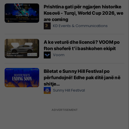
Prishtina gati për ngjarjen historike
Kosovë - Turqi, World Cup 2026, we
are coming
KD Events & Communications
A ke veturë dhe licencë? VOOM po
fton shoferë t’i bashkohen ekipit
Voom
Biletat e Sunny Hill Festival po
përfundojnë! Edhe pak ditë janë në
shitje…
Sunny Hill Festival