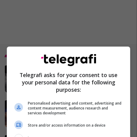
Top 5
Një muaj nga fillimi i saj -
Telegrafi asks for your consent to use
gjithçka nga lufta në Iran,
your personal data for the following
MINUTË PAS MINUTE
purposes:
17/03/2026
Personalised advertising and content, advertising and
Çifti shqiptar siguron investim
content measurement, audience research and
prej 100 mijë euro në Gjermani
services development
me produktin inovativ NYLAM
25/03/2026
Store and/or access information on a device