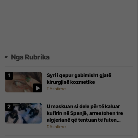
Nga Rubrika
Syri i qepur gabimisht gjatë
kirurgjisë kozmetike
Dështime
U maskuan si dele për të kaluar
kufirin në Spanjë, arrestohen tre
algjerianë që tentuan të futen
ilegalisht
Dështime