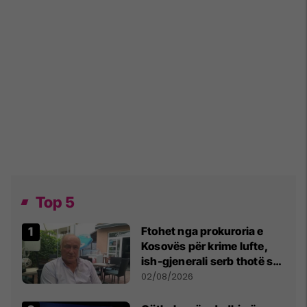
Top 5
Ftohet nga prokuroria e
Kosovës për krime lufte,
ish-gjenerali serb thotë se
dikush e tradhtoi në
02/08/2026
Beograd