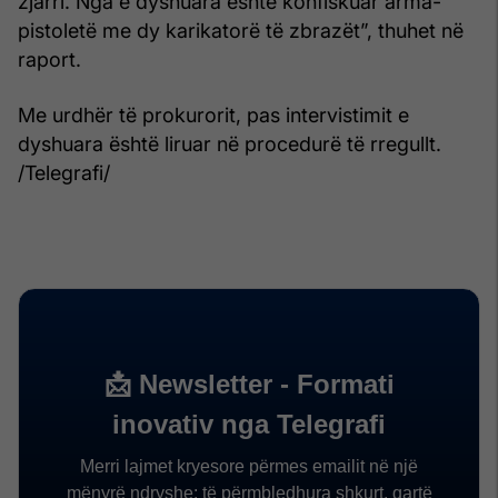
zjarri. Nga e dyshuara është konfiskuar arma-
pistoletë me dy karikatorë të zbrazët”, thuhet në
raport.
Me urdhër të prokurorit, pas intervistimit e
dyshuara është liruar në procedurë të rregullt.
/Telegrafi/