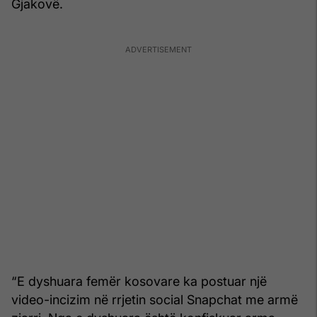
Gjakovë.
“E dyshuara femër kosovare ka postuar një
video-incizim në rrjetin social Snapchat me armë