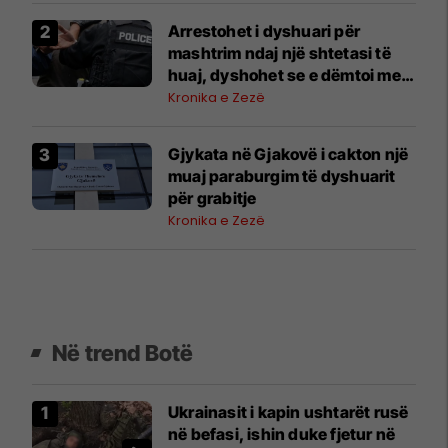
Arrestohet i dyshuari për
mashtrim ndaj një shtetasi të
huaj, dyshohet se e dëmtoi me
500 mijë euro
Kronika e Zezë
Gjykata në Gjakovë i cakton një
muaj paraburgim të dyshuarit
për grabitje
Kronika e Zezë
Në trend Botë
Ukrainasit i kapin ushtarët rusë
në befasi, ishin duke fjetur në