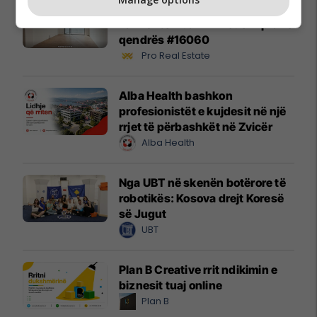
Banesë 98.96m² në shitje në
Lakrishtë – banim modern pranë
qendrës #16060
Pro Real Estate
Alba Health bashkon
profesionistët e kujdesit në një
rrjet të përbashkët në Zvicër
Alba Health
Nga UBT në skenën botërore të
robotikës: Kosova drejt Koresë
së Jugut
UBT
Plan B Creative rrit ndikimin e
biznesit tuaj online
Plan B