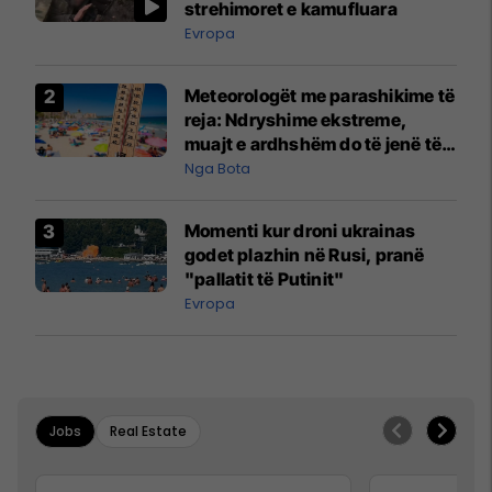
strehimoret e kamufluara
Evropa
Meteorologët me parashikime të
reja: Ndryshime ekstreme,
muajt e ardhshëm do të jenë të
pazakontë
Nga Bota
Momenti kur droni ukrainas
godet plazhin në Rusi, pranë
"pallatit të Putinit"
Evropa
Jobs
Real Estate