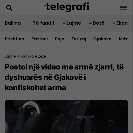
Ballina
Të fundit
Lajme
Botë
Ekono
Prishtina
Prizreni
Peja
Ferizaj
Gjakova
Mitrov
Lajme
>
Kronika e Zezë
Postoi një video me armë zjarri, të
dyshuarës në Gjakovë i
konfiskohet arma