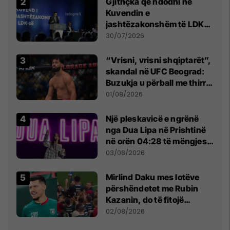
Gjithçka që ndodhi në
Kuvendin e
jashtëzakonshëm të LDK-
së
30/07/2026
“Vrisni, vrisni shqiptarët”,
skandal në UFC Beograd:
Buzukja u përball me thirrje
anti-shqiptare nga
01/08/2026
tribunat
Një pleskavicë e ngrënë
nga Dua Lipa në Prishtinë
në orën 04:28 të mëngjesit
- dhe bota digjitale serbe
03/08/2026
shpall gjendjen e luftës
Mirlind Daku mes lotëve
përshëndetet me Rubin
Kazanin, do të fitojë
miliona te Spartak Moska
02/08/2026