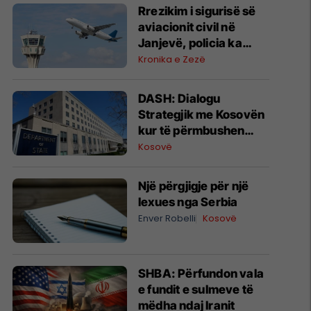
Rrezikim i sigurisë së
aviacionit civil në
Janjevë, policia ka
nisur hetimet
Kronika e Zezë
DASH: Dialogu
Strategjik me Kosovën
kur të përmbushen
kushtet dhe zotimet
Kosovë
ndaj serbëve
Një përgjigje për një
lexues nga Serbia
Enver Robelli
Kosovë
SHBA: Përfundon vala
e fundit e sulmeve të
mëdha ndaj Iranit