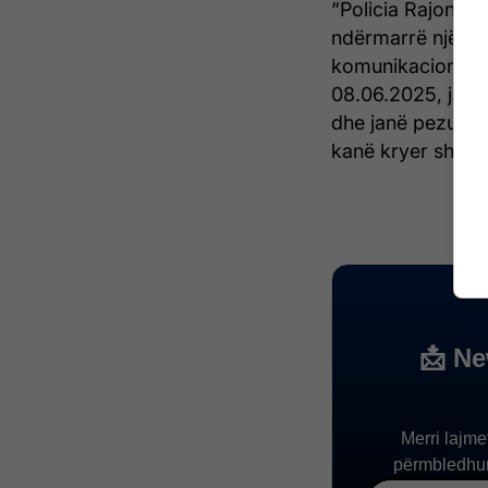
“Policia Rajonale 
ndërmarrë një sër
komunikacionin rr
08.06.2025, janë 
dhe janë pezullua
kanë kryer shkelje