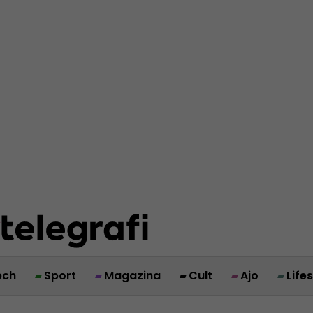
ech
Sport
Magazina
Cult
Ajo
Life