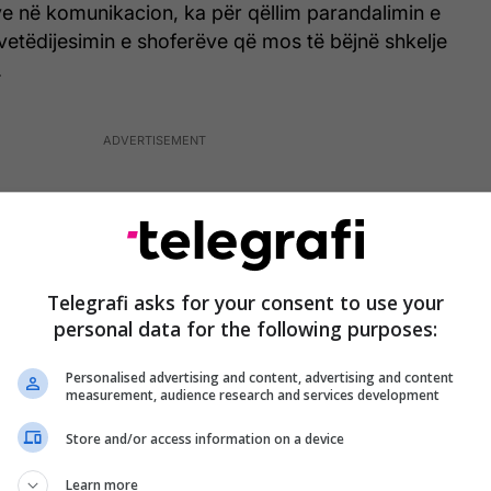
ve në komunikacion, ka për qëllim parandalimin e
vetëdijesimin e shoferëve që mos të bëjnë shkelje
.
Telegrafi asks for your consent to use your
personal data for the following purposes:
Personalised advertising and content, advertising and content
measurement, audience research and services development
Store and/or access information on a device
Learn more