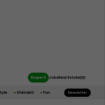
Eksperti
Jobs
Real Estate
style
Shëndeti
Fun
Newsletter