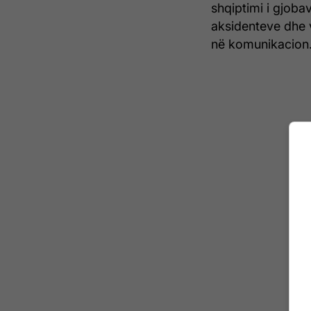
shqiptimi i gjoba
aksidenteve dhe 
në komunikacion