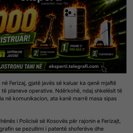
 në Ferizaj, gjatë javës së kaluar ka qenë mjaftë
m të planeve operative. Ndërkohë, ndaj shkelësit të
nda në komunikacion, ata kanë marrë masa sipas
hënës i Policisë së Kosovës për rajonin e Ferizajt,
grafin se pezullimi i patentë shoferëve dhe