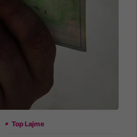
Top Lajme