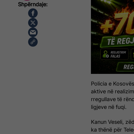
Policia e Kosovës
aktive në realizi
rregullave të rë
ligjeve në fuqi.
Kanun Veseli, zëd
ka thënë për Tele