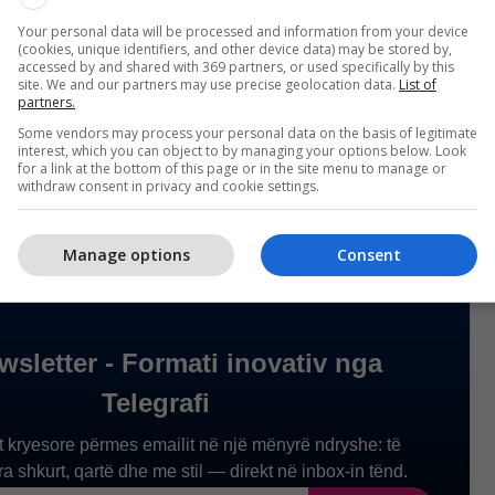
e Ferizajt edhe gjatë javës së kaluar si gjithmonë ka
Your personal data will be processed and information from your device
ë aktivitetesh për parandalimin e aksidenteve në
(cookies, unique identifiers, and other device data) may be stored by,
ugor. Gjatë javës së kaluar, nga data 02-
accessed by and shared with 369 partners, or used specifically by this
site. We and our partners may use precise geolocation data.
List of
shqiptuar një mijë e 358 gjoba kundërvajtëse, si
partners.
r 31 patentë-shoferë për drejtuesit e mjeteve që
Some vendors may process your personal data on the basis of legitimate
interest, which you can object to by managing your options below. Look
 të rënda në trafik”, ka thënë Veseli./Telegrafi/
for a link at the bottom of this page or in the site menu to manage or
withdraw consent in privacy and cookie settings.
Manage options
Consent