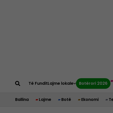
Të Fundit
Lajme lokale
Botërori 2026
Ballina
Lajme
Botë
Ekonomi
T