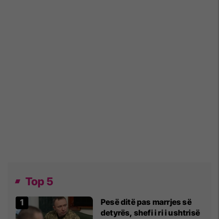
Top 5
Pesë ditë pas marrjes së
detyrës, shefi i ri i ushtrisë