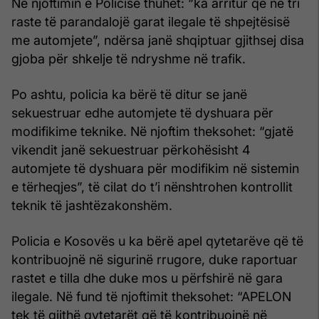
Në njoftimin e Policisë thuhet: “ka arritur që në tri
raste të parandalojë garat ilegale të shpejtësisë
me automjete”, ndërsa janë shqiptuar gjithsej disa
gjoba për shkelje të ndryshme në trafik.
Po ashtu, policia ka bërë të ditur se janë
sekuestruar edhe automjete të dyshuara për
modifikime teknike. Në njoftim theksohet: “gjatë
vikendit janë sekuestruar përkohësisht 4
automjete të dyshuara për modifikim në sistemin
e tërheqjes”, të cilat do t’i nënshtrohen kontrollit
teknik të jashtëzakonshëm.
Policia e Kosovës u ka bërë apel qytetarëve që të
kontribuojnë në sigurinë rrugore, duke raportuar
rastet e tilla dhe duke mos u përfshirë në gara
ilegale. Në fund të njoftimit theksohet: “APELON
tek të gjithë qytetarët që të kontribuojnë në