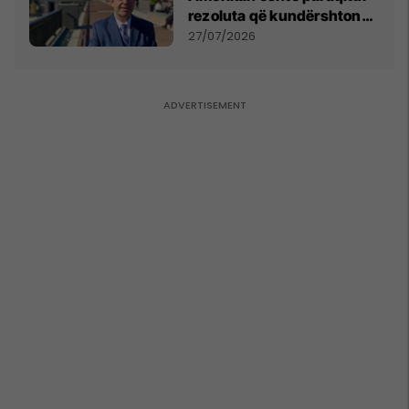
rezoluta që kundërshton
mbajtjen e Asamblesë
27/07/2026
Parlamentare të OSBE-së
në Beograd