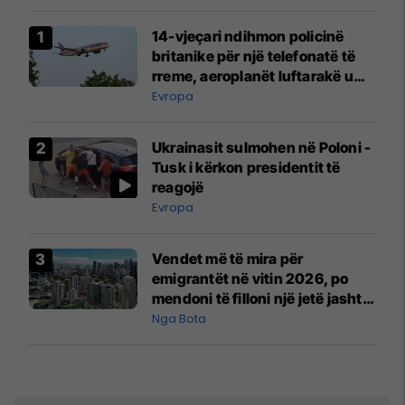
14-vjeçari ndihmon policinë
britanike për një telefonatë të
rreme, aeroplanët luftarakë u
ngritën në ajër për të
Evropa
interceptuar fluturaken e Qatar
Airways që po shkonte drejt
Ukrainasit sulmohen në Poloni -
Mançesterit
Tusk i kërkon presidentit të
reagojë
Evropa
Vendet më të mira për
emigrantët në vitin 2026, po
mendoni të filloni një jetë jashtë
vendit?
Nga Bota