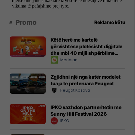
Promo
Reklamo këtu
Këtë herë me kartelë
gërvishtëse plotësisht digjitale
dhe mbi 40 mijë shpërblime
instant!
Meridian
Zgjidhni një nga katër modelet
tuaja të preferuara Peugeot
Peugot Kosova
IPKO vazhdon partneritetin me
Sunny Hill Festival 2026
IPKO