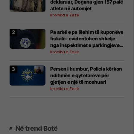
deklaruar, Dogana gjen 157 palë
atlete në automjet
Kronika e Zezë
Pa arkë e pa lëshim të kuponëve
fiskalë- evidentohen shkelje
nga inspektimet e parkingjeve
në Podujevë, Lipjan, Obiliq,
Kronika e Zezë
Graçanicë
Person i humbur, Policia kërkon
ndihmën e qytetarëve për
gjetjen e një të moshuari
Kronika e Zezë
Në trend Botë