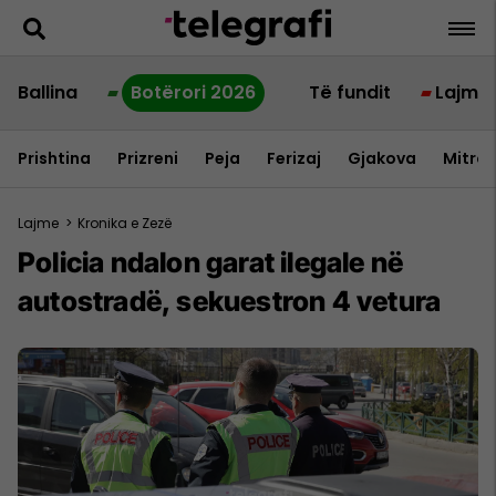
Ballina
Botërori 2026
Të fundit
Lajme
Prishtina
Prizreni
Peja
Ferizaj
Gjakova
Mitrov
Lajme
>
Kronika e Zezë
Policia ndalon garat ilegale në
autostradë, sekuestron 4 vetura