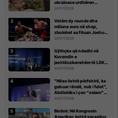
ukrainase urdhëron
kontroll të madh
26/07/2026
Vetëm dy raunde dhe
miliona euro në xhep,
zbulohet sa fituan Joshua
e Prenga
26/07/2026
Gjithçka që ndodhi në
Kuvendin e
jashtëzakonshëm të LDK-
së
30/07/2026
"Nëse është përfshirë, ka
gabuar rëndë, nuk i falet",
Abdixhiku i çon “selam”
Përparim Ramës
30/07/2026
Bislimi: Në Kongresin
Amerikan është paraqitur