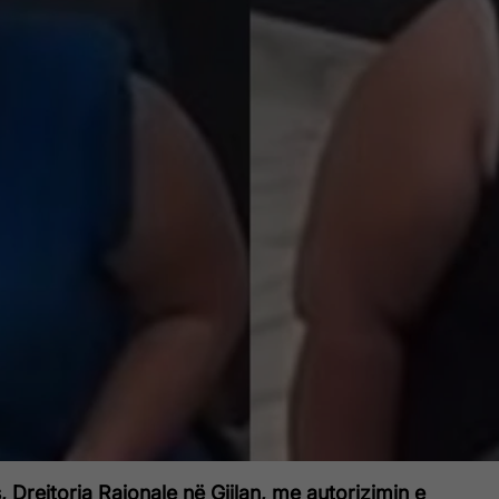
, Drejtoria Rajonale në Gjilan, me autorizimin e