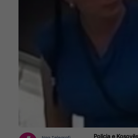
Policia e Kosovës
Nga
Telegrafi