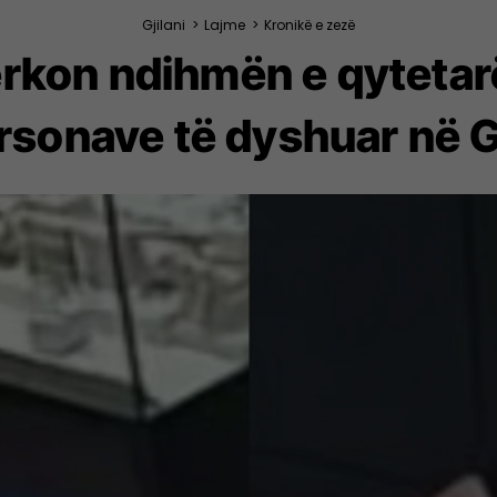
Gjilani
>
Lajme
>
Kronikë e zezë
ërkon ndihmën e qytetarë
rsonave të dyshuar në G