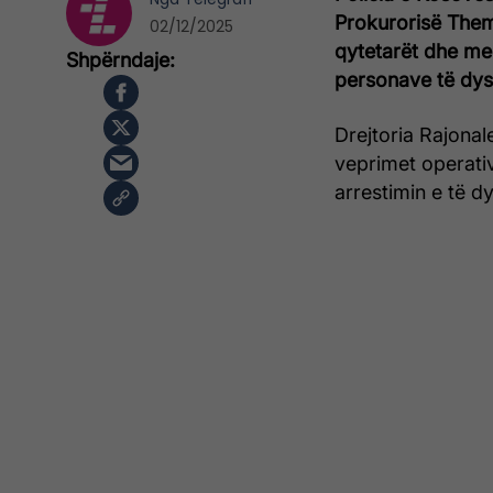
Prokurorisë Them
02/12/2025
qytetarët dhe med
personave të dys
Drejtoria Rajonal
veprimet operativ
arrestimin e të d