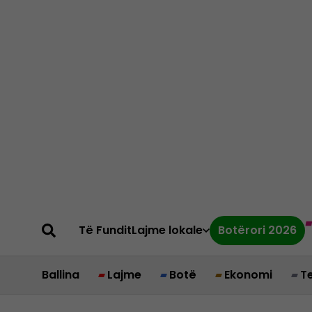
Të Fundit
Lajme lokale
Botërori 2026
Ballina
Lajme
Botë
Ekonomi
T