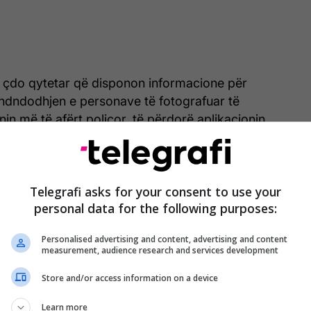
ë çdo qytetar që disponon informacione për
endndodhjen e personave të fotografuar të
nin më të afërt policor, të përdorë aplikacionin
Policinë”, të dërgojë email në
ice.com
, ose të telefonojë numrat kujdestarë: 192
01.
Telegrafi asks for your consent to use your
personal data for the following purposes:
 garanton që të gjitha të dhënat e ofruara do të
dencialitet të plotë. /
Telegrafi
/
Personalised advertising and content, advertising and content
measurement, audience research and services development
Store and/or access information on a device
Learn more