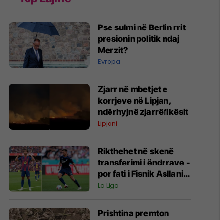
Pse sulmi në Berlin rrit
presionin politik ndaj
Merzit?
Evropa
Zjarr në mbetjet e
korrjeve në Lipjan,
ndërhyjnë zjarrëfikësit
Lipjani
Rikthehet në skenë
transferimi i ëndrrave -
por fati i Fisnik Asllanit
vazhdon të varet nga
La Liga
Ferran Torres
Prishtina premton