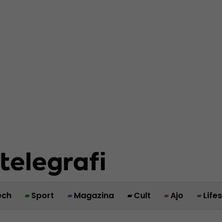
ech
Sport
Magazina
Cult
Ajo
Life