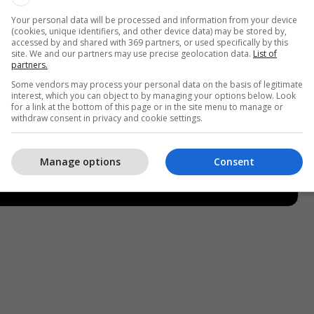
Your personal data will be processed and information from your device
(cookies, unique identifiers, and other device data) may be stored by,
accessed by and shared with 369 partners, or used specifically by this
site. We and our partners may use precise geolocation data.
List of
partners.
Some vendors may process your personal data on the basis of legitimate
interest, which you can object to by managing your options below. Look
for a link at the bottom of this page or in the site menu to manage or
withdraw consent in privacy and cookie settings.
Manage options
Consent