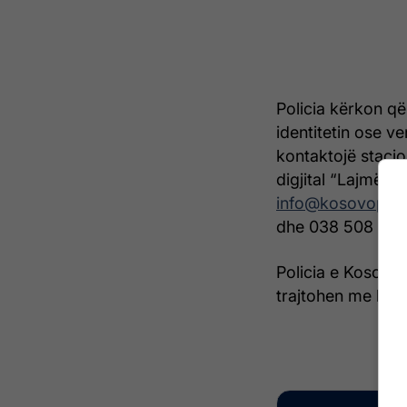
Policia kërkon q
identitetin ose v
kontaktojë stacio
digjital “Lajmëro 
info@kosovopol
dhe 038 508 070
Policia e Kosovës
trajtohen me konfi