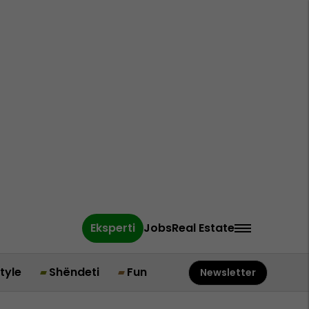
Eksperti
Jobs
Real Estate
style
Shëndeti
Fun
Newsletter