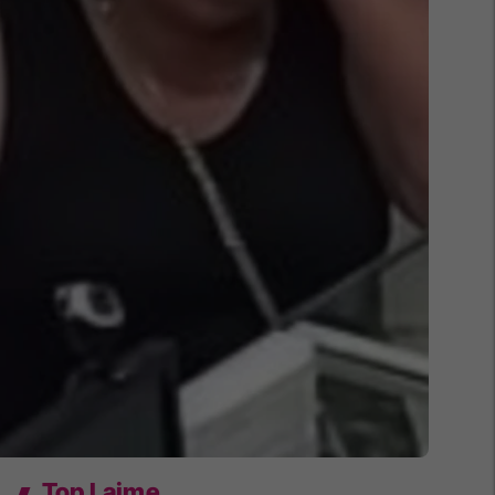
Top Lajme